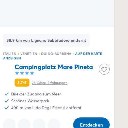
38.9 km von Lignano Sabbiadoro entfernt
ITALIEN
VENETIEN
DUINO-AURISINA
AUF DER KARTE
ANZEIGEN
Campingplatz Mare Pineta
3.7/5
25
Gäste-Erfahrungen
Direkter Zugang zum Meer
Schöner Wasserpark
400 m von Lido Degli Estensi entfernt
Entdecken