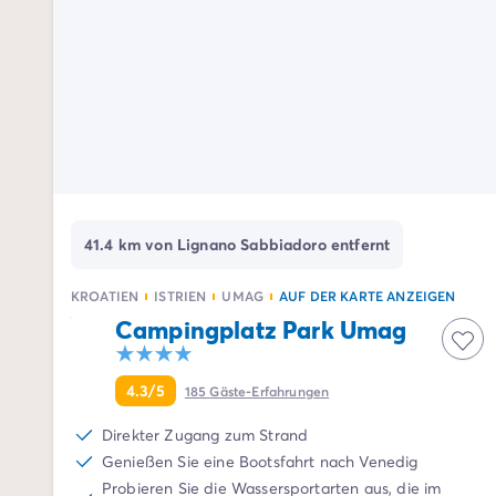
Campingplatz Drôme
Campingplatz Savoie
Campingplatz Spanien
Campingplatz Kantabrien
Campingplatz Portugal
Campingplatz Algarve
Andere Reiseziele
Campingplatz Deutschland
Campingplatz Bayern
Campingplatz Lindau
41.4 km von Lignano Sabbiadoro entfernt
Campingplatz Niederlande
Campingplatz Limburg
KROATIEN
ISTRIEN
UMAG
AUF DER KARTE ANZEIGEN
Campingplatz Schweiz
Campingplatz Park Umag
Campingplatz Österreich
Campingplatz Slowenien
4.3/5
185
Gäste-Erfahrungen
Campingplatz Luxemburg
Urlaubsthemen
Direkter Zugang zum Strand
Nach Thema
Genießen Sie eine Bootsfahrt nach Venedig
3-Sterne-Campingplatz
Probieren Sie die Wassersportarten aus, die im