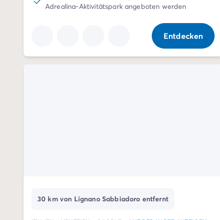
4-Sterne-Campingplätze
Adrealina-Aktivitätspark angeboten werden
5-Sterne-Campingplätze
Camping am See
Entdecken
Camping direkt am Meer
Camping für Babys
Camping in der Nähe einer legendären Stadt
Camping in der Natur
Camping mit beheiztem Schwimmbad
Camping mit der Familie
Camping mit Hallenbad
Camping mit Hund
Camping mit Kinderclub
Camping- und Fahrradurlaub mit der Familie
Campingplatz mit Wasserpark
Campingplätze mit Teenieclub
Der ADAC-Klassifikation Campingplatz
Luxus-Camping
30 km von Lignano Sabbiadoro entfernt
Umweltbewussten Campingplätze
Wellnesscampingplätze