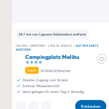
Mega Deals
Neue Campingplätze 2026
Unsere Unterkünfte
Unsere Mobilheime
/de/14-mobilheimmodelle
Ultimate-Mobilheime
/de/die-ultimate-kategorie
Premium-Mobilheime
/de/camping-premium-mobilheim
38.7 km von Lignano Sabbiadoro entfernt
Weitere Unterkünfte
/de/spezialunterkuenfte
Stellplätze
/de/camping-stellplatze
ITALIEN
VENETIEN
LIDO DI JESOLO
AUF DER KARTE
Mobilheime für Großfamilien
/de/mobilheime-familie
ANZEIGEN
Mobilheime für Personen mit eingeschränkter Mobilität
/
Campingplatz Malibu
Mietobjekte By Roan
/de/vermietung-by-roan
Willkommen bei homair
4.6/5
Erleben Sie die Erfahrung
24
Gäste-Erfahrungen
Das homair-Erlebnis
Direkter Zugang zum Strand
Service & praktische Infos
Schöner Wasserbereich
Services & Ausstattung
Ideal gelegen für einen Tag in Venedig
Unsere Catering-Pakete
Experten-Beratung
Alle Zahlungsmethoden
Entdecken