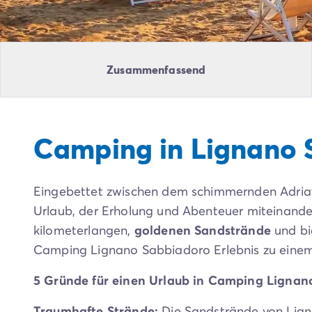
Campingplatz Livorno
Campingplatz Umbrien
Campingplatz Venetien
Campingplatz Caorle
Zusammenfassend
Campingplatz Lazise
Campingplatz Lido di Jesolo
Campingplatz Venedig
Campingplatz Verona
Camping in Lignano 
Campingplatz Kroatien
Campingplatz Dalmatien
Campingplatz Cres
Eingebettet zwischen dem schimmernden Adriat
Campingplatz Split
Campingplatz Zadar
Urlaub, der Erholung und Abenteuer miteinand
Campingplatz Istrien
kilometerlangen,
goldenen Sandstrände
und bie
Campingplatz Medulin
Camping Lignano Sabbiadoro Erlebnis zu einem
Campingplatz Porec
Campingplatz Pula
5 Gründe für einen Urlaub in Camping Lignan
Campingplatz Rovinj
Campingplatz Umag
Traumhafte Strände:
Die Sandstrände von Lign