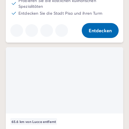
Probieren Sie die köstlichen kulinarischen
Nach Reiseziel
Spezialitäten
Campingplatz Adria
Entdecken Sie die Stadt Pisa und ihren Turm
Campingplatz Atlantik
Campingplatz Baskenland
Entdecken
Campingplatz Camargue
Campingplatz Côte d'Azur
Campingplatz Dune du Pilat
Campingplatz Elba-Insel
Campingplatz Ile de Ré
Campingplatz Mittelmeer
Campingplatz Plitvicer
Campingplatz Südfrankreichs
Campingplatz Verdonschlucht
Angebote & Vorteile
Aktuelle Deals
/de/angebote
Vorteile & Tipps
Freunde werben
Treueprogramm
65.6 km von Lucca entfernt
Mega Deals