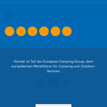
Alle unsere Urlaubsziele
unvergesslich machen.
Alle unsere Urlaubsideen
Alle unsere Sonderangebote
Homair ist Teil der European Camping Group, dem
europäischen Marktführer für Camping und Outdoor-
Services.