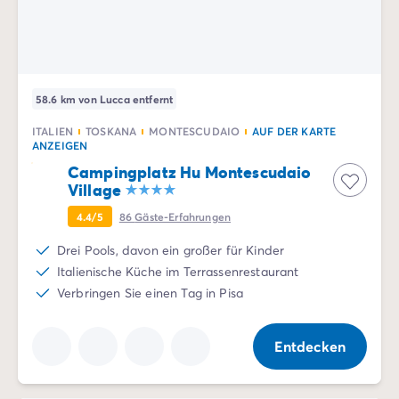
Hochwertiges Camping-Erlebnis mit Homair
: Wenn
Campingplatz Savoie
Sie mit Homair campen, genießen Sie erstklassige
Campingplatz Spanien
Einrichtungen und Unterkünfte, die dafür sorgen, dass
Campingplatz Kantabrien
Ihr Aufenthalt in Lucca komfortabel und unvergesslich
Campingplatz Portugal
ist.
58.6 km von Lucca entfernt
Campingplatz Algarve
Andere Reiseziele
ITALIEN
TOSKANA
MONTESCUDAIO
AUF DER KARTE
Campingplatz Deutschland
ANZEIGEN
Campingplatz Bayern
Campingplatz Hu Montescudaio
Campingplatz Lindau
Village
Campingplatz Niederlande
4.4/5
86
Gäste-Erfahrungen
Campingplatz Limburg
Drei Pools, davon ein großer für Kinder
Campingplatz Schweiz
Italienische Küche im Terrassenrestaurant
Campingplatz Österreich
Verbringen Sie einen Tag in Pisa
Campingplatz Slowenien
Campingplatz Luxemburg
Urlaubsthemen
Entdecken
Nach Thema
3-Sterne-Campingplatz