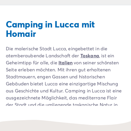
Campingplatz Livorno
Campingplatz Umbrien
Campingplatz Venetien
Camping in Lucca mit
Campingplatz Caorle
Campingplatz Lazise
Homair
Campingplatz Lido di Jesolo
Campingplatz Venedig
Die malerische Stadt Lucca, eingebettet in die
Campingplatz Verona
atemberaubende Landschaft der
Toskana
, ist ein
Campingplatz Kroatien
Geheimtipp für alle, die
Italien
von seiner schönsten
Campingplatz Dalmatien
Seite erleben möchten. Mit ihren gut erhaltenen
Campingplatz Cres
Stadtmauern, engen Gassen und historischen
Campingplatz Split
Gebäuden bietet Lucca eine einzigartige Mischung
Campingplatz Zadar
aus Geschichte und Kultur. Camping in Lucca ist eine
Campingplatz Istrien
ausgezeichnete Möglichkeit, das mediterrane Flair
Campingplatz Medulin
der Stadt und die umliegende toskanische Natur in
Campingplatz Porec
vollen Zügen zu genießen.
Campingplatz Pula
Campingplatz Rovinj
Campingplatz Umag