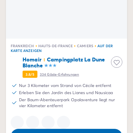
Nach Reiseziel
Campingplatz Adria
Campingplatz Atlantik
Campingplatz Baskenland
Campingplatz Camargue
Campingplatz Côte d'Azur
Campingplatz Dune du Pilat
FRANKREICH
HAUTS-DE-FRANCE
CAMIERS
AUF DER
KARTE ANZEIGEN
Campingplatz Elba-Insel
Homair
Campingplatz La Dune
Campingplatz Ile de Ré
Blanche
Campingplatz Mittelmeer
Campingplatz Plitvicer
3.8/5
334
Gäste-Erfahrungen
Campingplatz Südfrankreichs
Nur 3 Kilometer vom Strand von Cécile entfernt
Campingplatz Verdonschlucht
Erleben Sie den Jardin des Lianes und Nausicaa
Angebote & Vorteile
Der Baum-Abenteuerpark Opalaventure liegt nur
Aktuelle Deals
/de/angebote
vier Kilometer entfernt
Vorteile & Tipps
Freunde werben
Treueprogramm
Mega Deals