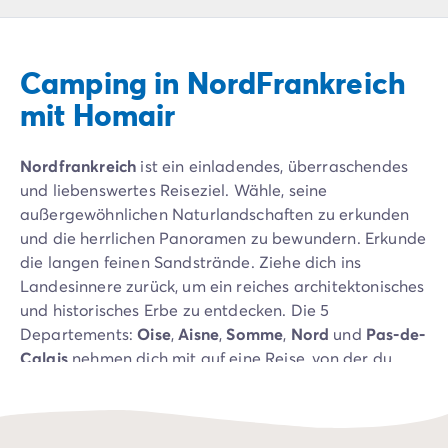
Campingplatz Livorno
Campingplatz Umbrien
Campingplatz Venetien
Camping in NordFrankreich
Campingplatz Caorle
Campingplatz Lazise
mit Homair
Campingplatz Lido di Jesolo
Campingplatz Venedig
Nordfrankreich
ist ein einladendes, überraschendes
Campingplatz Verona
und liebenswertes Reiseziel. Wähle, seine
Campingplatz Kroatien
außergewöhnlichen Naturlandschaften zu erkunden
Campingplatz Dalmatien
und die herrlichen Panoramen zu bewundern. Erkunde
Campingplatz Cres
die langen feinen Sandstrände. Ziehe dich ins
Campingplatz Split
Landesinnere zurück, um ein reiches architektonisches
Campingplatz Zadar
und historisches Erbe zu entdecken. Die 5
Campingplatz Istrien
Departements:
Oise
,
Aisne
,
Somme
,
Nord
und
Pas-de-
Campingplatz Medulin
Calais
nehmen dich mit auf eine Reise, von der du
Campingplatz Porec
nicht mehr zurückkehren willst.
Campingplatz Pula
Campingplatz Rovinj
Campingplatz Umag