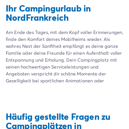
Ihr Campingurlaub in
NordFrankreich
Am Ende des Tages, mit dem Kopf voller Erinnerungen,
finde den Komfort deines Mobilheims wieder. Als
wahres Nest der Sanftheit empfängt es deine ganze
Familie oder deine Freunde für einen Aufenthalt voller
Entspannung und Erholung. Dein Campingplatz mit
seinen hochwertigen Serviceleistungen und
Angeboten verspricht dir schöne Momente der
Geselligkeit bei sportlichen Animationen oder
ausgelassenen Abenden. Der Wasserpark und das
beheizte Schwimmbad warten auf dich, um deinen
Urlaub zu perfektionieren. Deine ganze Familie wird
die Animationen des Campingplatzes und seine
Häufig gestellte Fragen zu
gesellige Atmosphäre genießen, und das alles in einer
geschützten natürlichen Umgebung.
Campingplätzen in