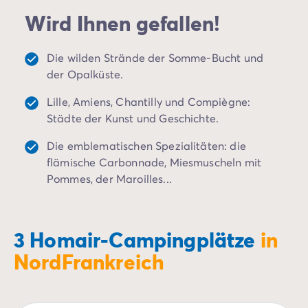
Campingplatz Kvarner
Wird Ihnen gefallen!
Campingplatz Frankreich
Campingplatz Aquitaine
Campingplatz Dordogne - Périgord
Die wilden Strände der Somme-Bucht und
Campingplatz Gironde
der Opalküste.
Campingplatz Arcachon
Lille, Amiens, Chantilly und Compiègne:
Campingplatz Lacanau
Städte der Kunst und Geschichte.
Campingplatz Landes
Campingplatz Hossegor
Die emblematischen Spezialitäten: die
Campingplatz Bretagne
flämische Carbonnade, Miesmuscheln mit
Campingplatz Elsass
Pommes, der Maroilles...
Campingplatz Korsika
Campingplatz Languedoc Roussillon
Campingplatz Normandie
3 Homair-Campingplätze
in
Campingplatz Pays de la Loire
Campingplatz Vendée
NordFrankreich
Campingplatz Rhône-Alpes
Campingplatz Ardèche
Campingplatz Drôme