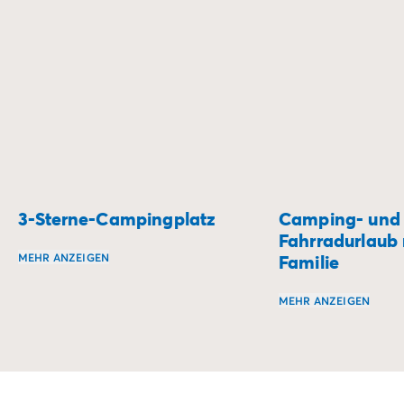
authentischen und überraschenden Region.
3-Sterne-Campingplatz
Camping- und
Fahrradurlaub 
MEHR ANZEIGEN
Familie
Die 3-Sterne-Campingplätze bieten ein ausgewogenes Ver
MEHR ANZEIGEN
Begeben Sie sich 