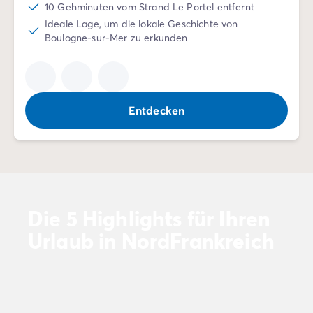
Zahlung in Raten
10 Gehminuten vom Strand Le Portel entfernt
Urlaubsvorbereitung
Ideale Lage, um die lokale Geschichte von
Reiserücktrittsversicherung
Boulogne-sur-Mer zu erkunden
Entdecken
Die 5 Highlights für Ihren
Urlaub in NordFrankreich