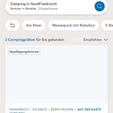
Camping in NordFrankreich
Campingplatz Savoie
Anreise
➞
Abreise
2 Erwachsene
Campingplatz Spanien
Campingplatz Kantabrien
Campingplatz Portugal
Am Meer
Wasserpark mit Rutschen
5 St
Campingplatz Algarve
Andere Reiseziele
3 Campingplätze
für Sie gefunden
Empfohlen
Campingplatz Deutschland
Campingplatz Bayern
Verpflegungsformeln
Campingplatz Lindau
Campingplatz Niederlande
Campingplatz Limburg
Campingplatz Schweiz
Campingplatz Österreich
Campingplatz Slowenien
Campingplatz Luxemburg
Urlaubsthemen
Nach Thema
3-Sterne-Campingplatz
FRANKREICH
PICARDIE
BERNY-RIVIÈRE
AUF DER KARTE