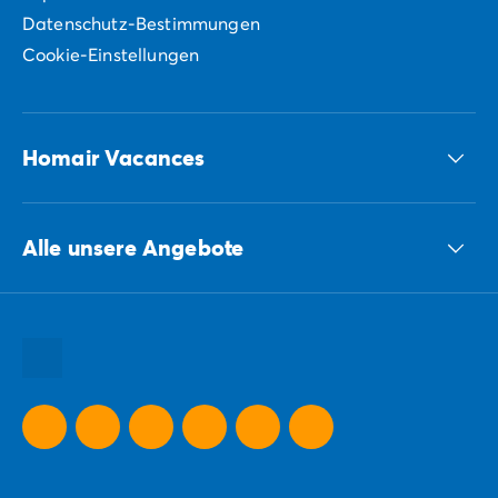
Datenschutz-Bestimmungen
Cookie-Einstellungen
Homair Vacances
ECG-Gruppe
Alle unsere Angebote
Unsere nachhaltigen Verpflichtungen Gruppe
Alle unsere Urlaubsziele
Alle unsere Urlaubsideen
Alle unsere Sonderangebote