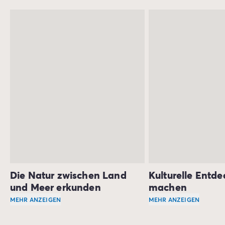
unvergessliche Momente für dich bereit.
Die Natur zwischen Land
Kulturelle Entd
und Meer erkunden
machen
MEHR ANZEIGEN
MEHR ANZEIGEN
Dein Campingurlaub in
Nordfrankreich
Nordfrankreich
wird voller natür
ist 