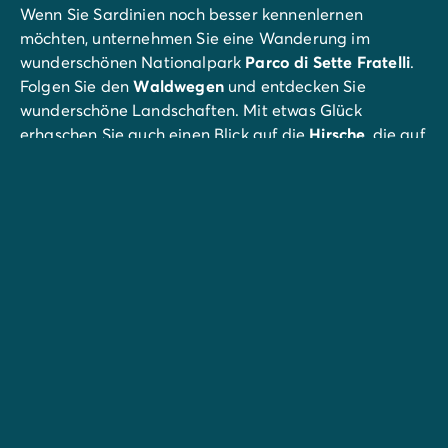
Wenn Sie Sardinien noch besser kennenlernen
möchten, unternehmen Sie eine Wanderung im
wunderschönen Nationalpark
Parco di Sette Fratelli
.
Folgen Sie den
Waldwegen
und entdecken Sie
wunderschöne Landschaften. Mit etwas Glück
erhaschen Sie auch einen Blick auf die
Hirsche
, die auf
der Insel heimisch sind.
Nehmen Sie sich auch einen Tag lang Zeit, um
Cagliari
, die Hauptstadt der Autonomen Region
Sardinien, zu erkunden. Die
Angebote der Stadt
sowie
die
Kathedralen Santa Maria di Castello
und
Santa
Cecila
lohnen den Besuch. Speisen Sie in einem der
kleinen
Restaurants
und besuchen Sie den
Regionalpark
Parco Naturale Molentargius-Saline
und das archäologische Museum
Museo Archeologico
Nazionale
. Das Schloss
Castellodi San Michele
thront
auf einem Hügel über der Stadt und bietet einen
schönen Panoramablick.