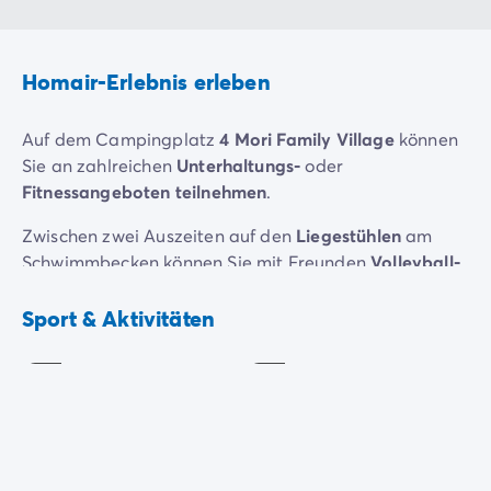
Homair-Erlebnis erleben
Auf dem Campingplatz
4 Mori Family Village
können
Sie an zahlreichen
Unterhaltungs-
oder
Fitnessangeboten teilnehmen
.
Zwischen zwei Auszeiten auf den
Liegestühlen
am
Schwimmbecken können Sie mit Freunden
Volleyball-
oder
Fußballturniere
organisieren. Oder wie wäre es
Tennis
Volleyball
mit einer Runde
Tischtennis
oder einer Partie
Boule
Sport & Aktivitäten
Kostenpflichtig
Inklusive
mit der Familie, bevor Sie Ihren Cocktail auf der
Terrasse genießen?
Da der Campingplatz direkt am Strand liegt, bietet
sich auch
Windsurfen
oder
Seekajak
an. Oder Sie
buchen den
Tauchkurs
des Campingclubs. Wer es
gerne romantisch mag, fährt vielleicht gerne eine