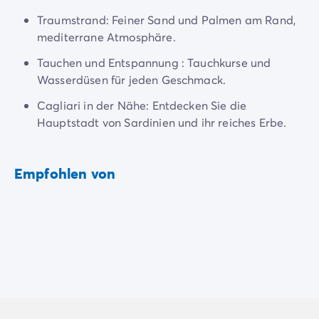
4-Sterne-Campingplätze
5-Sterne-Campingplätze
Traumstrand: Feiner Sand und Palmen am Rand,
Camping am See
mediterrane Atmosphäre.
Camping direkt am Meer
Tauchen und Entspannung : Tauchkurse und
Camping für Babys
Wasserdüsen für jeden Geschmack.
Camping in der Nähe einer legendären Stadt
Camping in der Natur
Cagliari in der Nähe: Entdecken Sie die
Camping mit beheiztem Schwimmbad
Hauptstadt von Sardinien und ihr reiches Erbe.
Camping mit der Familie
Camping mit Hallenbad
Empfohlen von
Camping mit Hund
Camping mit Kinderclub
Camping- und Fahrradurlaub mit der Familie
Campingplatz mit Wasserpark
Campingplätze mit Teenieclub
Der ADAC-Klassifikation Campingplatz
Luxus-Camping
Umweltbewussten Campingplätze
Wellnesscampingplätze