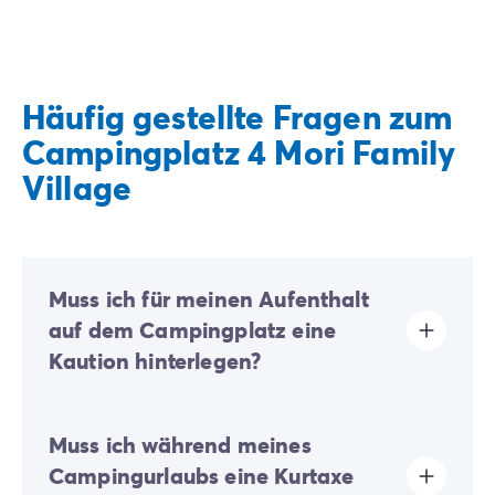
Häufig gestellte Fragen zum
Campingplatz 4 Mori Family
Village
Muss ich für meinen Aufenthalt
auf dem Campingplatz eine
Kaution hinterlegen?
Ja, eine Kaution wird bei Ihrer Online-Registrierung
Muss ich während meines
oder nach Ihrer Ankunft vor Ort fällig.
Campingurlaubs eine Kurtaxe