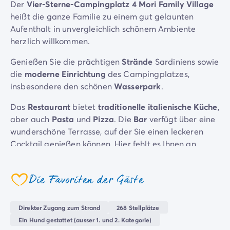
Der
Vier-Sterne-Campingplatz 4 Mori Family Village
Campingplatz Savoie
heißt die ganze Familie zu einem gut gelaunten
Campingplatz Spanien
Aufenthalt in unvergleichlich schönem Ambiente
Campingplatz Kantabrien
herzlich willkommen.
Campingplatz Portugal
Campingplatz Algarve
Genießen Sie die prächtigen
Strände
Sardiniens sowie
Andere Reiseziele
die
moderne Einrichtung
des Campingplatzes,
Campingplatz Deutschland
insbesondere den schönen
Wasserpark
.
Campingplatz Bayern
Das
Restaurant
bietet
traditionelle italienische Küche
,
Campingplatz Lindau
aber auch
Pasta
und
Pizza
. Die
Bar
verfügt über eine
Campingplatz Niederlande
wunderschöne Terrasse, auf der Sie einen leckeren
Campingplatz Limburg
Cocktail genießen können. Hier fehlt es Ihnen an
Campingplatz Schweiz
nichts, die Mobilheime sind sogar
klimatisiert
!
Campingplatz Österreich
Campingplatz Slowenien
Ein
absolut idealer Campingplatz
am Meer...
Die Favoriten der Gäste
Campingplatz Luxemburg
coeur
Urlaubsthemen
Nach Thema
Direkter Zugang zum Strand
268 Stellplätze
3-Sterne-Campingplatz
Ein Hund gestattet (ausser 1. und 2. Kategorie)