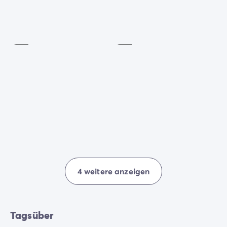
Runde
Tretboot
... Abends treffen sich die
Fitnessraum
Tischtennis
Urlaubsgäste zu einem
Themenabend
, einem
Konzert
Inklusive
Inklusive
oder einer unterhaltsamen
Schaumparty
.
Für
gute Laune
während des gesamten Aufenthalt ist
also gesorgt!
4 weitere anzeigen
Tagsüber