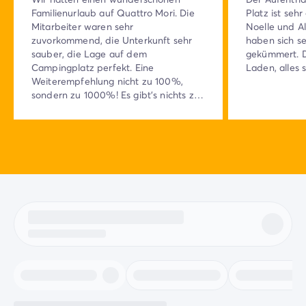
Familienurlaub auf Quattro Mori. Die
Platz ist seh
Mitarbeiter waren sehr
Noelle und Al
zuvorkommend, die Unterkunft sehr
haben sich s
sauber, die Lage auf dem
gekümmert. D
Campingplatz perfekt. Eine
Laden, alles 
Weiterempfehlung nicht zu 100%,
sondern zu 1000%! Es gibt's nichts zu
bemängeln, es hat uns an nichts
gefehlt, wir fühlten uns in der ersten
Minute an gut aufgehoben und sehr
wohl.