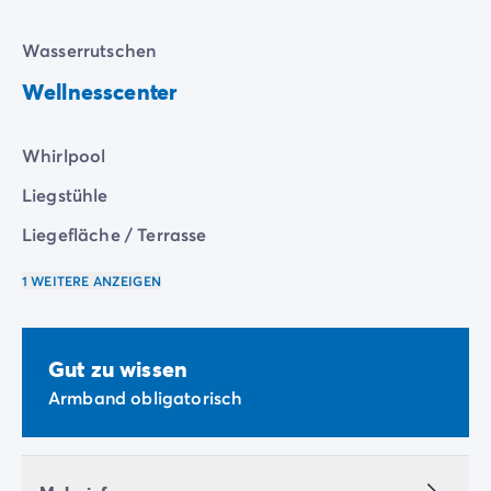
Zahlung in Raten
Urlaubsvorbereitung
Wasserrutschen
Reiserücktrittsversicherung
Wellnesscenter
Whirlpool
Liegstühle
Liegefläche / Terrasse
1 WEITERE ANZEIGEN
Gut zu wissen
Armband obligatorisch