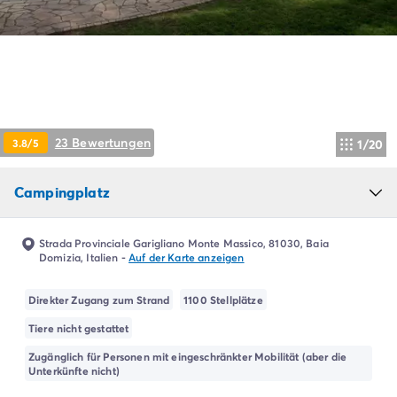
Campingplatz Livorno
Campingplatz Umbrien
Campingplatz Venetien
Campingplatz Caorle
Campingplatz Lazise
Campingplatz Lido di Jesolo
Campingplatz Venedig
23 Bewertungen
3.8/5
1/20
Campingplatz Verona
Campingplatz Kroatien
Campingplatz
Campingplatz Dalmatien
Campingplatz Cres
Campingplatz Split
Strada Provinciale Garigliano Monte Massico, 81030, Baia
Campingplatz Zadar
Domizia, Italien
-
Auf der Karte anzeigen
Campingplatz Istrien
Campingplatz Medulin
Direkter Zugang zum Strand
1100 Stellplätze
Campingplatz Porec
Tiere nicht gestattet
Campingplatz Pula
Zugänglich für Personen mit eingeschränkter Mobilität (aber die
Campingplatz Rovinj
Unterkünfte nicht)
Campingplatz Umag