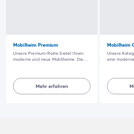
Mobilheim Premium
Mobilheim 
Unsere Premium-Reihe bietet Ihnen
Unsere Katego
moderne und neue Mobilheime. Die
eine moderne
große, schattige Terrasse in einer
Unterkunft, i
besonders schönen Natur sowie die
Bereich hat. 
Qualität der Innenausstattung werden
Unterkünfte b
Ihren Urlaub noch angenehmer
Natürlichkeit,
Mehr erfahren
M
machen.
für einen gel