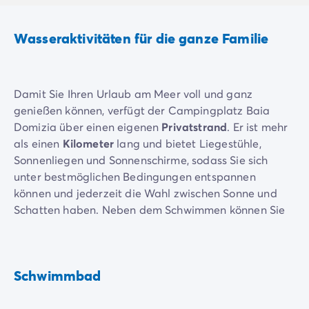
Neue Campingplätze 2026
Unsere Unterkünfte
Wasseraktivitäten für die ganze Familie
Unsere Mobilheime
/de/14-mobilheimmodelle
Ultimate-Mobilheime
/de/die-ultimate-kategorie
Premium-Mobilheime
/de/camping-premium-mobilheim
Damit Sie Ihren Urlaub am Meer voll und ganz
Weitere Unterkünfte
/de/spezialunterkuenfte
genießen können, verfügt der Campingplatz Baia
Stellplätze
/de/camping-stellplatze
Domizia über einen eigenen
Privatstrand
. Er ist mehr
Mobilheime für Großfamilien
/de/mobilheime-familie
als einen
Kilometer
lang und bietet Liegestühle,
Mobilheime für Personen mit eingeschränkter Mobilität
/
Sonnenliegen und Sonnenschirme, sodass Sie sich
Mietobjekte By Roan
/de/vermietung-by-roan
unter bestmöglichen Bedingungen entspannen
Willkommen bei homair
können und jederzeit die Wahl zwischen Sonne und
Erleben Sie die Erfahrung
Schatten haben. Neben dem Schwimmen können Sie
Das homair-Erlebnis
verschiedene
Wassersportarten
, wie Kanufahren,
Service & praktische Infos
Windsurfen oder Tretbootfahren, ausprobieren.
Services & Ausstattung
Unsere Catering-Pakete
Sie mögen es im Schwimmbad abwechlungsreich?
Schwimmbad
Experten-Beratung
Dank des Wasserparks kein Problem. Das Erlebnisbad
Alle Zahlungsmethoden
ist umgeben von Pinien und besteht aus
drei großen