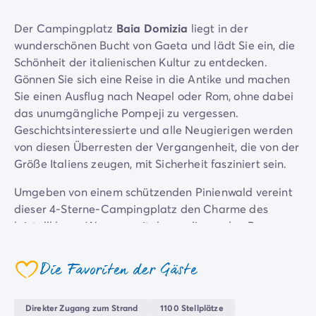
Campingplatz Savoie
Der Campingplatz
Baia Domizia
liegt in der
Campingplatz Spanien
wunderschönen Bucht von Gaeta und lädt Sie ein, die
Campingplatz Kantabrien
Schönheit der italienischen Kultur zu entdecken.
Campingplatz Portugal
Gönnen Sie sich eine Reise in die Antike und machen
Campingplatz Algarve
Sie einen Ausflug nach Neapel oder Rom, ohne dabei
Andere Reiseziele
das unumgängliche Pompeji zu vergessen.
Campingplatz Deutschland
Geschichtsinteressierte und alle Neugierigen werden
Campingplatz Bayern
von diesen Überresten der Vergangenheit, die von der
Campingplatz Lindau
Größe Italiens zeugen, mit Sicherheit fasziniert sein.
Campingplatz Niederlande
Campingplatz Limburg
Umgeben von einem schützenden Pinienwald vereint
Campingplatz Schweiz
dieser 4-Sterne-Campingplatz den Charme des
Campingplatz Österreich
kristallklaren Wassers mit den umliegenden Bergen.
Campingplatz Slowenien
Genießen Sie diese Aussicht und schlendern Sie durch
Campingplatz Luxemburg
die blühenden Alleen, um Ihre nächste Aktivität zu
Die Favoriten der Gäste
Urlaubsthemen
coeur
finden. Baia Domizia verfügt über einen direkten
Nach Thema
Zugang zum Meer mit Privatstrand sowie über einen
3-Sterne-Campingplatz
Direkter Zugang zum Strand
1100 Stellplätze
tollen Wasserpark, der Spiele für die ganze Familie