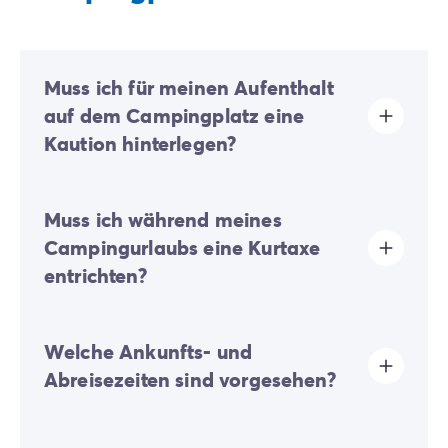
Muss ich für meinen Aufenthalt
auf dem Campingplatz eine
Kaution hinterlegen?
Ja, eine Kaution wird bei Ihrer Online-Registrierung
Muss ich während meines
oder nach Ihrer Ankunft vor Ort fällig.
Campingurlaubs eine Kurtaxe
entrichten?
Die Kurtaxe wird in fast allen touristischen Orten
Welche Ankunfts- und
erhoben. Sie müssen diese daher bei Ihrer Online-
Anmeldung oder vor Ort entrichten.
Abreisezeiten sind vorgesehen?
Die Anreise erfolgt zwischen 16:00 und 19:00 Uhr. Die