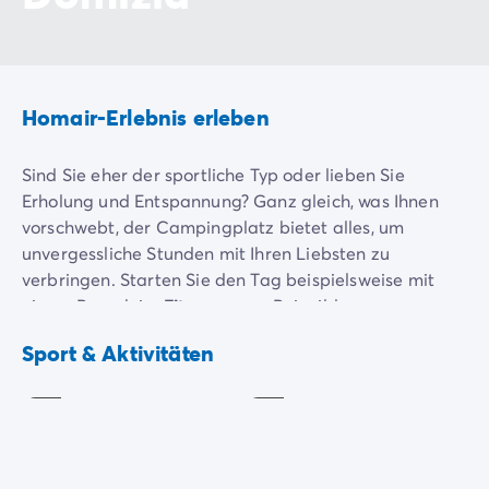
Homair-Erlebnis erleben
Sind Sie eher der sportliche Typ oder lieben Sie
Erholung und Entspannung? Ganz gleich, was Ihnen
vorschwebt, der Campingplatz bietet alles, um
unvergessliche Stunden mit Ihren Liebsten zu
verbringen. Starten Sie den Tag beispielsweise mit
einem Besuch im
Fitnessraum
. Bei milderen
Temperaturen können Sie Ihren Sportsgeist bei einem
Spielplatz
Tennis
Sport & Aktivitäten
Basketball-, Fußball- oder Tennismatch unter Beweis
Inklusive
Inklusive
stellen. Wenn Sie Lust haben, können Sie sogar an
Turnieren
teilnehmen!
Um sich zu entspannen und die Landschaft zu
genießen, gibt es keinen besseren Ort als die die