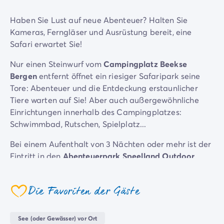
Campingplatz Savoie
Haben Sie Lust auf neue Abenteuer? Halten Sie
Campingplatz Spanien
Kameras, Ferngläser und Ausrüstung bereit, eine
Campingplatz Kantabrien
Safari erwartet Sie!
Campingplatz Portugal
Campingplatz Algarve
Nur einen Steinwurf vom
Campingplatz Beekse
Andere Reiseziele
Bergen
entfernt öffnet ein riesiger Safaripark seine
Campingplatz Deutschland
Tore: Abenteuer und die Entdeckung erstaunlicher
Campingplatz Bayern
Tiere warten auf Sie! Aber auch außergewöhnliche
Campingplatz Lindau
Einrichtungen innerhalb des Campingplatzes:
Campingplatz Niederlande
Schwimmbad, Rutschen, Spielplatz...
Campingplatz Limburg
Campingplatz Schweiz
Bei einem Aufenthalt von 3 Nächten oder mehr ist der
Campingplatz Österreich
Eintritt in den
Abenteuerpark Speelland Outdoor
Campingplatz Slowenien
kostenlos
! Möchten Sie noch mehr entdecken? Exklusiv
Campingplatz Luxemburg
für unsere Gäste: Der "Attractie Pass" ist käuflich zu
Die Favoriten der Gäste
Urlaubsthemen
erwerben und bietet unbegrenzten Zugang zum
coeur
Nach Thema
Safari Park, Eindhoven Zoo, ZooParc Overloon,
3-Sterne-Campingplatz
Aviodrome und AquaZoo.
See (oder Gewässer) vor Ort