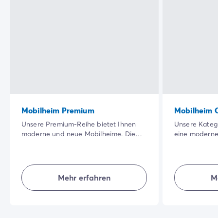
Mobilheim Premium
Mobilheim 
Unsere Premium-Reihe bietet Ihnen
Unsere Katego
moderne und neue Mobilheime. Die
eine moderne
große, schattige Terrasse in einer
Unterkunft, i
besonders schönen Natur sowie die
Bereich hat. 
Qualität der Innenausstattung werden
Unterkünfte b
Ihren Urlaub noch angenehmer
Natürlichkeit,
Mehr erfahren
M
machen.
für einen gel