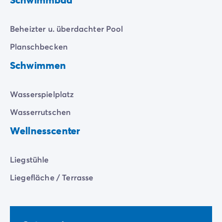
Zahlung in Raten
Urlaubsvorbereitung
Reiserücktrittsversicherung
Beheizter u. überdachter Pool
Planschbecken
Schwimmen
Wasserspielplatz
Wasserrutschen
Wellnesscenter
Liegstühle
Liegefläche / Terrasse