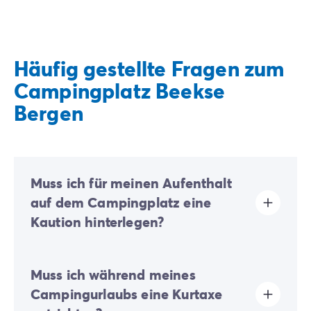
Häufig gestellte Fragen zum
Campingplatz Beekse
Bergen
Muss ich für meinen Aufenthalt
auf dem Campingplatz eine
Kaution hinterlegen?
Ja, eine Kaution wird bei Ihrer Online-Registrierung
Muss ich während meines
oder nach Ihrer Ankunft vor Ort fällig.
Campingurlaubs eine Kurtaxe