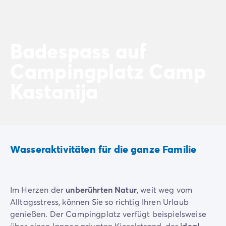
Nach Reiseziel
Campingplatz Adria
Campingplatz Atlantik
Campingplatz Baskenland
Badespass auf
Campingplatz Camargue
Campingplatz Camp
Campingplatz Côte d'Azur
Campingplatz Dune du Pilat
Kastanija
Campingplatz Elba-Insel
Campingplatz Ile de Ré
Campingplatz Mittelmeer
Campingplatz Plitvicer
Campingplatz Südfrankreichs
Wasseraktivitäten für die ganze Familie
Campingplatz Verdonschlucht
Angebote & Vorteile
Aktuelle Deals
/de/angebote
Vorteile & Tipps
Im Herzen der
unberührten Natur
, weit weg vom
Freunde werben
Alltagsstress, können Sie so richtig Ihren Urlaub
Treueprogramm
genießen. Der Campingplatz verfügt beispielsweise
Mega Deals
über einen langen privaten Kieselstrand, der
ideal