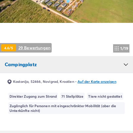
Campingplatz Livorno
Campingplatz Umbrien
Campingplatz Venetien
Campingplatz Caorle
Campingplatz Lazise
Campingplatz Lido di Jesolo
Campingplatz Venedig
29 Bewertungen
4.6/5
1/19
Campingplatz Verona
Campingplatz Kroatien
Campingplatz
Campingplatz Dalmatien
Campingplatz Cres
Campingplatz Split
Kastanija, 52466, Novigrad, Kroatien
-
Auf der Karte anzeigen
Campingplatz Zadar
Campingplatz Istrien
Direkter Zugang zum Strand
71 Stellplätze
Tiere nicht gestattet
Campingplatz Medulin
Zugänglich für Personen mit eingeschränkter Mobilität (aber die
Campingplatz Porec
Unterkünfte nicht)
Campingplatz Pula
Campingplatz Rovinj
Campingplatz Umag