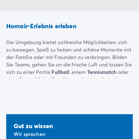
Homair-Erlebnis erleben
Die Umgebung bietet zahlreiche Möglichkeiten, sich
zu bewegen, Spaß zu haben und schöne Momente mit
der Familie oder mit Freunden zu verbringen. Bilden
Sie Teams, gehen Sie an die frische Luft und lassen Sie
sich zu einer Partie
Fußball
, einem
Tennismatch
oder
einer Partie
Minigolf
verführen, die sich alle in der
Nähe des Campingplatzes befinden.
Und wenn Sie es entspannter oder exotischer mögen,
können Sie bei einem
Ausflug mit dem Boot
in die
Umgebung auf Abenteuer gehen!
Gut zu wissen
Wir sprechen