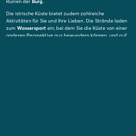
Ruinen der
Burg
.
Die istrische Küste bietet zudem zahlreiche
Aktivitäten für Sie und Ihre Lieben. Die Strände laden
zum
Wassersport
ein, bei dem Sie die Küste von einer
anderen Perspektive aus bewundern können, und auf
den
Wanderwegen
können Sie in der freien Natur mit
Blick auf die Adria neue Energie tanken.
Wenn Sie es lieber actionreich mögen, dann wird
Ihnen der
Aquapark Istralandia
gefallen – ein riesiger
Wasserpark, der einen Mix aus Sonne, Wasser und
Badespaß verspricht. Bei den vielen Rutschen und
Schwimmbecken kein Wunder ...