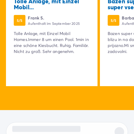
Tolle Anlage, mit Einzel
Bazen sup
Mobil...
super vse.
Frank S.
Barba
5/5
5/5
Aufenthalt im September 2025
Aufenth
Tolle Anlage, mit Einzel Mobil
Bazen super č
Homes.Immer 8 um einen Pool. 1min in
blizu in na d
eine schöne Kiesbucht. Ruhig. Familiär.
prijazno.Mi s
Nicht zu groß. Sehr angenehm.
zadovolni.