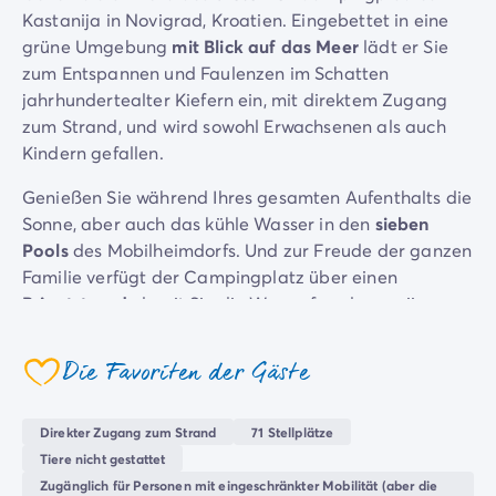
Kastanija in Novigrad, Kroatien. Eingebettet in eine
Campingplatz Savoie
grüne Umgebung
mit Blick auf das Meer
lädt er Sie
Campingplatz Spanien
zum Entspannen und Faulenzen im Schatten
Campingplatz Kantabrien
jahrhundertealter Kiefern ein, mit direktem Zugang
Campingplatz Portugal
zum Strand, und wird sowohl Erwachsenen als auch
Campingplatz Algarve
Kindern gefallen.
Andere Reiseziele
Campingplatz Deutschland
Genießen Sie während Ihres gesamten Aufenthalts die
Campingplatz Bayern
Sonne, aber auch das kühle Wasser in den
sieben
Campingplatz Lindau
Pools
des Mobilheimdorfs. Und zur Freude der ganzen
Campingplatz Niederlande
Familie verfügt der Campingplatz über einen
Campingplatz Limburg
Privatstrand
, damit Sie die Wasserfreuden variieren
Campingplatz Schweiz
können.
Campingplatz Österreich
Campingplatz Slowenien
Die Favoriten der Gäste
Ob Sie einen
ruhigen oder sportlichen Urlaub
coeur
Campingplatz Luxemburg
verbringen
möchten, der Campingplatz „
Kastanija
“
Urlaubsthemen
passt sich Ihrem Rhythmus an, um Ihren Aufenthalt so
Direkter Zugang zum Strand
71 Stellplätze
Nach Thema
angenehm wie erholsam zu gestalten. Genießen Sie
Tiere nicht gestattet
3-Sterne-Campingplatz
den Moment auf der Terrasse des
Restaurants oder
Zugänglich für Personen mit eingeschränkter Mobilität (aber die