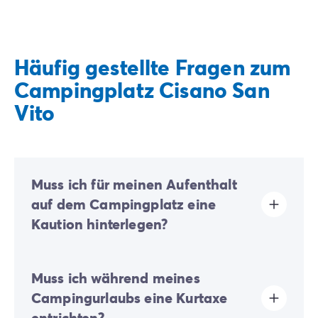
Häufig gestellte Fragen zum
Campingplatz Cisano San
Vito
Muss ich für meinen Aufenthalt
auf dem Campingplatz eine
Kaution hinterlegen?
Ja, eine Kaution wird bei Ihrer Online-Registrierung
Muss ich während meines
oder nach Ihrer Ankunft vor Ort fällig.
Campingurlaubs eine Kurtaxe
entrichten?