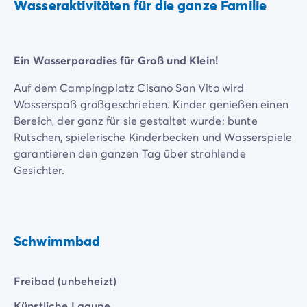
Zahlung in Raten
Wasseraktivitäten für die ganze Familie
Urlaubsvorbereitung
Reiserücktrittsversicherung
Ein Wasserparadies für Groß und Klein!
Auf dem Campingplatz Cisano San Vito wird
Wasserspaß großgeschrieben. Kinder genießen einen
Bereich, der ganz für sie gestaltet wurde: bunte
Rutschen, spielerische Kinderbecken und Wasserspiele
garantieren den ganzen Tag über strahlende
Gesichter.
Während die Kleinen sicher in den flachen Zonen
spielen, können sich die Eltern auf der großen
Sonnenterrasse entspannen oder einen Moment im
Schwimmbad
Whirlpool genießen. Zwischen Sportbecken und
Erlebnis-Lagunen ist dieser Aquapark der perfekte
Ort für unvergessliche Familienerlebnisse am
Freibad (unbeheizt)
Gardasee.
Künstliche Lagune