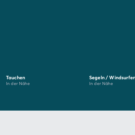
typischen Restaurants
, in denen Sie die lokalen
Spezialitäten probieren können. Ob Pizza, frische
Pasta oder Risotto, jede Mahlzeit ist eine Einladung,
den
kulinarischen Reichtum
Italiens zu entdecken und
Ihren Gaumen zu verwöhnen.
Tauchen
Segeln / Windsurfe
In der Nähe
In der Nähe