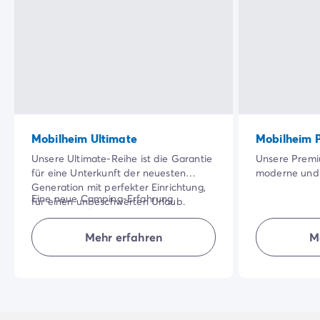
Mobilheim Ultimate
Mobilheim 
Unsere Ultimate-Reihe ist die Garantie
Unsere Premi
für eine Unterkunft der neuesten
moderne und 
Generation mit perfekter Einrichtung,
große, schatti
Eine neue Camping-Erfahrung
für einen unbeschwerten Urlaub.
besonders sc
erwartet Sie!
Profitieren Sie von hochwertigen
Qualität der
Ausstattungen sowie von im
Ihren Urlaub
Mehr erfahren
M
NB: Hochwertige Bettausstattung im
Aufenthaltspreis inbegriffenen
machen.
"Eltern"-Zimmer.
Hoteldienstleistungen: Bettwäsche und
Handtücher, Endreinigung.