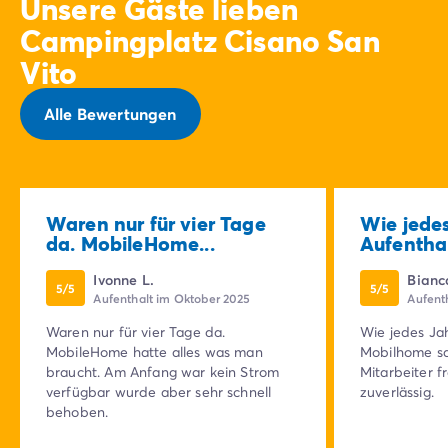
Unsere Gäste lieben
Campingplatz Cisano San
Vito
Alle Bewertungen
Waren nur für vier Tage
Wie jedes
da. MobileHome...
Aufenthalt
Ivonne L.
Bianc
5/5
5/5
Aufenthalt im Oktober 2025
Aufent
Waren nur für vier Tage da.
Wie jedes Jah
MobileHome hatte alles was man
Mobilhome sau
braucht. Am Anfang war kein Strom
Mitarbeiter 
verfügbar wurde aber sehr schnell
zuverlässig.
behoben.