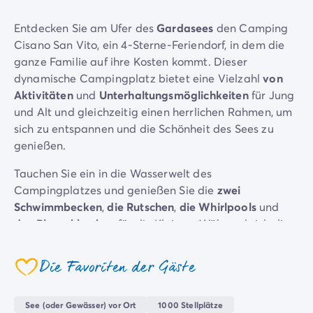
Campingplatz Savoie
Entdecken Sie am Ufer des
Gardasees
den Camping
Campingplatz Spanien
Cisano San Vito, ein 4-Sterne-Feriendorf, in dem die
Campingplatz Kantabrien
ganze Familie auf ihre Kosten kommt. Dieser
Campingplatz Portugal
dynamische Campingplatz bietet eine Vielzahl
von
Campingplatz Algarve
Aktivitäten
und
Unterhaltungsmöglichkeiten
für Jung
Andere Reiseziele
und Alt und gleichzeitig einen herrlichen Rahmen, um
Campingplatz Deutschland
sich zu entspannen und die Schönheit des Sees zu
Campingplatz Bayern
genießen.
Campingplatz Lindau
Campingplatz Niederlande
Tauchen Sie ein in die Wasserwelt des
Campingplatz Limburg
Campingplatzes und genießen Sie die
zwei
Campingplatz Schweiz
Schwimmbecken
,
die Rutschen
,
die Whirlpools
und
Campingplatz Österreich
das Planschbecken
für die Kleinen. Während sich die
Campingplatz Slowenien
Kinder im Wasser vergnügen, können die Eltern in der
Campingplatz Luxemburg
Sonne entspannen. Lust auf Action? Schließen Sie sich
Die Favoriten der Gäste
Urlaubsthemen
coeur
den mutigen Urlaubern an und probieren Sie
Nach Thema
Wassersportarten
auf dem See aus!
3-Sterne-Campingplatz
See (oder Gewässer) vor Ort
1000 Stellplätze