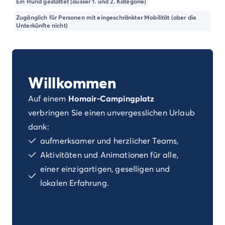
Ein Hund gestattet (ausser 1. und 2. Kategorie)
Campingplatz Kvarner
Campingplatz Frankreich
Zugänglich für Personen mit eingeschränkter Mobilität (aber die
Unterkünfte nicht)
Campingplatz Aquitaine
Campingplatz Dordogne - Périgord
Campingplatz Gironde
Campingplatz Arcachon
Campingplatz Lacanau
Willkommen
Campingplatz Landes
Auf einem
Homair-Campingplatz
Campingplatz Hossegor
verbringen Sie einen unvergesslichen Urlaub
Campingplatz Bretagne
Campingplatz Elsass
dank:
Campingplatz Korsika
aufmerksamer und herzlicher Teams,
Campingplatz Languedoc Roussillon
Aktivitäten und Animationen für alle,
Campingplatz Normandie
einer einzigartigen, geselligen und
Campingplatz Pays de la Loire
lokalen Erfahrung.
Campingplatz Vendée
Campingplatz Rhône-Alpes
Campingplatz Ardèche
Campingplatz Drôme