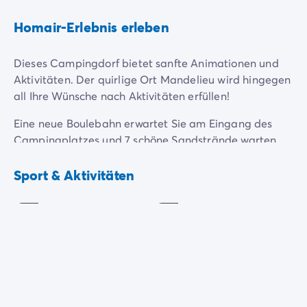
Homair-Erlebnis erleben
Dieses Campingdorf bietet sanfte Animationen und
Aktivitäten. Der quirlige Ort Mandelieu wird hingegen
all Ihre Wünsche nach Aktivitäten erfüllen!
Eine neue Boulebahn erwartet Sie am Eingang des
Campingplatzes und 7 schöne Sandstrände warten
auf Ihre Handtücher, Schaufeln und Eimer. Die
Spielplatz
Wandern
Strände zeichnen sich durch ihre gute Wasserqualität
Sport & Aktivitäten
Inklusive
Inklusive
aus. Sie sind sehr gepflegt und verfügen über sanitäre
Einrichtungen (Duschen, Toiletten...).
Um die Sicherheit der Urlauber zu gewährleisten,
werden die Strände des Ortes von Juli bis September
überwacht.
Der Strand Plage de la Raguette liegt dem