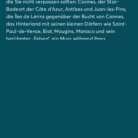
die Sie nicht verpassen sollten: Cannes, der Star-
Badeort der Côte d'Azur, Antibes und Juan-les-Pins,
die Îles de Lérins gegenüber der Bucht von Cannes,
das Hinterland mit seinen kleinen Dörfern wie Saint-
Paul-de-Vence, Biot, Mougins, Monaco und sein
berühmter „Felsen”, ein Muss während Ihres
Aufenthalts an der Côte d'Azur, Nizza, die elegante
Mittelmeerstadt, und Grasse, die Welthauptstadt der
Parfümerie. Sie sind im Urlaub an der
Côte d'Azur
, der
beste Zeitpunkt, um regionale Produkte zu entdecken!
Im Juli und August können Sie tagsüber auf den
provenzalischen Märkten flanieren oder unter der
Woche den nächtlichen Kunsthandwerksmarkt in
Cannes entdecken. In Mandelieu-la-Napoule können
Sie unter der Woche den lebhaften nächtlichen
Kunsthandwerksmarkt besuchen.
In Cannes steckt jedes Jahr im Mai das Filmfestival
von Cannes die Stadt und die ganze Welt an.