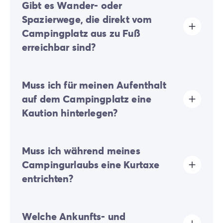
Gibt es Wander- oder
Spazierwege, die direkt vom
Campingplatz aus zu Fuß
erreichbar sind?
Ja, Wander- und Spazierwege sind direkt vom
Muss ich für meinen Aufenthalt
Ausgang des Campingplatzes aus zu Fuß erreichbar.
Das ist ideal, um die umliegende Natur ganz
auf dem Campingplatz eine
unkompliziert an der frischen Luft zu erkunden, ohne
Kaution hinterlegen?
Ihr Fahrzeug nutzen zu müssen.
Ja, eine Kaution wird bei Ihrer Online-Registrierung
Muss ich während meines
oder nach Ihrer Ankunft vor Ort fällig.
Campingurlaubs eine Kurtaxe
entrichten?
Die Kurtaxe wird in fast allen touristischen Orten
Welche Ankunfts- und
erhoben. Sie müssen diese daher bei Ihrer Online-