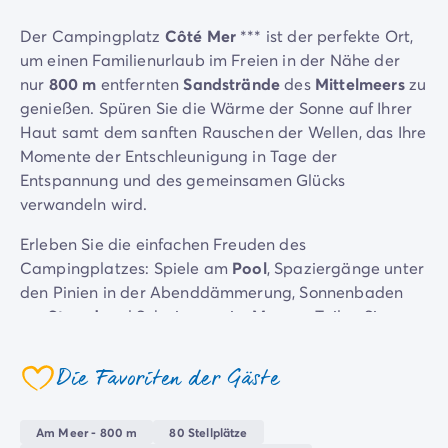
Nach Reiseziel
Campingplatz Adria
Der Campingplatz
Côté Mer
*** ist der perfekte Ort,
Campingplatz Atlantik
um einen Familienurlaub im Freien in der Nähe der
Campingplatz Baskenland
nur
800 m
entfernten
Sandstrände
des
Mittelmeers
zu
Campingplatz Camargue
genießen. Spüren Sie die Wärme der Sonne auf Ihrer
Campingplatz Côte d'Azur
Haut samt dem sanften Rauschen der Wellen, das Ihre
Campingplatz Dune du Pilat
Momente der Entschleunigung in Tage der
Campingplatz Elba-Insel
Entspannung und des gemeinsamen Glücks
Campingplatz Ile de Ré
verwandeln wird.
Campingplatz Mittelmeer
Erleben Sie die einfachen Freuden des
Campingplatz Plitvicer
Campingplatzes: Spiele am
Pool
, Spaziergänge unter
Campingplatz Südfrankreichs
den Pinien in der Abenddämmerung, Sonnenbaden
Campingplatz Verdonschlucht
am
Strand
und Schwimmen im
Meer
… Teilen Sie
Angebote & Vorteile
diese Momente der Gemeinsamkeit und des Lachens
Aktuelle Deals
/de/angebote
mit Ihren Kindern.
Vorteile & Tipps
Die Favoriten der Gäste
coeur
Freunde werben
Die Umgebung eignet sich perfekt, um sich fernab des
Treueprogramm
Tumults zu erholen und dabei gleichzeitig in der Nähe
Am Meer - 800 m
80 Stellplätze
Mega Deals