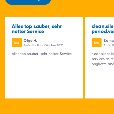
Alles top sauber, sehr
clean.sile
netter Service
period.ve
Olga H.
Edmu
5/5
5/5
Aufenthalt im Oktober 2025
Aufent
Alles top sauber, sehr netter Service
clean.silent 
services as r
baghette and 