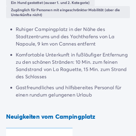
Cannes
,
Antibes
der
Côte d'Azur
zu sein, um
oder
Ein Hund gestattet (ausser 1. und 2. Kategorie)
Neue Campingplätze 2026
Nizza
zu erkunden.
Zugänglich für Personen mit eingeschränkter Mobilität (aber die
Unsere Unterkünfte
Unterkünfte nicht)
Unsere Mobilheime
/de/14-mobilheimmodelle
Ultimate-Mobilheime
/de/die-ultimate-kategorie
Ruhiger Campingplatz in der Nähe des
Premium-Mobilheime
/de/camping-premium-mobilheim
Stadtzentrums und des Yachthafens von La
Weitere Unterkünfte
/de/spezialunterkuenfte
Napoule, 9 km von Cannes entfernt
Stellplätze
/de/camping-stellplatze
Komfortable Unterkunft in fußläufiger Entfernung
Mobilheime für Großfamilien
/de/mobilheime-familie
zu den schönen Stränden: 10 Min. zum feinen
Mobilheime für Personen mit eingeschränkter Mobilität
/
Sandstrand von La Raguette, 15 Min. zum Strand
Mietobjekte By Roan
/de/vermietung-by-roan
des Schlosses
Willkommen bei homair
Erleben Sie die Erfahrung
Gastfreundliches und hilfsbereites Personal für
Das homair-Erlebnis
einen rundum gelungenen Urlaub
Service & praktische Infos
Services & Ausstattung
Unsere Catering-Pakete
Neuigkeiten vom Campingplatz
Experten-Beratung
Alle Zahlungsmethoden