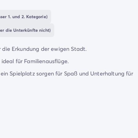
 und ein Lebensmittelgeschäft, sowie eine Vielzahl von
ser 1. und 2. Kategorie)
mfortabler machen.
er die Unterkünfte nicht)
as ideale Reiseziel, um das Dolce Vita zu genießen.
, von wo aus Sie die ewige Stadt Rom mit ihren
ür die Erkundung der ewigen Stadt.
d dem berühmten Trevi-Brunnen besuchen können.
ideal für Familienausflüge.
in Spielplatz sorgen für Spaß und Unterhaltung für