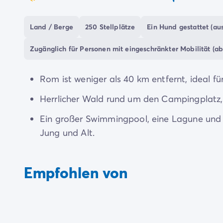
coeur
Zahlung in Raten
Urlaubsvorbereitung
Es gibt ein Restaurant, eine Bar, eine Snackbar
Land / Berge
250 Stellplätze
Ein Hund gestattet (aus
Reiserücktrittsversicherung
Dienstleistungen, die Ihren Aufenthalt noch ko
Zugänglich für Personen mit eingeschränkter Mobilität (ab
Wie Sie sehen, ist der Campingplatz Hu I Pini d
Entdecken Sie die Schätze des schönen Italiens
Rom ist weniger als 40 km entfernt, ideal f
atemberaubenden historischen Monumenten un
Herrlicher Wald rund um den Campingplatz, 
Ein großer Swimmingpool, eine Lagune und e
Jung und Alt.
Empfohlen von