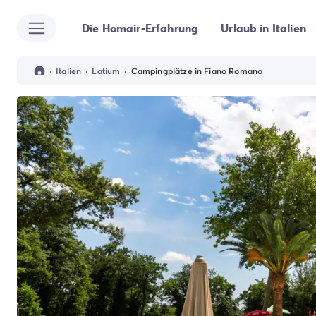
Die Homair-Erfahrung
Urlaub in Italien
Alle Reiseziele
Campingplatz Italien
Campingplatz Abruzzen
·
Italien
·
Latium
·
Campingplätze in Fiano Romano
Campingplatz Apulien
Campingplatz Emilia Romagna
Campingplatz Rimini
Campingplatz Latium
Campingplatz Rom
Campingplatz Lombardei
Campingplatz Gardasee
Campingplatz Cisano di Bardolino
Campingplatz Riva del Garda
Campingplatz Lago Maggiore
Campingplatz Marken
Campingplatz Sardinien
Campingplatz Toskana
Campingplatz Florenz