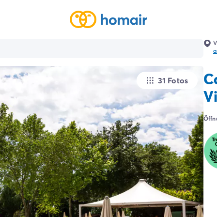
V
a
C
31 Fotos
V
Öffn