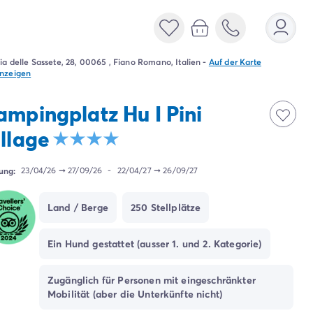
ia delle Sassete, 28, 00065 , Fiano Romano, Italien
-
Auf der Karte
nzeigen
ampingplatz Hu I Pini
illage
ung:
23/04/26
➞
27/09/26
-
22/04/27
➞
26/09/27
Land / Berge
250 Stellplätze
Ein Hund gestattet (ausser 1. und 2. Kategorie)
Zugänglich für Personen mit eingeschränkter
Mobilität (aber die Unterkünfte nicht)