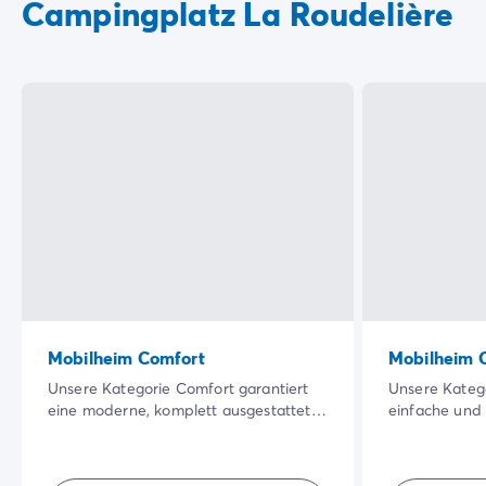
Campingplatz La Roudelière
Mobilheim Comfort
Mobilheim C
Unsere Kategorie Comfort garantiert
Unsere Katego
eine moderne, komplett ausgestattete
einfache und 
Unterkunft, in der jeder seinen eigenen
Unterkünfte 
Bereich hat. Diese gut ausgestatteten
Leistungs-Verh
Unterkünfte bieten Ihnen Komfort,
eine Außenter