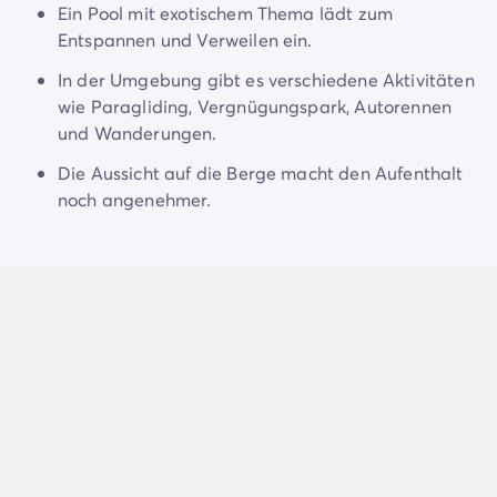
4-Sterne-Campingplätze
Ein Pool mit exotischem Thema lädt zum
5-Sterne-Campingplätze
Entspannen und Verweilen ein.
Camping am See
In der Umgebung gibt es verschiedene Aktivitäten
Camping direkt am Meer
wie Paragliding, Vergnügungspark, Autorennen
Camping für Babys
und Wanderungen.
Camping in der Nähe einer legendären Stadt
Camping in der Natur
Die Aussicht auf die Berge macht den Aufenthalt
Camping mit beheiztem Schwimmbad
noch angenehmer.
Camping mit der Familie
Camping mit Hallenbad
Camping mit Hund
Camping mit Kinderclub
Camping- und Fahrradurlaub mit der Familie
Campingplatz mit Wasserpark
Campingplätze mit Teenieclub
Der ADAC-Klassifikation Campingplatz
Luxus-Camping
Umweltbewussten Campingplätze
Wellnesscampingplätze