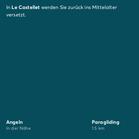
In
Le Castellet
werden Sie zurück ins Mittelalter
versetzt.
Im
Freizeitpark OK Corral
erleben Sie Nervenkitzel
pur.
Die
feinen Sandstrände
von Saint-Cyr-sur-Mer,
Cassis, Bandol, Sanary und La Ciotat warten etwa 22
Kilometer vom Campingplatz auf Sie.
Sie machen Urlaub in den
südlichen Ländern
, jetzt ist
die beste Zeit, um die Produkte der Region zu
entdecken! Treffpunkt in Signes: Traditioneller Markt,
das ganze Jahr über donnerstags vormittags.
Angeln
Paragliding
In der Nähe
1.5 km