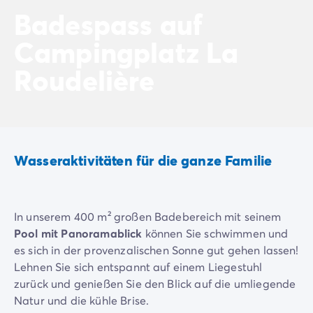
Nach Reiseziel
Badespass auf
Campingplatz Adria
Campingplatz La
Campingplatz Atlantik
Campingplatz Baskenland
Roudelière
Campingplatz Camargue
Campingplatz Côte d'Azur
Campingplatz Dune du Pilat
Campingplatz Elba-Insel
Campingplatz Ile de Ré
Campingplatz Mittelmeer
Wasseraktivitäten für die ganze Familie
Campingplatz Plitvicer
Campingplatz Südfrankreichs
Campingplatz Verdonschlucht
In unserem 400 m² großen Badebereich mit seinem
Angebote & Vorteile
Pool mit Panoramablick
können Sie schwimmen und
Aktuelle Deals
/de/angebote
es sich in der provenzalischen Sonne gut gehen lassen!
Vorteile & Tipps
Lehnen Sie sich entspannt auf einem Liegestuhl
Freunde werben
zurück und genießen Sie den Blick auf die umliegende
Treueprogramm
Natur und die kühle Brise.
Mega Deals