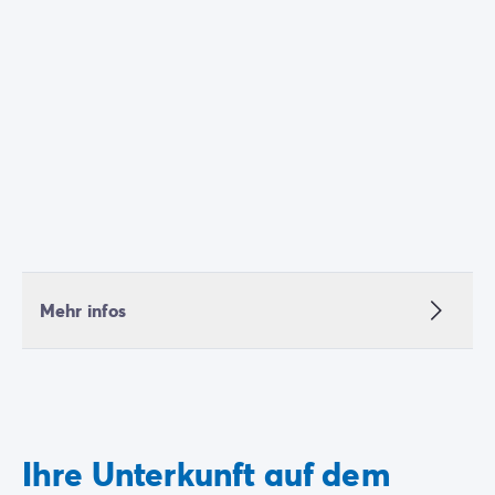
unvergessliche Stunden verleben. Außerdem können
Sie sich bei diesen Abenden vom ereignisreichen Tag
erholen.
Mehr infos
Ihre Unterkunft auf dem