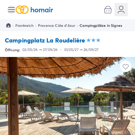
Alle Reiseziele
Campingplatz Italien
·
Frankreich
·
Provence Côte d'Azur
·
Campingplätze in Signes
Campingplatz Abruzzen
Campingplatz Apulien
Campingplatz La Roudelière
Campingplatz Emilia Romagna
Campingplatz Rimini
Öffnung:
02/05/26
➞
27/09/26
-
01/05/27
➞
26/09/27
Campingplatz Latium
Campingplatz Rom
Campingplatz Lombardei
Campingplatz Gardasee
Campingplatz Cisano di Bardolino
Campingplatz Riva del Garda
Campingplatz Lago Maggiore
Campingplatz Marken
Campingplatz Sardinien
Campingplatz Toskana
Campingplatz Florenz