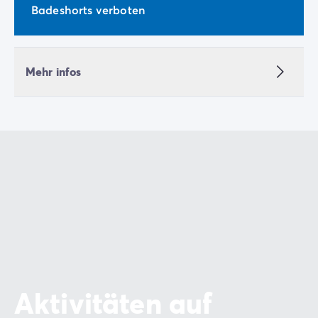
Zahlung in Raten
Badeshorts verboten
Urlaubsvorbereitung
Reiserücktrittsversicherung
Mehr infos
Aktivitäten auf