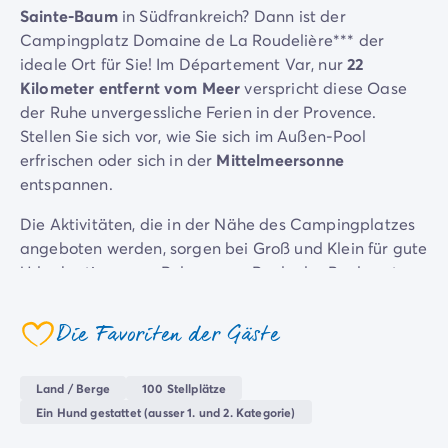
Sainte-Baum
in Südfrankreich? Dann ist der
Campingplatz Savoie
Campingplatz Domaine de La Roudelière*** der
Campingplatz Spanien
ideale Ort für Sie! Im Département Var, nur
22
Campingplatz Kantabrien
Kilometer entfernt vom Meer
verspricht diese Oase
Campingplatz Portugal
der Ruhe unvergessliche Ferien in der Provence.
Campingplatz Algarve
Stellen Sie sich vor, wie Sie sich im Außen-Pool
Andere Reiseziele
erfrischen oder sich in der
Mittelmeersonne
Campingplatz Deutschland
entspannen.
Campingplatz Bayern
Campingplatz Lindau
Die Aktivitäten, die in der Nähe des Campingplatzes
Campingplatz Niederlande
angeboten werden, sorgen bei Groß und Klein für gute
Campingplatz Limburg
Urlaubsstimmung. Relaxen am Pool oder Boule unter
Campingplatz Schweiz
den Pinien – hier haben
Entspannung und Geselligkeit
Campingplatz Österreich
oberste Priorität.
Die Favoriten der Gäste
Campingplatz Slowenien
coeur
Campingplatz Luxemburg
Sind Sie bereit, auf dem Campingplatz Domain de La
Urlaubsthemen
Roudelière unvergessliche Momente zu erleben und
Land / Berge
100 Stellplätze
Nach Thema
Spaß mit Ihren Lieben zu haben?
Ein Hund gestattet (ausser 1. und 2. Kategorie)
3-Sterne-Campingplatz