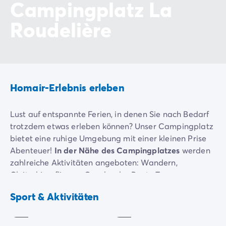
Campingplatz La
Roudelière
Homair-Erlebnis erleben
Lust auf entspannte Ferien, in denen Sie nach Bedarf
trotzdem etwas erleben können? Unser Campingplatz
bietet eine ruhige Umgebung mit einer kleinen Prise
Abenteuer!
In der Nähe des Campingplatzes
werden
zahlreiche Aktivitäten angeboten: Wandern,
Gleitschirm fliegen, Quad- oder Boots-Touren,
Ausflüge, Motorsport-Rennstrecke und Freizeitpark.
Boules
Wandern
Sport & Aktivitäten
Inklusive
Inklusive
Den ganzen Sommer über werden
Paella- und
Muschel-Abende
veranstaltet, bei denen Sie