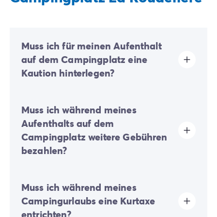
Muss ich für meinen Aufenthalt
auf dem Campingplatz eine
Kaution hinterlegen?
Ja, eine Kaution wird bei Ihrer Online-Registrierung
Muss ich während meines
oder nach Ihrer Ankunft vor Ort fällig.
Aufenthalts auf dem
Campingplatz weitere Gebühren
bezahlen?
Auf diesem Campingplatz wird ein Öko-Beitrag
Muss ich während meines
erhoben, um einen Teil der Maßnahmen zur
nachhaltigen Entwicklung des Campingplatzes zu
Campingurlaubs eine Kurtaxe
finanzieren. Dieser Beitrag ist bei der Online-
entrichten?
Anmeldung oder vor Ort zu entrichten.