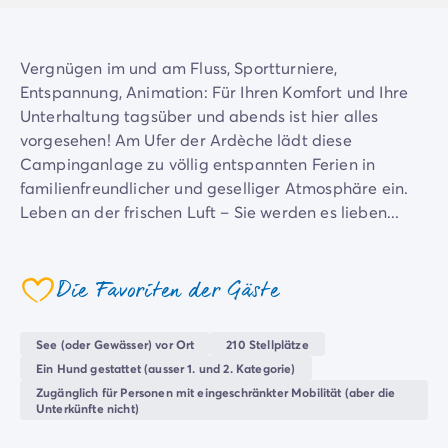
Campingplatz Savoie
Campingplatz Spanien
Campingplatz Kantabrien
Vergnügen im und am Fluss, Sportturniere,
Campingplatz Portugal
Entspannung, Animation: Für Ihren Komfort und Ihre
Campingplatz Algarve
Unterhaltung tagsüber und abends ist hier alles
Andere Reiseziele
vorgesehen! Am Ufer der Ardèche lädt diese
Campingplatz Deutschland
Campinganlage zu völlig entspannten Ferien in
Campingplatz Bayern
familienfreundlicher und geselliger Atmosphäre ein.
Campingplatz Lindau
Leben an der frischen Luft – Sie werden es lieben...
Campingplatz Niederlande
Campingplatz Limburg
Campingplatz Schweiz
Die Favoriten der Gäste
coeur
Campingplatz Österreich
Campingplatz Slowenien
See (oder Gewässer) vor Ort
210 Stellplätze
Campingplatz Luxemburg
Ein Hund gestattet (ausser 1. und 2. Kategorie)
Urlaubsthemen
Zugänglich für Personen mit eingeschränkter Mobilität (aber die
Nach Thema
Unterkünfte nicht)
3-Sterne-Campingplatz