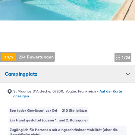
Campingplatz Livorno
Campingplatz Umbrien
Campingplatz Venetien
Campingplatz Caorle
Campingplatz Lazise
Campingplatz Lido di Jesolo
Campingplatz Venedig
Campingplatz Verona
294 Bewertungen
3.9/5
1/24
Campingplatz Kroatien
Campingplatz Dalmatien
Campingplatz Cres
Campingplatz
Campingplatz Split
Campingplatz Zadar
St Maurice D'Ardèche, 07200, Vogüe, Frankreich
-
Auf der Karte
Campingplatz Istrien
anzeigen
Campingplatz Medulin
Campingplatz Porec
See (oder Gewässer) vor Ort
210 Stellplätze
Campingplatz Pula
Ein Hund gestattet (ausser 1. und 2. Kategorie)
Campingplatz Rovinj
Zugänglich für Personen mit eingeschränkter Mobilität (aber die
Campingplatz Umag
Unterkünfte nicht)