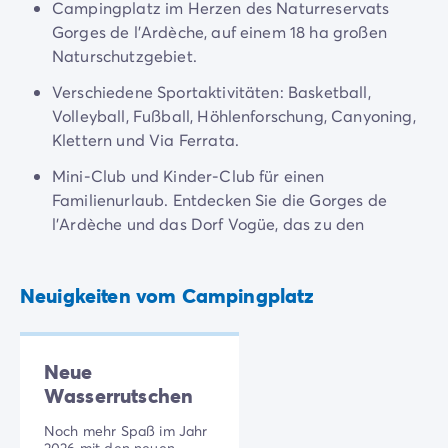
4-Sterne-Campingplätze
Campingplatz im Herzen des Naturreservats
5-Sterne-Campingplätze
Gorges de l'Ardèche, auf einem 18 ha großen
Camping am See
Naturschutzgebiet.
Camping direkt am Meer
Verschiedene Sportaktivitäten: Basketball,
Camping für Babys
Volleyball, Fußball, Höhlenforschung, Canyoning,
Camping in der Nähe einer legendären Stadt
Klettern und Via Ferrata.
Camping in der Natur
Camping mit beheiztem Schwimmbad
Mini-Club und Kinder-Club für einen
Camping mit der Familie
Familienurlaub. Entdecken Sie die Gorges de
Camping mit Hallenbad
l'Ardèche und das Dorf Vogüe, das zu den
Camping mit Hund
"Schönsten Dörfern Frankreichs" gehört.
Camping mit Kinderclub
Camping- und Fahrradurlaub mit der Familie
Neuigkeiten vom Campingplatz
Campingplatz mit Wasserpark
Campingplätze mit Teenieclub
Der ADAC-Klassifikation Campingplatz
Neue
Luxus-Camping
Wasserrutschen
Umweltbewussten Campingplätze
Noch mehr Spaß im Jahr
Wellnesscampingplätze
2026 mit den neuen