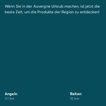
Wenn Sie in der Auvergne Urlaub machen, ist jetzt die
beste Zeit, um die Produkte der Region zu entdecken!
Treffpunkt Ruoms: Nachtmarkt mit musikalischen
Darbietungen, mittwochs im Juli & August.
Angeln
Reiten
0.1 km
10 km