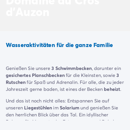
Neue Campingplätze 2026
d'Auzon
Unsere Unterkünfte
Unsere Mobilheime
/de/14-mobilheimmodelle
Ultimate-Mobilheime
/de/die-ultimate-kategorie
Premium-Mobilheime
/de/camping-premium-mobilheim
Weitere Unterkünfte
/de/spezialunterkuenfte
Wasseraktivitäten für die ganze Familie
Stellplätze
/de/camping-stellplatze
Mobilheime für Großfamilien
/de/mobilheime-familie
Mobilheime für Personen mit eingeschränkter Mobilität
/
Mietobjekte By Roan
/de/vermietung-by-roan
Genießen Sie unsere
3 Schwimmbecken
, darunter ein
Willkommen bei homair
gesichertes Planschbecken
für die Kleinsten, sowie
3
Erleben Sie die Erfahrung
Rutschen
für Spaß und Adrenalin. Für alle, die zu jeder
Das homair-Erlebnis
Jahreszeit gerne baden, ist eines der Becken
beheizt
.
Service & praktische Infos
Und das ist noch nicht alles: Entspannen Sie auf
Services & Ausstattung
unseren
Liegestühlen
im
Solarium
und genießen Sie
Unsere Catering-Pakete
den herrlichen Blick über das Tal. Ein idyllischer
Experten-Beratung
Rahmen für Momente der Entspannung und Ruhe!
Alle Zahlungsmethoden