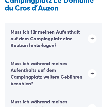
Campingplatz Le Domaine
du Cros d'Auzon
Muss ich für meinen Aufenthalt
auf dem Campingplatz eine
Kaution hinterlegen?
Ja, eine Kaution wird bei Ihrer Online-Registrierung
Muss ich während meines
oder nach Ihrer Ankunft vor Ort fällig.
Aufenthalts auf dem
Campingplatz weitere Gebühren
bezahlen?
Auf diesem Campingplatz wird ein Öko-Beitrag
Muss ich während meines
erhoben, um einen Teil der Maßnahmen zur
nachhaltigen Entwicklung des Campingplatzes zu