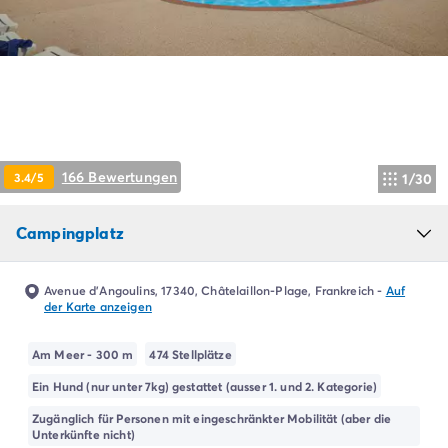
Campingplatz Livorno
Campingplatz Umbrien
Campingplatz Venetien
Campingplatz Caorle
Campingplatz Lazise
Campingplatz Lido di Jesolo
Campingplatz Venedig
Campingplatz Verona
166 Bewertungen
3.4/5
1/30
Campingplatz Kroatien
Campingplatz Dalmatien
Campingplatz
Campingplatz Cres
Campingplatz Split
Campingplatz Zadar
Avenue d'Angoulins, 17340, Châtelaillon-Plage, Frankreich
-
Auf
der Karte anzeigen
Campingplatz Istrien
Campingplatz Medulin
Am Meer - 300 m
474 Stellplätze
Campingplatz Porec
Campingplatz Pula
Ein Hund (nur unter 7kg) gestattet (ausser 1. und 2. Kategorie)
Campingplatz Rovinj
Zugänglich für Personen mit eingeschränkter Mobilität (aber die
Campingplatz Umag
Unterkünfte nicht)