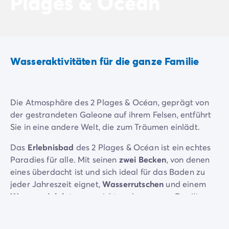
Plages & Océan
Neue Campingplätze 2026
Unsere Unterkünfte
Unsere Mobilheime
/de/14-mobilheimmodelle
Ultimate-Mobilheime
/de/die-ultimate-kategorie
Premium-Mobilheime
/de/camping-premium-mobilheim
Wasseraktivitäten für die ganze Familie
Weitere Unterkünfte
/de/spezialunterkuenfte
Stellplätze
/de/camping-stellplatze
Mobilheime für Großfamilien
/de/mobilheime-familie
Die Atmosphäre des 2 Plages & Océan, geprägt von
Mobilheime für Personen mit eingeschränkter Mobilität
/
der gestrandeten Galeone auf ihrem Felsen, entführt
Mietobjekte By Roan
/de/vermietung-by-roan
Sie in eine andere Welt, die zum Träumen einlädt.
Willkommen bei homair
Erleben Sie die Erfahrung
Das
Erlebnisbad
des 2 Plages & Océan ist ein echtes
Das homair-Erlebnis
Paradies für alle. Mit seinen
zwei Becken
, von denen
Service & praktische Infos
eines überdacht ist und sich ideal für das Baden zu
Services & Ausstattung
jeder Jahreszeit eignet,
Wasserrutschen
und einem
Unsere Catering-Pakete
Wasserspielplatz
verspricht er der ganzen Familie
Experten-Beratung
stundenlangen Badespaß und viele fröhliche
Alle Zahlungsmethoden
Momente.