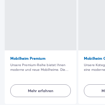
Mobilheim Premium
Mobilheim 
Unsere Premium-Reihe bietet Ihnen
Unsere Katego
moderne und neue Mobilheime. Die
eine moderne
große, schattige Terrasse in einer
Unterkunft, i
besonders schönen Natur sowie die
Bereich hat. 
Qualität der Innenausstattung werden
Unterkünfte b
Ihren Urlaub noch angenehmer
Natürlichkeit,
Mehr erfahren
M
machen.
für einen gel