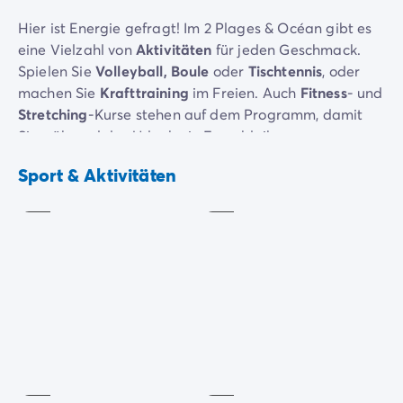
Hier ist Energie gefragt! Im 2 Plages & Océan gibt es
eine Vielzahl von
Aktivitäten
für jeden Geschmack.
Spielen Sie
Volleyball, Boule
oder
Tischtennis
, oder
machen Sie
Krafttraining
im Freien. Auch
Fitness
- und
Stretching
-Kurse stehen auf dem Programm, damit
Sie während des Urlaubs in Form bleiben.
Fitness /
Stretching
Bogenschiessen
In den Monaten Juli und August bietet unser
Sport & Aktivitäten
Inklusive
Inklusive
Animationsteam verschiedene Sportarten wie
Basketball, Handball
und
Fußball
an – ideal für
Familien oder Freunde, die gemeinsam aktiv sein
möchten. Für die Kinder gibt es außerdem eine große
aufblasbare Rutsche
.
Ein
Bogenschießstand
steht Ihnen ebenfalls zur
Verfügung, inklusive der gesamten Ausrüstung.
Volleyball
Fitnessraum
Nutzen Sie diese Aktivität, um Ihre Präzision und
Inklusive
Inklusive
Konzentration zu verbessern.