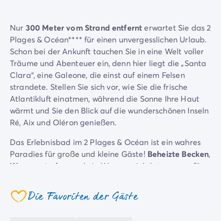
Campingplatz Savoie
Campingplatz Spanien
Nur
300 Meter vom Strand entfernt
erwartet Sie das 2
Campingplatz Kantabrien
Plages & Océan**** für einen unvergesslichen Urlaub.
Campingplatz Portugal
Schon bei der Ankunft tauchen Sie in eine Welt voller
Campingplatz Algarve
Träume und Abenteuer ein, denn hier liegt die „Santa
Andere Reiseziele
Clara“, eine Galeone, die einst auf einem Felsen
Campingplatz Deutschland
strandete. Stellen Sie sich vor, wie Sie die frische
Campingplatz Bayern
Atlantikluft einatmen, während die Sonne Ihre Haut
Campingplatz Lindau
wärmt und Sie den Blick auf die wunderschönen Inseln
Campingplatz Niederlande
Ré, Aix und Oléron genießen.
Campingplatz Limburg
Campingplatz Schweiz
Das Erlebnisbad im 2 Plages & Océan ist ein wahres
Campingplatz Österreich
Paradies für große und kleine Gäste!
Beheizte
Becken
,
Campingplatz Slowenien
Wasserrutschen
und ein Wasserspielplatz sorgen für
Campingplatz Luxemburg
stundenlangen Badespaß und fröhliche Momente. In
Urlaubsthemen
der
künstlichen
Lagune
fühlen Sie sich wie auf einer
Die Favoriten der Gäste
Nach Thema
coeur
tropischen Insel.
3-Sterne-Campingplatz
Der Campingplatz bietet eine Vielzahl an
Aktivitäten