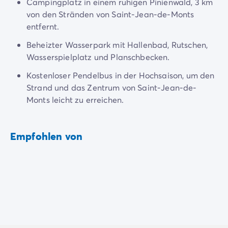
Campingplatz in einem ruhigen Pinienwald, 3 km
Nach Reiseziel
von den Stränden von Saint-Jean-de-Monts
Campingplatz Adria
entfernt.
Campingplatz Atlantik
Campingplatz Baskenland
Beheizter Wasserpark mit Hallenbad, Rutschen,
Campingplatz Camargue
Wasserspielplatz und Planschbecken.
Campingplatz Côte d'Azur
Kostenloser Pendelbus in der Hochsaison, um den
Campingplatz Dune du Pilat
Strand und das Zentrum von Saint-Jean-de-
Campingplatz Elba-Insel
Monts leicht zu erreichen.
Campingplatz Ile de Ré
Campingplatz Mittelmeer
Campingplatz Plitvicer
Empfohlen von
Campingplatz Südfrankreichs
Campingplatz Verdonschlucht
Angebote & Vorteile
Aktuelle Deals
/de/angebote
Vorteile & Tipps
Freunde werben
Treueprogramm
Mega Deals