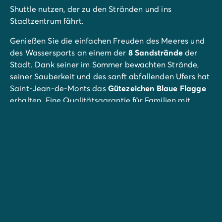
Shuttle nutzen, der zu den Stränden und ins
Stadtzentrum fährt.
Genießen Sie die einfachen Freuden des Meeres und
des Wassersports an einem der
8 Sandstrände
der
Stadt. Dank seiner im Sommer bewachten Strände,
seiner Sauberkeit und des sanft abfallenden Ufers hat
Saint-Jean-de-Monts das
Gütezeichen Blaue Flagge
erhalten. Eine Qualitätsgarantie für Familien mit
kleinen Kindern.
Möchten Sie die Landschaften rund um Saint-Jean-
de-Monts erkunden? Die Gegend ist besonders gut
mit Radwegen ausgestattet. Also, ab in den Sattel!
Entdecken Sie während Ihres
Campingurlaubs in der
Vendée
die zahllosen Wunder der Côte de Lumière.
Nehmen Sie die Fähre zur Insel Yeu oder besuchen Sie
die Insel Noirmoutier, die ebenfalls einen Umweg wert