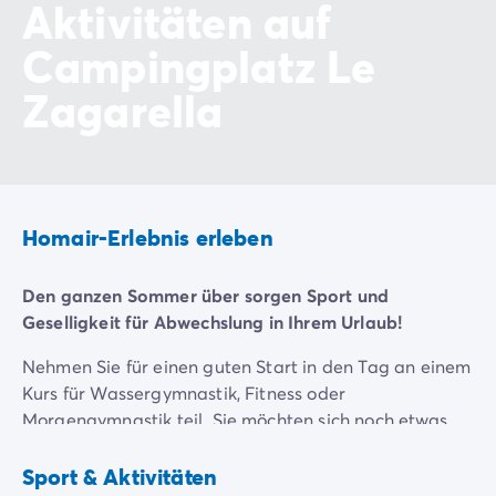
Aktivitäten auf
Campingplatz Le
Zagarella
Homair-Erlebnis erleben
Den ganzen Sommer über sorgen Sport und
Geselligkeit für Abwechslung in Ihrem Urlaub!
Nehmen Sie für einen guten Start in den Tag an einem
Kurs für Wassergymnastik, Fitness oder
Morgengymnastik teil. Sie möchten sich noch etwas
mehr fordern? Besuchen Sie den
Fitnessraum
, um an
Spielplatz
Boules
Ihrem Krafttraining zu feilen. Am Nachmittag können
Sport & Aktivitäten
Inklusive
Inklusive