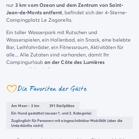
4-Sterne-Campingplätze
nur
3 km vom Ozean und dem Zentrum von Saint-
5-Sterne-Campingplätze
Jean-de-Monts entfernt
, befindet sich der 4-Sterne-
Camping am See
Campingplatz Le Zagarella.
Camping direkt am Meer
Camping für Babys
Ein toller Wasserpark mit Rutschen und
Camping in der Nähe einer legendären Stadt
Wasserspielen, ein Hallenbad, ein Snack, eine belebte
Camping in der Natur
Bar, Leihfahrräder, ein Fitnessraum, Aktivitäten für
Camping mit beheiztem Schwimmbad
alle... Alle Zutaten sind vorhanden, damit Ihr
Camping mit der Familie
Campingurlaub
an der Côte des Lumières
Camping mit Hallenbad
unvergesslich wird!
Camping mit Hund
Während Ihres Aufenthalts in Saint-Jean-de-Monts
Camping mit Kinderclub
Die Favoriten der Gäste
werden Sie die
Schätze entdecken, die den Charme
Camping- und Fahrradurlaub mit der Familie
coeur
der Vendée ausmachen
: unberührte Natur, endlose
Campingplatz mit Wasserpark
feine Sandstrände und authentische Dörfer werden
Campingplätze mit Teenieclub
Am Meer - 3 km
291 Stellplätze
Ihren Aufenthalt auf dem
Campingplatz Le Zagarella
Der ADAC-Klassifikation Campingplatz
Ein Hund gestattet (ausser 1. und 2. Kategorie)
prägen!
Luxus-Camping
Zugänglich für Personen mit eingeschränkter Mobilität (aber die
Unterkünfte nicht)
Umweltbewussten Campingplätze
Wellnesscampingplätze