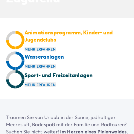
Campingplatz Savoie
Campingplatz Spanien
Campingplatz Kantabrien
Campingplatz Portugal
Animationsprogramm, Kinder- und
Campingplatz Algarve
Jugendclubs
Andere Reiseziele
Campingplatz Deutschland
MEHR ERFAHREN
Campingplatz Bayern
Wasseranlagen
Campingplatz Lindau
MEHR ERFAHREN
Campingplatz Niederlande
Sport- und Freizeitanlagen
Campingplatz Limburg
Campingplatz Schweiz
MEHR ERFAHREN
Campingplatz Österreich
Campingplatz Slowenien
Campingplatz Luxemburg
Urlaubsthemen
Träumen Sie von Urlaub in der Sonne, jodhaltiger
Nach Thema
Meeresluft, Badespaß mit der Familie und Radtouren?
3-Sterne-Campingplatz
Suchen Sie nicht weiter!
Im Herzen eines Pinienwaldes
,