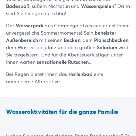
Zahlung in Raten
Badespaß
, süßem Nichtstun und
Wasserspielen
? Dann
Urlaubsvorbereitung
sind Sie hier genau richtig!
Reiserücktrittsversicherung
Der
Wasserpark
des Campingplatzes verspricht Ihnen
unvergessliche Sommermomente! Sein
beheizter
Außenbereich
mit seinen
Becken
, dem
Planschbecken
,
dem Wasserspielplatz und dem großen
Solarium
wird
Sie begeistern. Und für die Abenteuerlustigen unter
Ihnen warten
sensationelle Rutschen
...
Bei Regen bietet Ihnen das
Hallenbad
eine
angenehme Alternative.
Wasseraktivitäten für die ganze Familie
Haben Sie schon den
riesigen Space Bowl
gesehen? Er