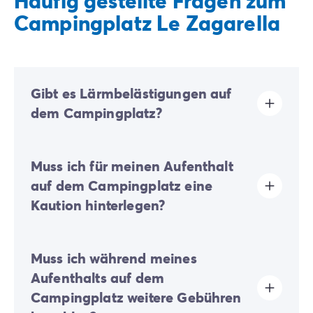
Häufig gestellte Fragen zum
Campingplatz Le Zagarella
Gibt es Lärmbelästigungen auf
dem Campingplatz?
Unser Campingplatz liegt in der Nähe einer belebten
Muss ich für meinen Aufenthalt
Verkehrsader, was Ihre Ausflüge in die Region sehr
einfach macht. Je nach Lage Ihrer Unterkunft kann ein
auf dem Campingplatz eine
leises Verkehrsgeräusch wahrnehmbar sein. Diese
Kaution hinterlegen?
Lage bleibt jedoch ein praktischer Vorteil, um Ihre
verschiedenen Reiseziele schnell zu erreichen.
Ja, eine Kaution wird bei Ihrer Online-Registrierung
Muss ich während meines
oder nach Ihrer Ankunft vor Ort fällig.
Aufenthalts auf dem
Campingplatz weitere Gebühren