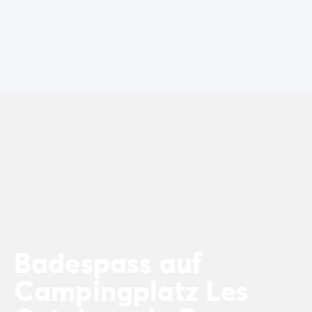
Zahlung in Raten
Urlaubsvorbereitung
Reiserücktrittsversicherung
Badespass auf
Campingplatz Les