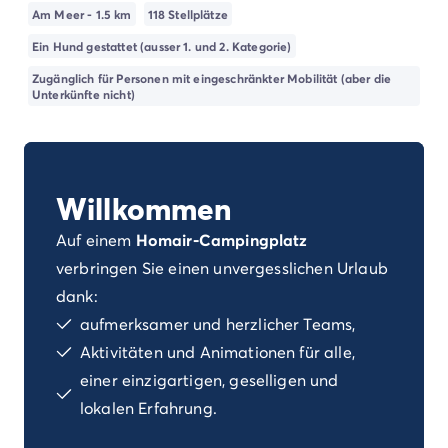
Campingplatz Kvarner
Am Meer - 1.5 km
118 Stellplätze
Campingplatz Frankreich
Ein Hund gestattet (ausser 1. und 2. Kategorie)
Campingplatz Aquitaine
Zugänglich für Personen mit eingeschränkter Mobilität (aber die
Campingplatz Dordogne - Périgord
Unterkünfte nicht)
Campingplatz Gironde
Campingplatz Arcachon
Campingplatz Lacanau
Campingplatz Landes
Willkommen
Campingplatz Hossegor
Campingplatz Bretagne
Auf einem
Homair-Campingplatz
Campingplatz Elsass
verbringen Sie einen unvergesslichen Urlaub
Campingplatz Korsika
dank:
Campingplatz Languedoc Roussillon
Campingplatz Normandie
aufmerksamer und herzlicher Teams,
Campingplatz Pays de la Loire
Aktivitäten und Animationen für alle,
Campingplatz Vendée
einer einzigartigen, geselligen und
Campingplatz Rhône-Alpes
lokalen Erfahrung.
Campingplatz Ardèche
Campingplatz Drôme