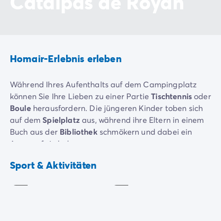
Catalpas de Royan
Homair-Erlebnis erleben
Während Ihres Aufenthalts auf dem Campingplatz
können Sie Ihre Lieben zu einer Partie
Tischtennis
oder
Boule
herausfordern. Die jüngeren Kinder toben sich
auf dem
Spielplatz
aus, während ihre Eltern in einem
Buch aus der
Bibliothek
schmökern und dabei ein
Auge auf sie haben.
Boules
Tischtennis
Am Abend erwarten Sie zahlreiche
Spiele
, dank derer
Sport & Aktivitäten
Inklusive
Inklusive
Sie die gesellige Urlaubsatmosphäre eines
Campingurlaubs genießen können. Gute Laune und
unvergessliche Erinnerungen in Aussicht!