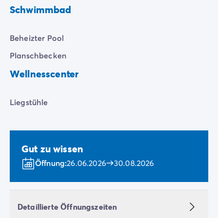
Wassers in einer entspannten Atmosphäre genießen
Schwimmbad
können.
Damit jeder davon profitieren kann, ist der Pool für
Beheizter Pool
Personen mit eingeschränkter Mobilität
zugänglich.
Planschbecken
Wellnesscenter
Liegstühle
Gut zu wissen
Öffnung:
26.06.2026
30.08.2026
Detaillierte Öffnungszeiten