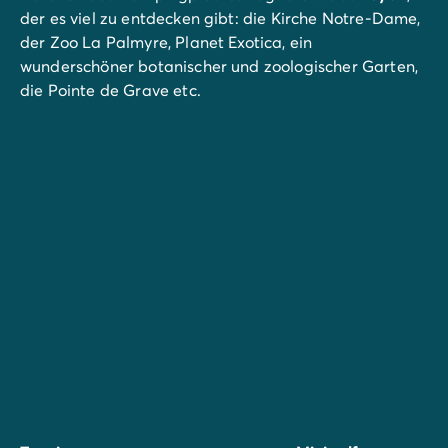
der es viel zu entdecken gibt: die Kirche Notre-Dame,
der Zoo La Palmyre, Planet Exotica, ein
wunderschöner botanischer und zoologischer Garten,
die Pointe de Grave etc.
Wenn Sie ein wenig weiter fahren möchten, können Sie
La Rochelle
besuchen, das viele bemerkenswerte
kulturelle und touristische Sehenswürdigkeiten
beherbergt, wie zum Beispiel seine Stadtmauern oder
sein herrliches Aquarium.