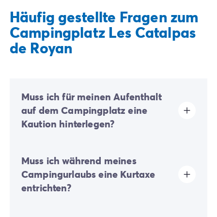
Häufig gestellte Fragen zum
Campingplatz Les Catalpas
de Royan
Muss ich für meinen Aufenthalt
auf dem Campingplatz eine
Kaution hinterlegen?
Ja, eine Kaution wird bei Ihrer Online-Registrierung
Muss ich während meines
oder nach Ihrer Ankunft vor Ort fällig.
Campingurlaubs eine Kurtaxe
entrichten?
Die Kurtaxe wird in fast allen touristischen Orten