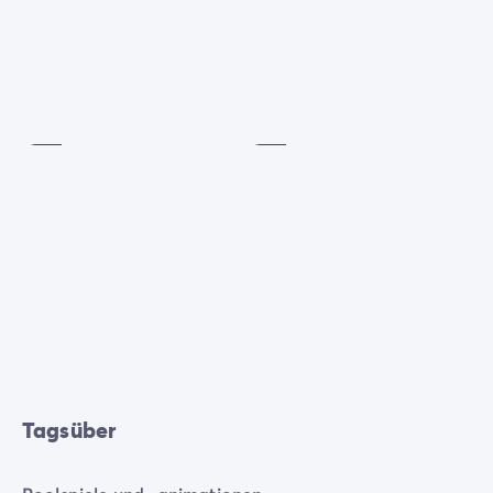
Spielplatz
Morgengymnastik
Inklusive
Inklusive
Tagsüber