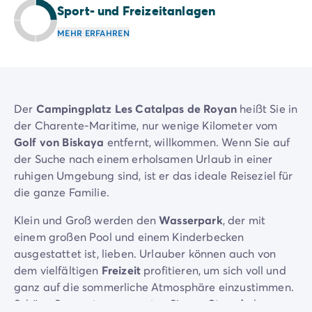
Nach Reiseziel
Sport- und Freizeitanlagen
Campingplatz Adria
MEHR ERFAHREN
Campingplatz Atlantik
Campingplatz Baskenland
Campingplatz Camargue
Campingplatz Côte d'Azur
Campingplatz Dune du Pilat
Der
Campingplatz Les Catalpas de Royan
heißt Sie in
Campingplatz Elba-Insel
der Charente-Maritime, nur wenige Kilometer vom
Campingplatz Ile de Ré
Golf von Biskaya
entfernt, willkommen. Wenn Sie auf
Campingplatz Mittelmeer
der Suche nach einem erholsamen Urlaub in einer
Campingplatz Plitvicer
ruhigen Umgebung sind, ist er das ideale Reiseziel für
Campingplatz Südfrankreichs
die ganze Familie.
Campingplatz Verdonschlucht
Klein und Groß werden den
Wasserpark
, der mit
Angebote & Vorteile
einem großen Pool und einem Kinderbecken
Aktuelle Deals
/de/angebote
ausgestattet ist, lieben. Urlauber können auch von
Vorteile & Tipps
dem vielfältigen
Freizeit
profitieren, um sich voll und
Freunde werben
ganz auf die sommerliche Atmosphäre einzustimmen.
Treueprogramm
Schöne Sonnentage erwarten Sie am
Strand
, der nur
Mega Deals