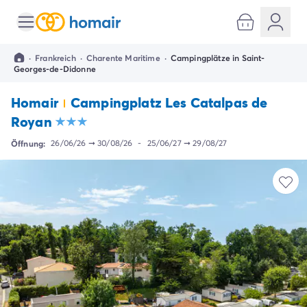
Alle Reiseziele
Campingplatz Italien
·
Frankreich
·
Charente Maritime
·
Campingplätze in Saint-
Campingplatz Abruzzen
Georges-de-Didonne
Campingplatz Apulien
Campingplatz Emilia Romagna
Homair
Campingplatz Les Catalpas de
Campingplatz Rimini
Royan
Campingplatz Latium
Campingplatz Rom
Öffnung:
26/06/26
➞
30/08/26
-
25/06/27
➞
29/08/27
Campingplatz Lombardei
Campingplatz Gardasee
Campingplatz Cisano di Bardolino
Campingplatz Riva del Garda
Campingplatz Lago Maggiore
Campingplatz Marken
Campingplatz Sardinien
Campingplatz Toskana
Campingplatz Florenz