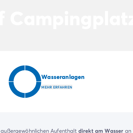
uf Campingplat
de/mobilheime-pem
Wasseranlagen
MEHR ERFAHREN
m außergewöhnlichen Aufenthalt
direkt am Wasser
an