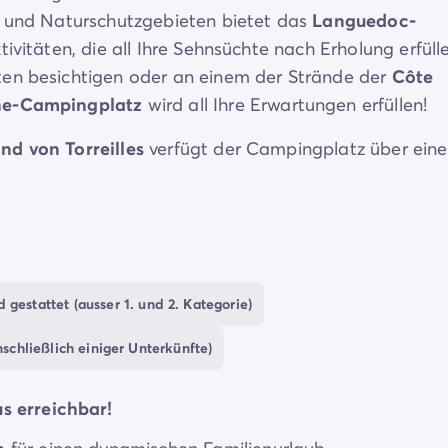
r und Naturschutzgebieten bietet das
Languedoc-
ivitäten, die all Ihre Sehnsüchte nach Erholung erfüll
ten besichtigen oder an einem der Strände der
Côte
ne-Campingplatz
wird all Ihre Erwartungen erfüllen!
nd von Torreilles
verfügt der Campingplatz über ein
s Dunes
4 Wasserrutschen
zum Planschen und rasant
spielerische Kinderbecken
, in denen die Kleinen das
udem an zahlreichen
Aktivitäten
teilnehmen: Tennis,
 gestattet (ausser 1. und 2. Kategorie)
ie Möglichkeit, sich richtig auszupowern. Am Abend
schließlich einiger Unterkünfte)
e die
sommerliche Atmosphäre
in bester Laune
s erreichbar!
an
Gastronomie-Services
und praktischen Einrichtunge