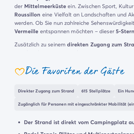
Zahlung in Raten
der
Mittelmeerküste
ein. Zwischen Sport, Kultu
Urlaubsvorbereitung
Roussillon
eine Vielfalt an Landschaften und Akt
Reiserücktrittsversicherung
werden. Ob Sie nun zahlreiche Sehenswürdigkei
Vermeille
entspannen möchten – dieser
5-Ster
Zusätzlich zu seinem
direkten Zugang zum Stra
wunderschönen Aquapark:
Für den Badespaß bietet der Campingplatz Le
Die Favoriten der Gäste
Rutschen, ein Solarium zum Entspannen und
2 
coeur
Wasser entdecken können!
Während Ihres gesamten Urlaubs können Sie z
Direkter Zugang zum Strand
615 Stellplätze
Ein Hund
Minigolf und Boule bieten der ganzen Familie d
Zugänglich für Personen mit eingeschränkter Mobilität (ein
erwacht der Campingplatz zum Leben, damit Si
genießen können.
Der Strand ist direkt vom Campingplatz au
Der Campingplatz bietet eine große Auswahl 