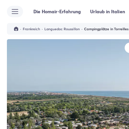
Die Homair-Erfahrung
Urlaub in Italien
Alle Reiseziele
Campingplatz Italien
Campingplatz Abruzzen
·
Frankreich
·
Languedoc Roussillon
·
Campingplätze in Torreilles
Campingplatz Apulien
Campingplatz Emilia Romagna
Campingplatz Rimini
Campingplatz Latium
Campingplatz Rom
Campingplatz Lombardei
Campingplatz Gardasee
Campingplatz Cisano di Bardolino
Campingplatz Riva del Garda
Campingplatz Lago Maggiore
Campingplatz Marken
Campingplatz Sardinien
Campingplatz Toskana
Campingplatz Florenz