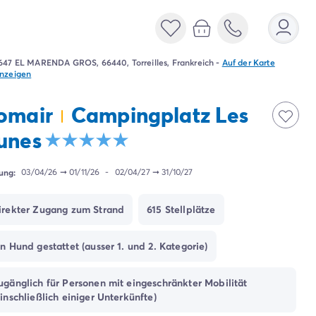
647 EL MARENDA GROS, 66440, Torreilles, Frankreich
-
Auf der Karte
nzeigen
omair
Campingplatz Les
unes
ung:
03/04/26
➞
01/11/26
-
02/04/27
➞
31/10/27
irekter Zugang zum Strand
615 Stellplätze
in Hund gestattet (ausser 1. und 2. Kategorie)
ugänglich für Personen mit eingeschränkter Mobilität
einschließlich einiger Unterkünfte)