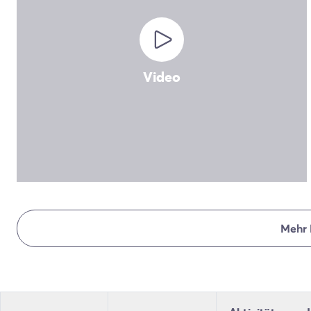
4-Sterne-Campingplätze
5-Sterne-Campingplätze
Camping am See
Camping direkt am Meer
Camping für Babys
Video
Camping in der Nähe einer legendären Stadt
Camping in der Natur
Camping mit beheiztem Schwimmbad
Camping mit der Familie
Camping mit Hallenbad
Camping mit Hund
Camping mit Kinderclub
Camping- und Fahrradurlaub mit der Familie
Campingplatz mit Wasserpark
Mehr 
Campingplätze mit Teenieclub
Der ADAC-Klassifikation Campingplatz
Luxus-Camping
Umweltbewussten Campingplätze
Wellnesscampingplätze