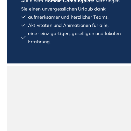
Auf einem
Homair-Campingplatz
verbringen
Campingplatz Kvarner
Sie einen unvergesslichen Urlaub dank:
Campingplatz Frankreich
aufmerksamer und herzlicher Teams,
Campingplatz Aquitaine
Aktivitäten und Animationen für alle,
Campingplatz Dordogne - Périgord
einer einzigartigen, geselligen und lokalen
Campingplatz Gironde
Campingplatz Arcachon
Erfahrung.
Campingplatz Lacanau
Campingplatz Landes
Campingplatz Hossegor
Campingplatz Bretagne
Campingplatz Elsass
Campingplatz Korsika
Campingplatz Languedoc Roussillon
Campingplatz Normandie
Campingplatz Pays de la Loire
Campingplatz Vendée
Campingplatz Rhône-Alpes
Campingplatz Ardèche