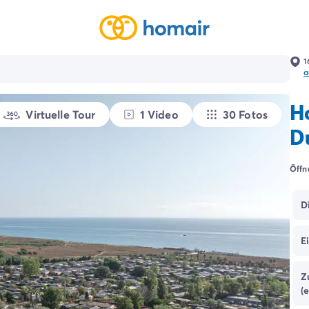
1
a
H
Virtuelle Tour
1 Video
30 Fotos
D
Öffn
D
E
Z
(