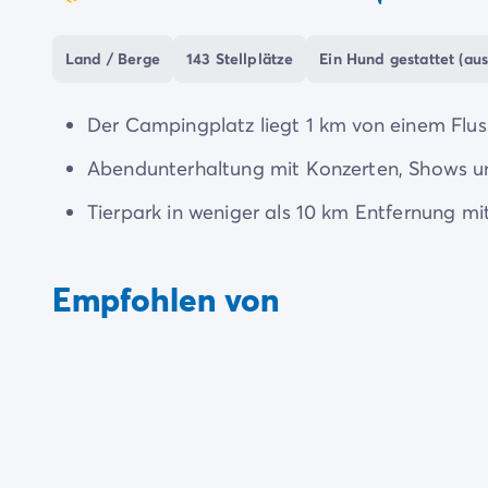
coeur
Zahlung in Raten
Urlaubsvorbereitung
Land / Berge
143 Stellplätze
Ein Hund gestattet (aus
Reiserücktrittsversicherung
Der Campingplatz liegt 1 km von einem Fluss
Abendunterhaltung mit Konzerten, Shows 
Tierpark in weniger als 10 km Entfernung mit
Empfohlen von