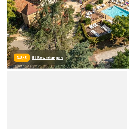
Campingplatz Livorno
Campingplatz Umbrien
Campingplatz Venetien
Campingplatz Caorle
Campingplatz Lazise
Campingplatz Lido di Jesolo
Campingplatz Venedig
Campingplatz Verona
3.8/5
51 Bewertungen
Campingplatz Kroatien
Campingplatz Dalmatien
Campingplatz Cres
Campingplatz Split
Campingplatz Zadar
Campingplatz Istrien
Campingplatz Medulin
Campingplatz Porec
Campingplatz Pula
Campingplatz Rovinj
Campingplatz Umag