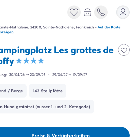
ainte-Nathalène, 24200, Sainte-Nathalène, Frankreich
-
Auf der Karte
nzeigen
ampingplatz Les grottes de
offy
ung:
30/04/26
➞
20/09/26
-
29/04/27
➞
19/09/27
and / Berge
143 Stellplätze
in Hund gestattet (ausser 1. und 2. Kategorie)
Preise & Verfügbarkeiten