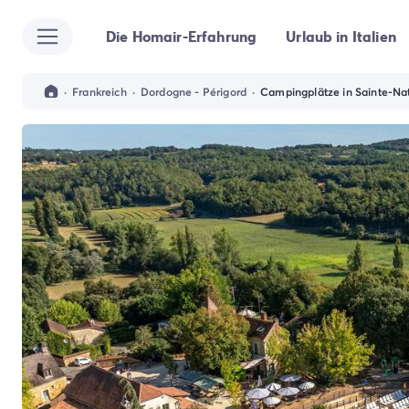
Die Homair-Erfahrung
Urlaub in Italien
Alle Reiseziele
Campingplatz Italien
Campingplatz Abruzzen
·
Frankreich
·
Dordogne - Périgord
·
Campingplätze in Sainte-Na
Campingplatz Apulien
Campingplatz Emilia Romagna
Campingplatz Rimini
Campingplatz Latium
Campingplatz Rom
Campingplatz Lombardei
Campingplatz Gardasee
Campingplatz Cisano di Bardolino
Campingplatz Riva del Garda
Campingplatz Lago Maggiore
Campingplatz Marken
Campingplatz Sardinien
Campingplatz Toskana
Campingplatz Florenz