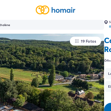
S
thalène
a
C
19 Fotos
R
Öffn
L
E