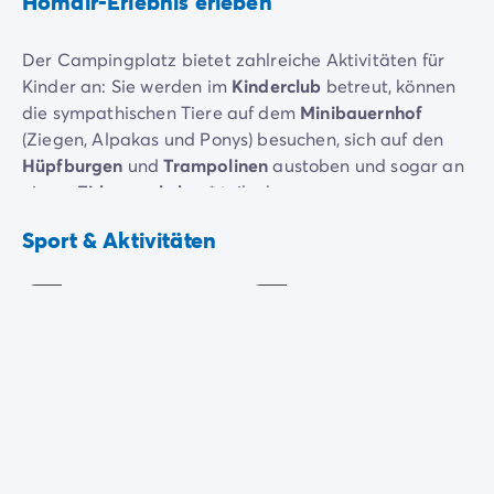
Homair-Erlebnis erleben
Der Campingplatz bietet zahlreiche Aktivitäten für
Kinder an: Sie werden im
Kinderclub
betreut, können
die sympathischen Tiere auf dem
Minibauernhof
(Ziegen, Alpakas und Ponys) besuchen, sich auf den
Hüpfburgen
und
Trampolinen
austoben und sogar an
einem
Zirkusworkshop*
teilnehmen.
Spielplatz
Hüpfburg
Die ganze Familie kann sich auch beim Minigolf oder
Sport & Aktivitäten
Inklusive
Inklusive
Tischtennis herausfordern. Es gibt auch ein
Spielzimmer mit Tischfußball, Billard, Flipper,
Basketball und Motorradspielen.
Die Aktivsten können den Sportparcours des
Campingplatzes nutzen und den Fitnessraum in
Anspruch nehmen, um auch im Urlaub in Form zu
bleiben! Du findest auch einen
Multisportplatz
.
Trampolin
Minigolf
Themenabende, Quiz, Lotto und andere
Inklusive
Inklusive