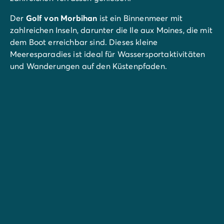
Der
Golf von Morbihan
ist ein Binnenmeer mit
zahlreichen Inseln, darunter die Ile aux Moines, die mit
dem Boot erreichbar sind. Dieses kleine
Meeresparadies ist ideal für Wassersportaktivitäten
und Wanderungen auf den Küstenpfaden.
Die berühmte prähistorische Stätte von
Carnac
mit
ihren beeindruckenden Menhiren und die charmante
Stadt
Auray
sind ein Muss für jeden Besucher.
Nur 30 Minuten vom Campingplatz entfernt können
Sie im
Freizeitpark Kingoland
einen lustigen Tag mit
der ganzen Familie verbringen.
Naturliebhaber werden auch die
Salzgärten von
Guérande
, die feinen Sandstrände der Insel Houat
oder die Naturschutzgebiete entlang des Golfs lieben.
Die Region Vannes und der Golf von Morbihan sind ein