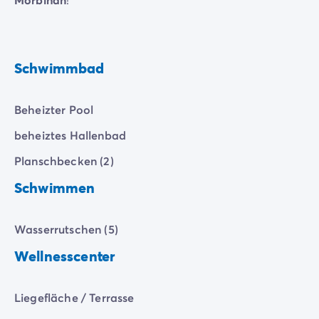
Zahlung in Raten
Urlaubsvorbereitung
Reiserücktrittsversicherung
Schwimmbad
Beheizter Pool
beheiztes Hallenbad
Planschbecken (2)
Schwimmen
Wasserrutschen (5)
Wellnesscenter
Liegefläche / Terrasse