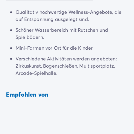
4-Sterne-Campingplätze
5-Sterne-Campingplätze
Qualitativ hochwertige Wellness-Angebote, die
Camping am See
auf Entspannung ausgelegt sind.
Camping direkt am Meer
Camping für Babys
Schöner Wasserbereich mit Rutschen und
Camping in der Nähe einer legendären Stadt
Spielbädern.
Camping in der Natur
Mini-Farmen vor Ort für die Kinder.
Camping mit beheiztem Schwimmbad
Camping mit der Familie
Verschiedene Aktivitäten werden angeboten:
Camping mit Hallenbad
Zirkuskunst, Bogenschießen, Multisportplatz,
Camping mit Hund
Arcade-Spielhalle.
Camping mit Kinderclub
Camping- und Fahrradurlaub mit der Familie
Empfohlen von
Campingplatz mit Wasserpark
Campingplätze mit Teenieclub
Der ADAC-Klassifikation Campingplatz
Luxus-Camping
Umweltbewussten Campingplätze
Wellnesscampingplätze