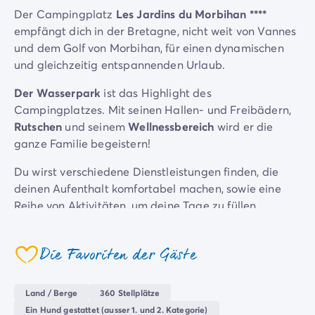
Campingplatz Savoie
Der Campingplatz
Les Jardins du Morbihan ****
Campingplatz Spanien
empfängt dich in der Bretagne, nicht weit von Vannes
Campingplatz Kantabrien
und dem Golf von Morbihan, für einen dynamischen
Campingplatz Portugal
und gleichzeitig entspannenden Urlaub.
Campingplatz Algarve
Der Wasserpark
ist das Highlight des
Andere Reiseziele
Campingplatzes. Mit seinen Hallen- und Freibädern,
Campingplatz Deutschland
Rutschen
und seinem
Wellnessbereich
wird er die
Campingplatz Bayern
ganze Familie begeistern!
Campingplatz Lindau
Campingplatz Niederlande
Du wirst verschiedene Dienstleistungen finden, die
Campingplatz Limburg
deinen Aufenthalt komfortabel machen, sowie eine
Campingplatz Schweiz
Reihe von Aktivitäten, um deine Tage zu füllen.
Campingplatz Österreich
Campingplatz Slowenien
Die Region Vannes und der Golf von Morbihan bieten
Campingplatz Luxemburg
dir einen idyllischen Rahmen zwischen
Die Favoriten der Gäste
coeur
Urlaubsthemen
Meereslandschaften, die mit Inseln übersät sind, und
Nach Thema
malerischen Dörfern für einen unvergesslichen Urlaub.
Land / Berge
360 Stellplätze
3-Sterne-Campingplatz
Ein Hund gestattet (ausser 1. und 2. Kategorie)