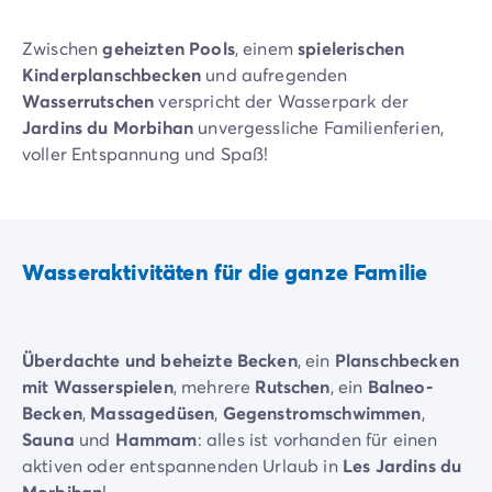
Neue Campingplätze 2026
Unsere Unterkünfte
Zwischen
geheizten Pools
, einem
spielerischen
Unsere Mobilheime
/de/14-mobilheimmodelle
Kinderplanschbecken
und aufregenden
Ultimate-Mobilheime
/de/die-ultimate-kategorie
Wasserrutschen
verspricht der Wasserpark der
Premium-Mobilheime
/de/camping-premium-mobilheim
Jardins du Morbihan
unvergessliche Familienferien,
Weitere Unterkünfte
/de/spezialunterkuenfte
voller Entspannung und Spaß!
Stellplätze
/de/camping-stellplatze
Mobilheime für Großfamilien
/de/mobilheime-familie
Mobilheime für Personen mit eingeschränkter Mobilität
/
Mietobjekte By Roan
/de/vermietung-by-roan
Wasseraktivitäten für die ganze Familie
Willkommen bei homair
Erleben Sie die Erfahrung
Das homair-Erlebnis
Überdachte und beheizte Becken
, ein
Planschbecken
Service & praktische Infos
mit Wasserspielen
, mehrere
Rutschen
, ein
Balneo-
Services & Ausstattung
Becken
,
Massagedüsen
,
Gegenstromschwimmen
,
Unsere Catering-Pakete
Sauna
und
Hammam
: alles ist vorhanden für einen
Experten-Beratung
aktiven oder entspannenden Urlaub in
Les Jardins du
Alle Zahlungsmethoden
Morbihan
!