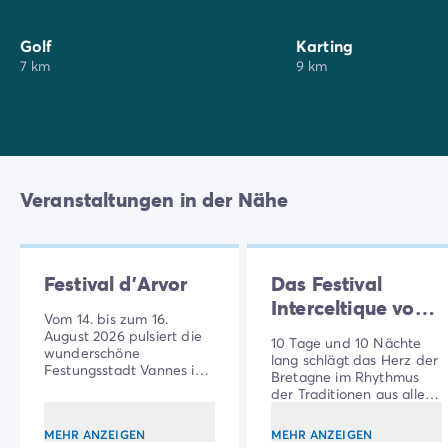
Muss für Reisende auf der Suche nach Authentizität
und Abwechslung.
Golf
Karting
7 km
9 km
Veranstaltungen in der Nähe
Festival d’Arvor
Das Festival
Interceltique von
Vom 14. bis zum 16.
Lorient
August 2026 pulsiert die
10 Tage und 10 Nächte
wunderschöne
lang schlägt das Herz der
Festungsstadt Vannes im
Bretagne im Rhythmus
Rhythmus des
der Traditionen aus allen
unumgänglichen Festivals
Ecken der keltischen Welt
„d’Arvor“.
(Schottland, Irland, Wales,
MEHR ANZEIGEN
MEHR ANZEIGEN
Galicien ...).