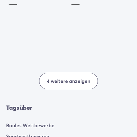
Überraschungen werden von den Teams des
Campingplatzes organisiert, um deine
Sommerabende zu erhellen.
4 weitere anzeigen
Tagsüber
Boules Wettbewerbe
Sportwettbewerbe