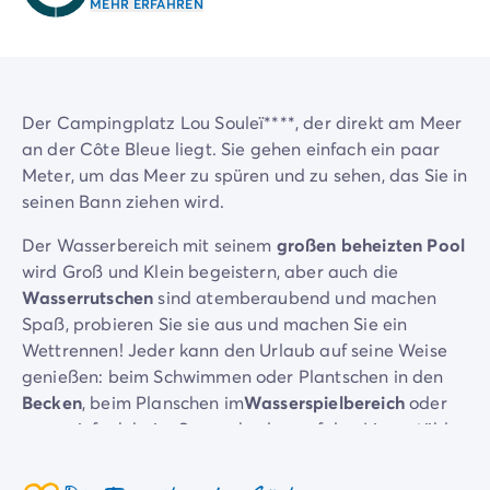
MEHR ERFAHREN
Nach Reiseziel
Campingplatz Adria
Campingplatz Atlantik
Campingplatz Baskenland
Campingplatz Camargue
Der Campingplatz Lou Souleï****, der direkt am Meer
Campingplatz Côte d'Azur
an der Côte Bleue liegt. Sie gehen einfach ein paar
Campingplatz Dune du Pilat
Meter, um das Meer zu spüren und zu sehen, das Sie in
Campingplatz Elba-Insel
seinen Bann ziehen wird.
Campingplatz Ile de Ré
Der Wasserbereich mit seinem
großen beheizten Pool
Campingplatz Mittelmeer
wird Groß und Klein begeistern, aber auch die
Campingplatz Plitvicer
Wasserrutschen
sind atemberaubend und machen
Campingplatz Südfrankreichs
Spaß, probieren Sie sie aus und machen Sie ein
Campingplatz Verdonschlucht
Wettrennen! Jeder kann den Urlaub auf seine Weise
Angebote & Vorteile
genießen: beim Schwimmen oder Plantschen in den
Aktuelle Deals
/de/angebote
Becken
, beim Planschen im
Wasserspielbereich
oder
Vorteile & Tipps
ganz einfach beim Sonnenbaden auf den Liegestühlen
Freunde werben
oder auf der großen
Sonnenterrasse
. Lachen und
Treueprogramm
glückliche Begegnungen in Sicht, Ruhe und
Mega Deals