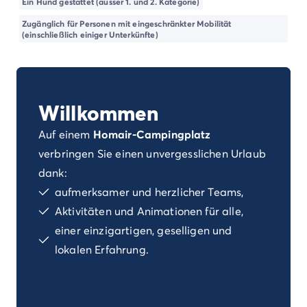
Ein Hund gestattet (ausser 1. und 2. Kategorie)
Campingplatz Kvarner
Campingplatz Frankreich
Zugänglich für Personen mit eingeschränkter Mobilität
(einschließlich einiger Unterkünfte)
Campingplatz Aquitaine
Campingplatz Dordogne - Périgord
Campingplatz Gironde
Campingplatz Arcachon
Campingplatz Lacanau
Willkommen
Campingplatz Landes
Auf einem
Homair-Campingplatz
Campingplatz Hossegor
verbringen Sie einen unvergesslichen Urlaub
Campingplatz Bretagne
Campingplatz Elsass
dank:
Campingplatz Korsika
aufmerksamer und herzlicher Teams,
Campingplatz Languedoc Roussillon
Aktivitäten und Animationen für alle,
Campingplatz Normandie
einer einzigartigen, geselligen und
Campingplatz Pays de la Loire
lokalen Erfahrung.
Campingplatz Vendée
Campingplatz Rhône-Alpes
Campingplatz Ardèche
Campingplatz Drôme