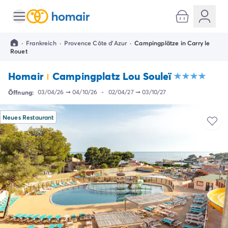
Alle Reiseziele
Campingplatz Italien
·
Frankreich
·
Provence Côte d'Azur
·
Campingplätze in Carry le
Campingplatz Abruzzen
Rouet
Campingplatz Apulien
Campingplatz Emilia Romagna
Homair
Campingplatz Lou Souleï
Campingplatz Rimini
Öffnung:
03/04/26
➞
04/10/26
-
02/04/27
➞
03/10/27
Campingplatz Latium
Campingplatz Rom
Neues Restaurant
Campingplatz Lombardei
Campingplatz Gardasee
Campingplatz Cisano di Bardolino
Campingplatz Riva del Garda
Campingplatz Lago Maggiore
Campingplatz Marken
Campingplatz Sardinien
Campingplatz Toskana
Campingplatz Florenz