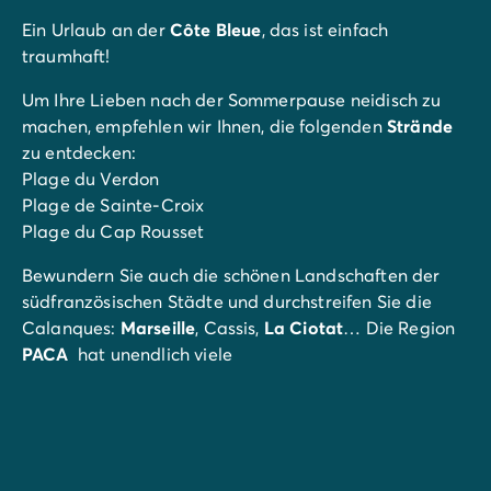
Ein Urlaub an der
Côte Bleue
, das ist einfach
traumhaft!
Um Ihre Lieben nach der Sommerpause neidisch zu
machen, empfehlen wir Ihnen, die folgenden
Strände
zu entdecken:
Plage du Verdon
Plage de Sainte-Croix
Plage du Cap Rousset
Bewundern Sie auch die schönen Landschaften der
südfranzösischen Städte und durchstreifen Sie die
Calanques:
Marseille
, Cassis,
La Ciotat
… Die Region
PACA
hat unendlich viele
Seheswürdigkeiten… Spaziergänge, Wanderungen,
Bootstouren - alles ist möglich! Nicht zu vergessen die
Parkattraktionen, die auch die Kleinsten begeistern
werden!