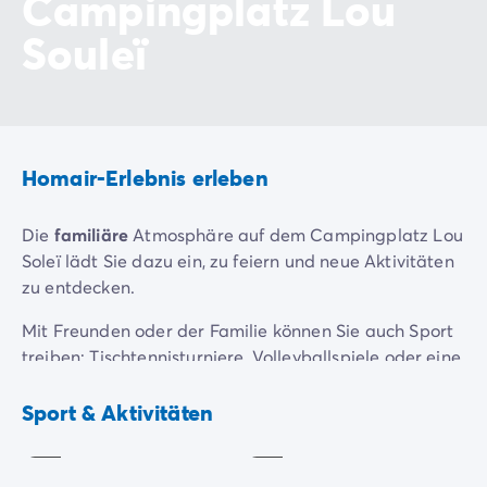
Campingplatz Lou
Souleï
Homair-Erlebnis erleben
Die
familiäre
Atmosphäre auf dem Campingplatz Lou
Soleï lädt Sie dazu ein, zu feiern und neue Aktivitäten
zu entdecken.
Mit Freunden oder der Familie können Sie auch Sport
treiben: Tischtennisturniere, Volleyballspiele oder eine
Partie des berühmten Boulespiels!
Volleyball
Boules
Sport & Aktivitäten
In der Hochsaison reißen Sie die Animateure des
Inklusive
Inklusive
Campingplatzes mit guter Laune zu Top-Aktivitäten
mit:
Wassergymnastik
-Kurse, Gruppenkurse, Spiele im