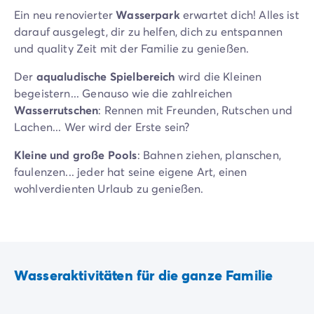
Ein neu renovierter
Wasserpark
erwartet dich! Alles ist
darauf ausgelegt, dir zu helfen, dich zu entspannen
und quality Zeit mit der Familie zu genießen.
Der
aqualudische Spielbereich
wird die Kleinen
begeistern... Genauso wie die zahlreichen
Wasserrutschen
: Rennen mit Freunden, Rutschen und
Lachen... Wer wird der Erste sein?
Kleine und große Pools
: Bahnen ziehen, planschen,
faulenzen... jeder hat seine eigene Art, einen
wohlverdienten Urlaub zu genießen.
Und um die sonnige Südküste Frankreichs zu
genießen, ein
großer Solarium
mit
Sonnenliegen
und
Sonnenschirmen! Lesen, bräunen, entspannen... Nimm
dir Zeit für dich!
Wasseraktivitäten für die ganze Familie