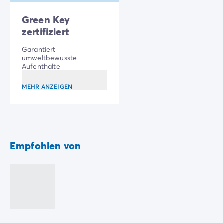
Zahlung in Raten
Redonne, Marseille oder auch Aix-en-Provence
Urlaubsvorbereitung
entdecken...
Green Key
Reiserücktrittsversicherung
zertifiziert
Garantiert
umweltbewusste
Aufenthalte
MEHR ANZEIGEN
Empfohlen von