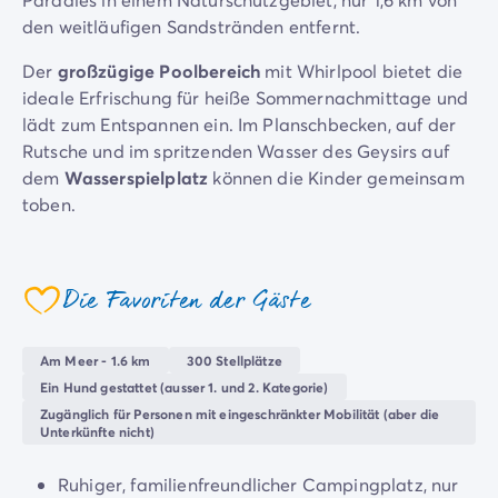
4-Sterne-Campingplätze
den weitläufigen Sandstränden entfernt.
5-Sterne-Campingplätze
Camping am See
Der
großzügige Poolbereich
mit Whirlpool bietet die
Camping direkt am Meer
ideale Erfrischung für heiße Sommernachmittage und
Camping für Babys
lädt zum Entspannen ein. Im Planschbecken, auf der
Camping in der Nähe einer legendären Stadt
Rutsche und im spritzenden Wasser des Geysirs auf
Camping in der Natur
dem
Wasserspielplatz
können die Kinder gemeinsam
Camping mit beheiztem Schwimmbad
toben.
Camping mit der Familie
Camping mit Hallenbad
Zwischen Aktivität und Vergnügen! Genießen Sie
Camping mit Hund
gemeinsame Zeit mit Ihren Lieben bei einer Runde
Die Favoriten der Gäste
Camping mit Kinderclub
Boule oder auf dem Mehrzweck-Sportplatz. Am
coeur
Camping- und Fahrradurlaub mit der Familie
Abend versammeln sich alle bei den
Shows
im
Campingplatz mit Wasserpark
Mondschein.
Am Meer - 1.6 km
300 Stellplätze
Campingplätze mit Teenieclub
Ein Hund gestattet (ausser 1. und 2. Kategorie)
Die
Umgebung
hält unzählige Entdeckungen für
Der ADAC-Klassifikation Campingplatz
Zugänglich für Personen mit eingeschränkter Mobilität (aber die
neugierige Besucher bereit. Spüren Sie den frischen
Luxus-Camping
Unterkünfte nicht)
Wind bei einer Radtour, beobachten Sie die
Umweltbewussten Campingplätze
Meeresbewohner beim Tauchen, fühlen Sie den
Wellnesscampingplätze
Ruhiger, familienfreundlicher Campingplatz, nur