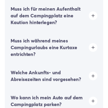
Muss ich für meinen Aufenthalt
auf dem Campingplatz eine
Kaution hinterlegen?
Ja, eine Kaution wird bei Ihrer Online-Registrierung
Muss ich während meines
oder nach Ihrer Ankunft vor Ort fällig.
Campingurlaubs eine Kurtaxe
entrichten?
Die Kurtaxe wird in fast allen touristischen Orten
Welche Ankunfts- und
erhoben. Sie müssen diese daher bei Ihrer Online-
Anmeldung oder vor Ort entrichten.
Abreisezeiten sind vorgesehen?
Die Anreise erfolgt zwischen 16:00 und 19:00 Uhr. Die
Wo kann ich mein Auto auf dem
Abreise erfolgt zwischen 08:00 und 10:00 Uhr. Bei
Ihrer Ankunft wenden Sie sich bitte direkt an die
Campingplatz parken?
Rezeption des Campingplatzes.