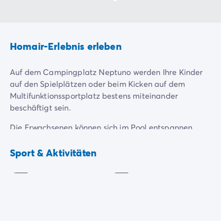
Homair-Erlebnis erleben
Auf dem Campingplatz Neptuno werden Ihre Kinder
auf den Spielplätzen oder beim Kicken auf dem
Multifunktionssportplatz bestens miteinander
beschäftigt sein.
Die Erwachsenen können sich im Pool entspannen
oder sich bei einer Partie Boule und Tischtennis
Padel
Basketball
tennis
messen.
Sport & Aktivitäten
Inklusive
Inklusive