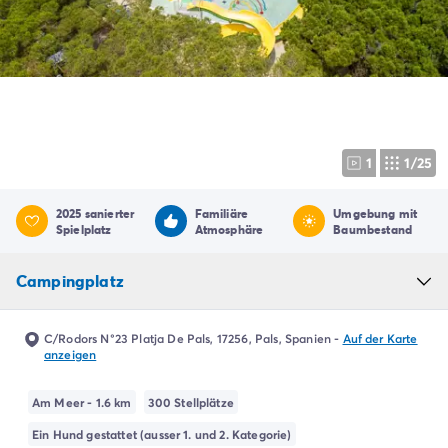
Campingplatz Livorno
Campingplatz Umbrien
Campingplatz Venetien
Campingplatz Caorle
Campingplatz Lazise
Campingplatz Lido di Jesolo
Campingplatz Venedig
1
1/25
Campingplatz Verona
Campingplatz Kroatien
2025 sanierter
Familiäre
Umgebung mit
Campingplatz Dalmatien
Spielplatz
Atmosphäre
Baumbestand
Campingplatz Cres
Campingplatz Split
Campingplatz
Campingplatz Zadar
Campingplatz Istrien
Campingplatz Medulin
C/Rodors N°23 Platja De Pals, 17256, Pals, Spanien
-
Auf der Karte
anzeigen
Campingplatz Porec
Campingplatz Pula
Am Meer - 1.6 km
300 Stellplätze
Campingplatz Rovinj
Campingplatz Umag
Ein Hund gestattet (ausser 1. und 2. Kategorie)