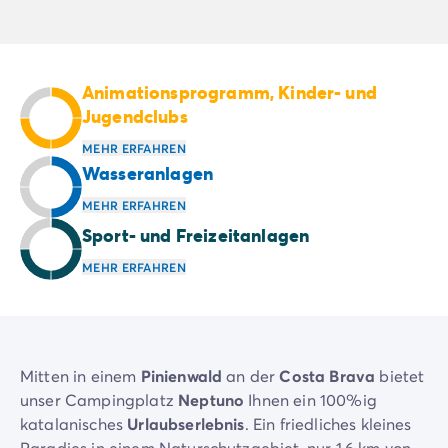
Campingplatz Savoie
Campingplatz Spanien
Campingplatz Kantabrien
Campingplatz Portugal
Animationsprogramm, Kinder- und
Campingplatz Algarve
Jugendclubs
Andere Reiseziele
MEHR ERFAHREN
Campingplatz Deutschland
Wasseranlagen
Campingplatz Bayern
MEHR ERFAHREN
Campingplatz Lindau
Sport- und Freizeitanlagen
Campingplatz Niederlande
Campingplatz Limburg
MEHR ERFAHREN
Campingplatz Schweiz
Campingplatz Österreich
Campingplatz Slowenien
Campingplatz Luxemburg
Mitten in einem
Pinienwald
an der
Costa Brava
bietet
Urlaubsthemen
unser Campingplatz
Neptuno
Ihnen ein
100%ig
Nach Thema
katalanisches
Urlaubserlebnis
. Ein friedliches kleines
3-Sterne-Campingplatz
Paradies in einem Naturschutzgebiet, nur 1,6 km von