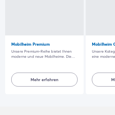
Mobilheim Premium
Mobilheim 
Unsere Premium-Reihe bietet Ihnen
Unsere Katego
moderne und neue Mobilheime. Die
eine moderne
große, schattige Terrasse in einer
Unterkunft, i
besonders schönen Natur sowie die
Bereich hat. 
Qualität der Innenausstattung werden
Unterkünfte b
Ihren Urlaub noch angenehmer
Natürlichkeit,
Mehr erfahren
M
machen.
für einen gel