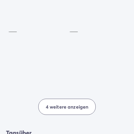
Spielplatz
Boules
Inklusive
Inklusive
4 weitere anzeigen
Tagsüber