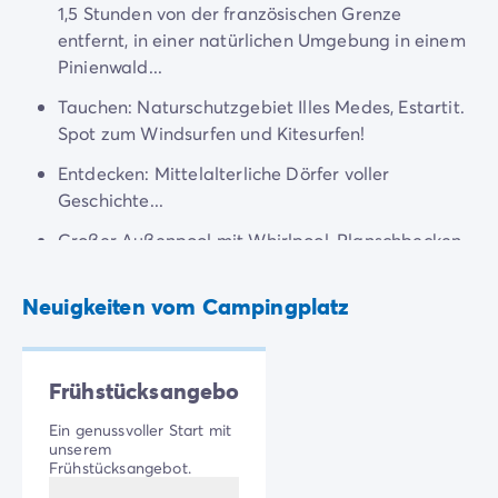
Nervenkitzel beim Kitesurfen und genießen Sie das
Nach Reiseziel
1,5 Stunden von der französischen Grenze
sanfte Meeresrauschen, während Sie am Strand
Campingplatz Adria
entfernt, in einer natürlichen Umgebung in einem
dieses Badeortes liegen.
Campingplatz Atlantik
Pinienwald...
Campingplatz Baskenland
Tauchen: Naturschutzgebiet Illes Medes, Estartit.
Campingplatz Camargue
Spot zum Windsurfen und Kitesurfen!
Campingplatz Côte d'Azur
Campingplatz Dune du Pilat
Entdecken: Mittelalterliche Dörfer voller
Campingplatz Elba-Insel
Geschichte...
Campingplatz Ile de Ré
Großer Außenpool mit Whirlpool, Planschbecken,
Campingplatz Mittelmeer
großer Sonnenterrasse und Wasserrutsche
Campingplatz Plitvicer
Neuigkeiten vom Campingplatz
Campingplatz Südfrankreichs
Campingplatz Verdonschlucht
Angebote & Vorteile
Aktuelle Deals
/de/angebote
Frühstücksangebot
Vorteile & Tipps
Ein genussvoller Start mit
Freunde werben
unserem
Treueprogramm
Frühstücksangebot.
Mega Deals