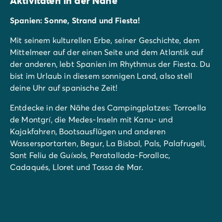
Aktivitäten in der Nähe
Spanien: Sonne, Strand und Fiesta!
Mit seinem kulturellen Erbe, seiner Geschichte, dem
Mittelmeer auf der einen Seite und dem Atlantik auf
der anderen, lebt Spanien im Rhythmus der Fiesta. Du
bist im Urlaub in diesem sonnigen Land, also stell
deine Uhr auf spanische Zeit!
Entdecke in der Nähe des Campingplatzes: Torroella
de Montgrí, die Medes-Inseln mit Kanu- und
Kajakfahren, Bootsausflügen und anderen
Wassersportarten, Begur, La Bisbal, Pals, Palafrugell,
Sant Feliu de Guíxols, Peratallada-Forallac,
Cadaqués, Lloret und Tossa de Mar.
Entdeckt auch das Museum für
Unterwasserarchäologie, den Aussichtspunkt Josep
Pla, die Plaza Mayor, die Gräber der Calle Mayor, die