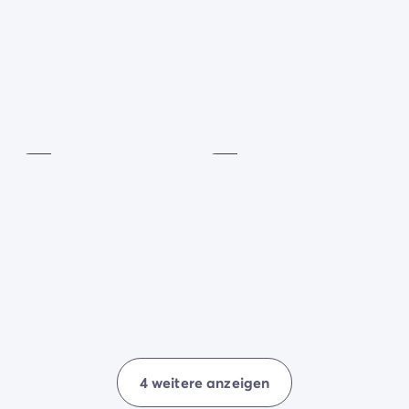
Zahlung in Raten
Urlaubsvorbereitung
Reiserücktrittsversicherung
Mehrzweck-
Volleyball
Sportplatz
Inklusive
Inklusive
4 weitere anzeigen