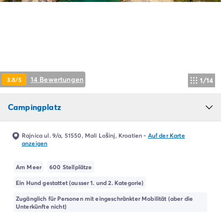
Campingplatz Livorno
Campingplatz Umbrien
Campingplatz Venetien
Campingplatz Caorle
Campingplatz Lazise
Campingplatz Lido di Jesolo
Campingplatz Venedig
14 Bewertungen
3.8/5
1/14
Campingplatz Verona
Campingplatz Kroatien
Campingplatz
Campingplatz Dalmatien
Campingplatz Cres
Campingplatz Split
Rajnica ul. 9/a, 51550, Mali Lošinj, Kroatien
-
Auf der Karte
Campingplatz Zadar
anzeigen
Campingplatz Istrien
Campingplatz Medulin
Am Meer
600 Stellplätze
Campingplatz Porec
Ein Hund gestattet (ausser 1. und 2. Kategorie)
Campingplatz Pula
Zugänglich für Personen mit eingeschränkter Mobilität (aber die
Campingplatz Rovinj
Unterkünfte nicht)
Campingplatz Umag