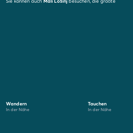
Sie können auch
Mali Lošinj
besuchen, die größte
Stadt der Insel, die Geschäfte und Restaurants zu
bieten hat. Die Häuser der Marineoffiziere erzählen
von ihrer engen Verbindung zum Meer.
Wandern
Tauchen
In der Nähe
In der Nähe