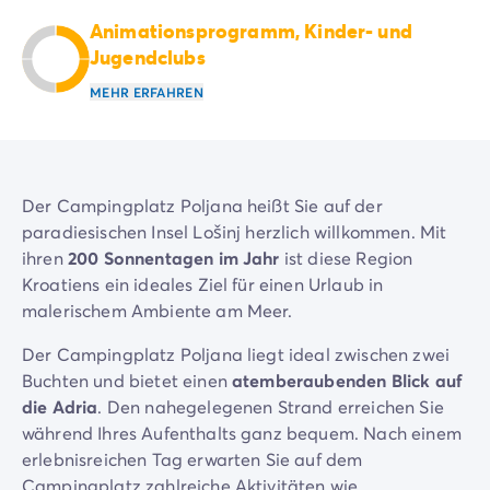
Campingplatz Savoie
Animationsprogramm, Kinder- und
Campingplatz Spanien
Jugendclubs
Campingplatz Kantabrien
MEHR ERFAHREN
Campingplatz Portugal
Campingplatz Algarve
Andere Reiseziele
Campingplatz Deutschland
Campingplatz Bayern
Der Campingplatz Poljana heißt Sie auf der
Campingplatz Lindau
paradiesischen Insel Lošinj herzlich willkommen. Mit
Campingplatz Niederlande
ihren
200 Sonnentagen im Jahr
ist diese Region
Campingplatz Limburg
Kroatiens ein ideales Ziel für einen Urlaub in
Campingplatz Schweiz
malerischem Ambiente am Meer.
Campingplatz Österreich
Der Campingplatz Poljana liegt ideal zwischen zwei
Campingplatz Slowenien
Buchten und bietet einen
atemberaubenden Blick auf
Campingplatz Luxemburg
die Adria
. Den nahegelegenen Strand erreichen Sie
Urlaubsthemen
während Ihres Aufenthalts ganz bequem. Nach einem
Nach Thema
erlebnisreichen Tag erwarten Sie auf dem
3-Sterne-Campingplatz
Campingplatz zahlreiche Aktivitäten wie