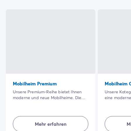
Mobilheim Premium
Mobilheim 
Unsere Premium-Reihe bietet Ihnen
Unsere Katego
moderne und neue Mobilheime. Die
eine moderne
große, schattige Terrasse in einer
Unterkunft, i
besonders schönen Natur sowie die
Bereich hat. 
Qualität der Innenausstattung werden
Unterkünfte b
Ihren Urlaub noch angenehmer
Natürlichkeit,
Mehr erfahren
M
machen.
für einen gel