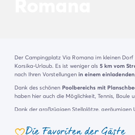
Romana
Mega Deals
Neue Campingplätze 2026
Unsere Unterkünfte
Unsere Mobilheime
/de/14-mobilheimmodelle
Ultimate-Mobilheime
/de/die-ultimate-kategorie
Premium-Mobilheime
/de/camping-premium-mobilheim
Weitere Unterkünfte
/de/spezialunterkuenfte
Stellplätze
/de/camping-stellplatze
Der Campingplatz Via Romana im kleinen Dorf C
Mobilheime für Großfamilien
/de/mobilheime-familie
Korsika-Urlaub. Es ist weniger als
5 km vom Str
Mobilheime für Personen mit eingeschränkter Mobilität
/
Mietobjekte By Roan
/de/vermietung-by-roan
nach Ihren Vorstellungen
in einem einladenden
Willkommen bei homair
Dank des schönen
Poolbereichs mit Planschb
Erleben Sie die Erfahrung
Das homair-Erlebnis
haben hier auch die Möglichkeit, Tennis, Boule u
Service & praktische Infos
Dank der großzügigen Stellplätze, geräumige
Services & Ausstattung
Unsere Catering-Pakete
Sie sich auf einen durch und durch erholsamen U
Experten-Beratung
und Entspannung inmitten herrlicher Natur
.
Die Favoriten der Gäste
Alle Zahlungsmethoden