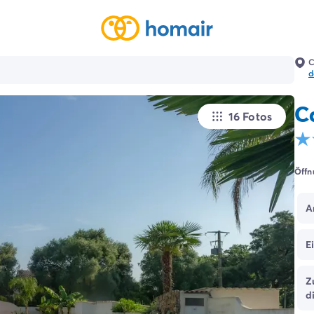
C
d
C
16 Fotos
Öffn
A
E
Z
d