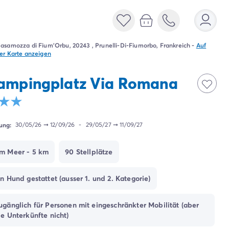
asamozza di Fium'Orbu, 20243 , Prunelli-Di-Fiumorbo, Frankreich
-
Auf
er Karte anzeigen
ampingplatz Via Romana
ung:
30/05/26
➞
12/09/26
-
29/05/27
➞
11/09/27
m Meer - 5 km
90 Stellplätze
in Hund gestattet (ausser 1. und 2. Kategorie)
ugänglich für Personen mit eingeschränkter Mobilität (aber
ie Unterkünfte nicht)