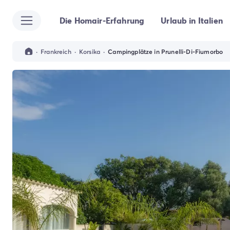
Die Homair-Erfahrung
Urlaub in Italien
Alle Reiseziele
Campingplatz Italien
Campingplatz Abruzzen
·
Frankreich
·
Korsika
·
Campingplätze in Prunelli-Di-Fiumorbo
Campingplatz Apulien
Campingplatz Emilia Romagna
Campingplatz Rimini
Campingplatz Latium
Campingplatz Rom
Campingplatz Lombardei
Campingplatz Gardasee
Campingplatz Cisano di Bardolino
Campingplatz Riva del Garda
Campingplatz Lago Maggiore
Campingplatz Marken
Campingplatz Sardinien
Campingplatz Toskana
Campingplatz Florenz