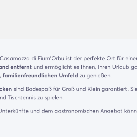
asamozza di Fium'Orbu ist der perfekte Ort für eine
and entfernt
und ermöglicht es Ihnen, Ihren Urlaub g
de/mobilheime-pem
, familienfreundlichen Umfeld
zu genießen.
ecken
sind Badespaß für Groß und Klein garantiert. Si
nd Tischtennis zu spielen.
n Unterkünfte und dem gastronomischen Angebot kön
rlaub freuen. Bei uns finden
Sie und Ihre Familie Ru