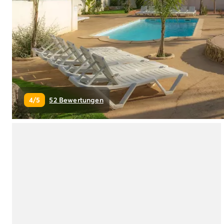
Campingplatz Livorno
Campingplatz Umbrien
Campingplatz Venetien
Campingplatz Caorle
Campingplatz Lazise
Campingplatz Lido di Jesolo
Campingplatz Venedig
Campingplatz Verona
4/5
52 Bewertungen
Campingplatz Kroatien
Campingplatz Dalmatien
Campingplatz Cres
Campingplatz Split
Campingplatz Zadar
Campingplatz Istrien
Campingplatz Medulin
Campingplatz Porec
Campingplatz Pula
Campingplatz Rovinj
Campingplatz Umag