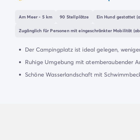
coeur
Zahlung in Raten
Urlaubsvorbereitung
Am Meer - 5 km
90 Stellplätze
Ein Hund gestattet (a
Reiserücktrittsversicherung
Zugänglich für Personen mit eingeschränkter Mobilität (ab
Der Campingplatz ist ideal gelegen, weniger
Ruhige Umgebung mit atemberaubender Auss
Schöne Wasserlandschaft mit Schwimmbec