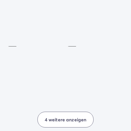
Tischtennis
Spielplatz
Inklusive
Inklusive
4 weitere anzeigen