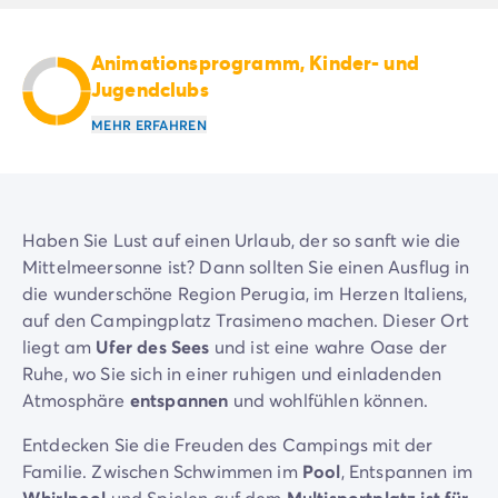
Campingplatz Savoie
Campingplatz Spanien
Animationsprogramm, Kinder- und
Campingplatz Kantabrien
Jugendclubs
Campingplatz Portugal
Campingplatz Algarve
MEHR ERFAHREN
Andere Reiseziele
Campingplatz Deutschland
Campingplatz Bayern
Campingplatz Lindau
Haben Sie Lust auf einen Urlaub, der so sanft wie die
Campingplatz Niederlande
Mittelmeersonne ist? Dann sollten Sie einen Ausflug in
Campingplatz Limburg
die wunderschöne Region Perugia, im Herzen Italiens,
Campingplatz Schweiz
auf den Campingplatz Trasimeno machen. Dieser Ort
Campingplatz Österreich
liegt am
Ufer des Sees
und ist eine wahre Oase der
Campingplatz Slowenien
Ruhe, wo Sie sich in einer ruhigen und einladenden
Campingplatz Luxemburg
Atmosphäre
entspannen
und wohlfühlen können.
Urlaubsthemen
Entdecken Sie die Freuden des Campings mit der
Nach Thema
Familie. Zwischen Schwimmen im
Pool
, Entspannen im
3-Sterne-Campingplatz
Whirlpool
und Spielen auf dem
Multisportplatz ist für