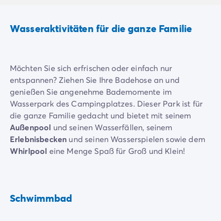
Neue Campingplätze 2026
Unsere Unterkünfte
Wasseraktivitäten für die ganze Familie
Unsere Mobilheime
/de/14-mobilheimmodelle
Ultimate-Mobilheime
/de/die-ultimate-kategorie
Premium-Mobilheime
/de/camping-premium-mobilheim
Möchten Sie sich erfrischen oder einfach nur
Weitere Unterkünfte
/de/spezialunterkuenfte
entspannen? Ziehen Sie Ihre Badehose an und
Stellplätze
/de/camping-stellplatze
genießen Sie angenehme Bademomente im
Mobilheime für Großfamilien
/de/mobilheime-familie
Wasserpark des Campingplatzes. Dieser Park ist für
Mobilheime für Personen mit eingeschränkter Mobilität
/
die ganze Familie gedacht und bietet mit seinem
Mietobjekte By Roan
/de/vermietung-by-roan
Außenpool
und seinen Wasserfällen, seinem
Willkommen bei homair
Erlebnisbecken
und seinen Wasserspielen sowie dem
Erleben Sie die Erfahrung
Whirlpool
eine Menge Spaß für Groß und Klein!
Das homair-Erlebnis
Service & praktische Infos
Machen Sie es sich auf einer der Sonnenliegen
Services & Ausstattung
gemütlich, um die Wärme zu genießen. Mit einem
Unsere Catering-Pakete
beruhigenden Blick
auf die umliegende Natur und den
Schwimmbad
Experten-Beratung
sanften Sonnenstrahlen wird die Beaufsichtigung Ihrer
Alle Zahlungsmethoden
Kinder zum Vergnügen.