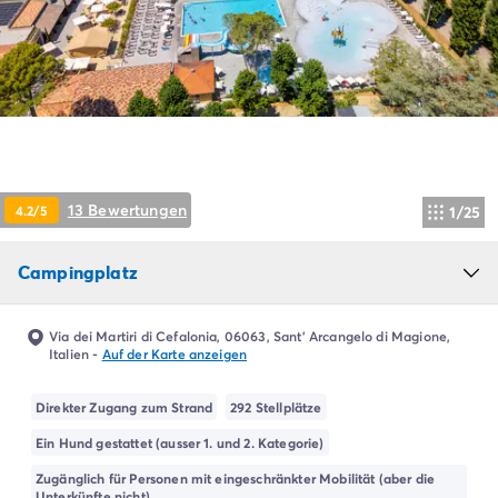
Campingplatz Livorno
Campingplatz Umbrien
Campingplatz Venetien
Campingplatz Caorle
Campingplatz Lazise
Campingplatz Lido di Jesolo
Campingplatz Venedig
Campingplatz Verona
13 Bewertungen
4.2/5
1/25
Campingplatz Kroatien
Campingplatz Dalmatien
Campingplatz Cres
Campingplatz
Campingplatz Split
Campingplatz Zadar
Via dei Martiri di Cefalonia, 06063, Sant' Arcangelo di Magione,
Campingplatz Istrien
Italien
-
Auf der Karte anzeigen
Campingplatz Medulin
Campingplatz Porec
Direkter Zugang zum Strand
292 Stellplätze
Campingplatz Pula
Ein Hund gestattet (ausser 1. und 2. Kategorie)
Campingplatz Rovinj
Zugänglich für Personen mit eingeschränkter Mobilität (aber die
Campingplatz Umag
Unterkünfte nicht)