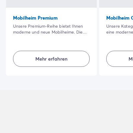
Mobilheim Premium
Mobilheim 
Unsere Premium-Reihe bietet Ihnen
Unsere Katego
moderne und neue Mobilheime. Die
eine moderne
große, schattige Terrasse in einer
Unterkunft, i
besonders schönen Natur sowie die
Bereich hat. 
Qualität der Innenausstattung werden
Unterkünfte b
Ihren Urlaub noch angenehmer
Natürlichkeit,
Mehr erfahren
M
machen.
für einen gel