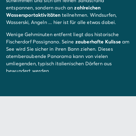
schwimmen und sich am feinen Sandstrand
entspannen, sondern auch an
zahlreichen
Wassersportaktivitäten
teilnehmen. Windsurfen,
Wasserski, Angeln ... hier ist für alle etwas dabei.
Wenige Gehminuten entfernt liegt das historische
Fischerdorf Passignano. Seine
zauberhafte Kulisse
am
See wird Sie sicher in ihren Bann ziehen. Dieses
atemberaubende Panorama kann von vielen
umliegenden, typisch italienischen Dörfern aus
bewundert werden.
1,5 Stunden vom Campingplatz entfernt finden
Naturliebhaber umgeben von Hügeln den Wasserfall
Cascata delle Marmore
. Nach einer vitalisierenden
Wanderung können Sie und Ihre Lieben hier die
Schönheit des Wasserfalls und die Gischt
bewundern,
die von üppiger Vegetation umgeben sind.