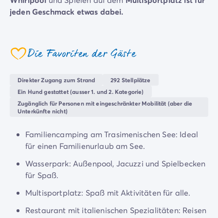
4-Sterne-Campingplätze
jeden Geschmack etwas dabei.
5-Sterne-Campingplätze
Camping am See
Kinder und Erwachsene kommen garantiert auf ihre
Camping direkt am Meer
Kosten. Und für alle, die Ruhe suchen, lädt der Lago
Camping für Babys
Die Favoriten der Gäste
Trasimeno direkt am Campingplatz zur puren
coeur
Camping in der Nähe einer legendären Stadt
Entspannung ein. Auch wenn er nicht zum Baden
Camping in der Natur
geeignet ist, bieten die ruhige Landschaft und die
Direkter Zugang zum Strand
292 Stellplätze
Camping mit beheiztem Schwimmbad
gepflegten Uferbereiche den perfekten Ort, um
Ein Hund gestattet (ausser 1. und 2. Kategorie)
Camping mit der Familie
abzuschalten, ein gutes Buch zu lesen oder einfach die
Zugänglich für Personen mit eingeschränkter Mobilität (aber die
Camping mit Hallenbad
Unterkünfte nicht)
Sonne zu genießen.
Camping mit Hund
Camping mit Kinderclub
Familiencamping am Trasimenischen See: Ideal
Camping- und Fahrradurlaub mit der Familie
für einen Familienurlaub am See.
Campingplatz mit Wasserpark
Wasserpark: Außenpool, Jacuzzi und Spielbecken
Campingplätze mit Teenieclub
für Spaß.
Der ADAC-Klassifikation Campingplatz
Luxus-Camping
Multisportplatz: Spaß mit Aktivitäten für alle.
Umweltbewussten Campingplätze
Restaurant mit italienischen Spezialitäten: Reisen
Wellnesscampingplätze