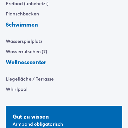
Zahlung in Raten
Freibad (unbeheizt)
Urlaubsvorbereitung
Planschbecken
Reiserücktrittsversicherung
Schwimmen
Wasserspielplatz
Wasserrutschen (7)
Wellnesscenter
Liegefläche / Terrasse
Whirlpool
Gut zu wissen
Armband obligatorisch