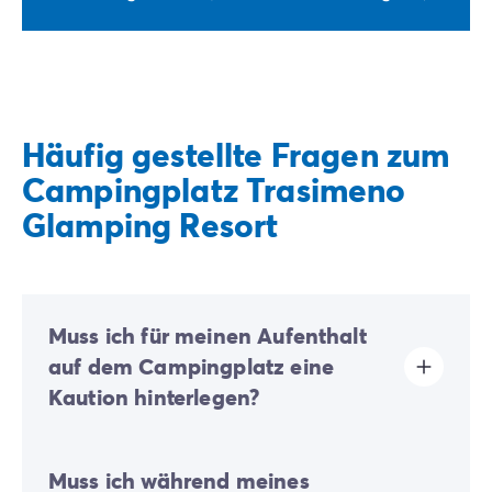
Häufig gestellte Fragen zum
Campingplatz Trasimeno
Glamping Resort
Muss ich für meinen Aufenthalt
auf dem Campingplatz eine
Kaution hinterlegen?
Ja, eine Kaution wird bei Ihrer Online-Registrierung
Muss ich während meines
oder nach Ihrer Ankunft vor Ort fällig.