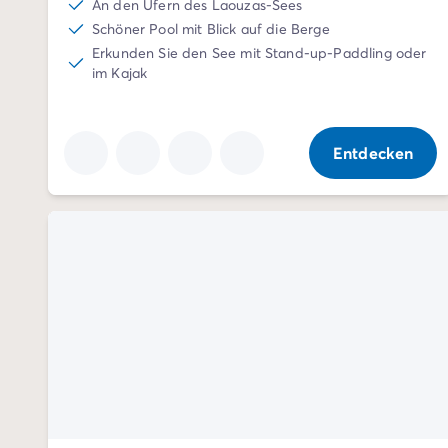
An den Ufern des Laouzas-Sees
Zahlung in Raten
Schöner Pool mit Blick auf die Berge
Urlaubsvorbereitung
Erkunden Sie den See mit Stand-up-Paddling oder
Reiserücktrittsversicherung
im Kajak
Entdecken