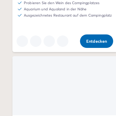
4-Sterne-Campingplätze
Probieren Sie den Wein des Campingplatzes
5-Sterne-Campingplätze
Aquarium und Aqualand in der Nähe
Camping am See
Ausgezeichnetes Restaurant auf dem Campingplatz
Camping direkt am Meer
Camping für Babys
Camping in der Nähe einer legendären Stadt
Camping in der Natur
Entdecken
Camping mit beheiztem Schwimmbad
Camping mit der Familie
Camping mit Hallenbad
Camping mit Hund
Camping mit Kinderclub
Camping- und Fahrradurlaub mit der Familie
Campingplatz mit Wasserpark
Campingplätze mit Teenieclub
Der ADAC-Klassifikation Campingplatz
Luxus-Camping
Umweltbewussten Campingplätze
Wellnesscampingplätze