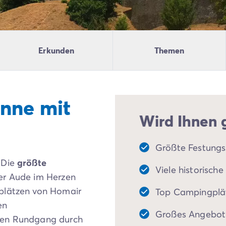
Erkunden
Themen
nne mit
Wird Ihnen g
Größte Festungs
 Die
größte
Viele historisch
er Aude im Herzen
gplätzen von Homair
Top Campingplät
en
Großes Angebot 
inen Rundgang durch