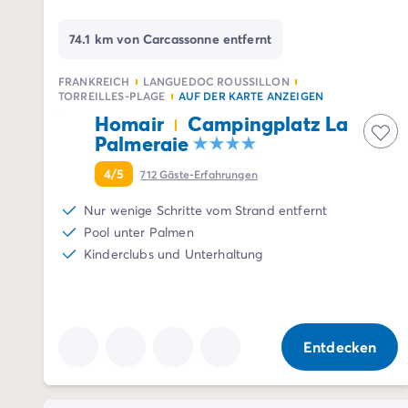
Nach Reiseziel
Campingplatz Adria
74.1 km von Carcassonne entfernt
Campingplatz Atlantik
Campingplatz Baskenland
FRANKREICH
LANGUEDOC ROUSSILLON
TORREILLES-PLAGE
AUF DER KARTE ANZEIGEN
Campingplatz Camargue
Homair
Campingplatz La
Campingplatz Côte d'Azur
Palmeraie
Campingplatz Dune du Pilat
Campingplatz Elba-Insel
4/5
712
Gäste-Erfahrungen
Campingplatz Ile de Ré
Nur wenige Schritte vom Strand entfernt
Campingplatz Mittelmeer
Pool unter Palmen
Campingplatz Plitvicer
Kinderclubs und Unterhaltung
Campingplatz Südfrankreichs
Campingplatz Verdonschlucht
Angebote & Vorteile
Aktuelle Deals
/de/angebote
Vorteile & Tipps
Entdecken
Freunde werben
Treueprogramm