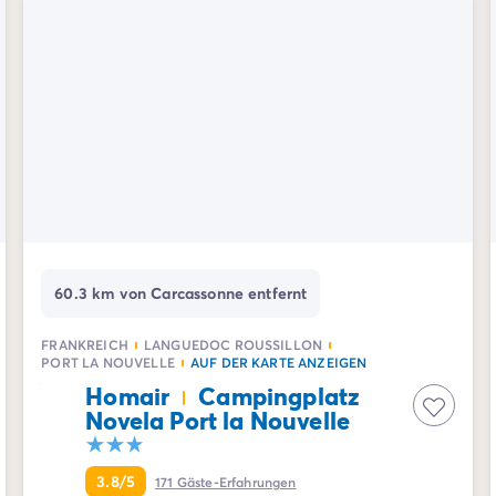
de/mobilheime-pem
60.3 km von Carcassonne entfernt
FRANKREICH
LANGUEDOC ROUSSILLON
PORT LA NOUVELLE
AUF DER KARTE ANZEIGEN
Homair
Campingplatz
Novela Port la Nouvelle
3.8/5
171
Gäste-Erfahrungen