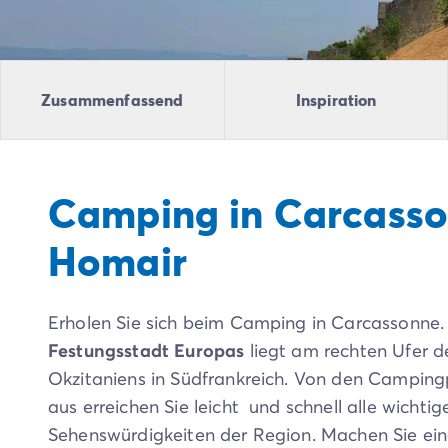
Campingplatz Livorno
Campingplatz Umbrien
Campingplatz Venetien
Campingplatz Caorle
Zusammenfassend
Inspiration
Campingplatz Lazise
Campingplatz Lido di Jesolo
Campingplatz Venedig
Campingplatz Verona
Camping in Carcasso
Campingplatz Kroatien
Campingplatz Dalmatien
Homair
Campingplatz Cres
Campingplatz Split
Campingplatz Zadar
Erholen Sie sich beim Camping in Carcassonne.
Campingplatz Istrien
Campingplatz Medulin
Festungsstadt Europas
liegt am rechten Ufer d
Campingplatz Porec
Okzitaniens in Südfrankreich. Von den Campin
Campingplatz Pula
aus erreichen Sie leicht und schnell alle wichtig
Campingplatz Rovinj
Sehenswürdigkeiten der Region. Machen Sie e
Campingplatz Umag