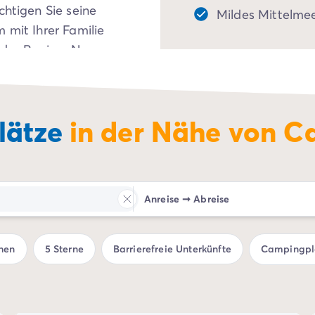
chtigen Sie seine
Mildes Mittelmee
 mit Ihrer Familie
der Region. Nur
können Sie die
Minerve
oder
Camon
 Aktivitäten auf dem
lätze
in der Nähe von C
mit einem Wasser-
Sie jetzt Ihren Urlaub
unden Sie die vielen
 in aller Ruhe.
Anreise
➞
Abreise
hen
5 Sterne
Barrierefreie Unterkünfte
Campingpla