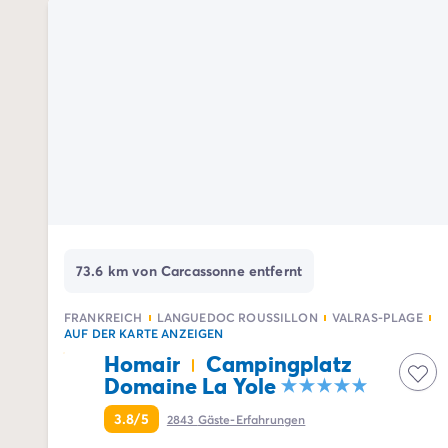
Campingplatz Drôme
Campingplatz Savoie
Campingplatz Spanien
Campingplatz Kantabrien
Campingplatz Portugal
Campingplatz Algarve
Andere Reiseziele
Campingplatz Deutschland
Campingplatz Bayern
Campingplatz Lindau
Campingplatz Niederlande
Campingplatz Limburg
73.6 km von Carcassonne entfernt
Campingplatz Schweiz
Campingplatz Österreich
FRANKREICH
LANGUEDOC ROUSSILLON
VALRAS-PLAGE
AUF DER KARTE ANZEIGEN
Campingplatz Slowenien
Homair
Campingplatz
Campingplatz Luxemburg
Domaine La Yole
Urlaubsthemen
Nach Thema
3.8/5
2843
Gäste-Erfahrungen
3-Sterne-Campingplatz