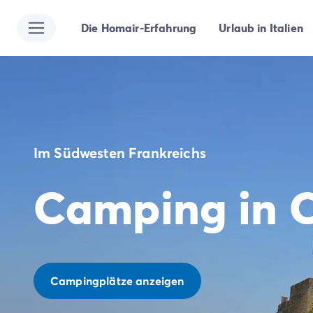
Die Homair-Erfahrung
Urlaub in Italien
Alle Reiseziele
Campingplatz Italien
Campingplatz Abruzzen
Campingplatz Apulien
Campingplatz Emilia Romagna
Campingplatz Rimini
Campingplatz Latium
Im Südwesten Frankreichs
Campingplatz Rom
Campingplatz Lombardei
Camping in 
Campingplatz Gardasee
Campingplatz Cisano di Bardolino
Campingplatz Riva del Garda
Campingplatz Lago Maggiore
Campingplatz Marken
Campingplatz Sardinien
Campingplätze anzeigen
Campingplatz Toskana
Campingplatz Florenz