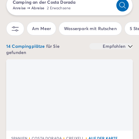
Camping an der Costa Dorada
Campingplatz Savoie
Anreise
➞
Abreise
2 Erwachsene
Campingplatz Spanien
Campingplatz Kantabrien
Campingplatz Portugal
Am Meer
Wasserpark mit Rutschen
5 St
Campingplatz Algarve
Andere Reiseziele
14 Campingplätze
für Sie
Empfohlen
Campingplatz Deutschland
gefunden
Campingplatz Bayern
Campingplatz Lindau
Campingplatz Niederlande
Campingplatz Limburg
Campingplatz Schweiz
Campingplatz Österreich
Campingplatz Slowenien
Campingplatz Luxemburg
Urlaubsthemen
Nach Thema
3-Sterne-Campingplatz
SPANIEN
COSTA DORADA
CREIXELL
AUF DER KARTE