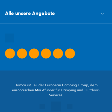
ECG-Gruppe
Alle unsere Angebote
Unsere nachhaltigen Verpflichtungen Gruppe
Alle unsere Urlaubsziele
Alle unsere Urlaubsideen
Alle unsere Sonderangebote
Homair ist Teil der European Camping Group, dem
europäischen Marktführer für Camping und Outdoor-
Services.