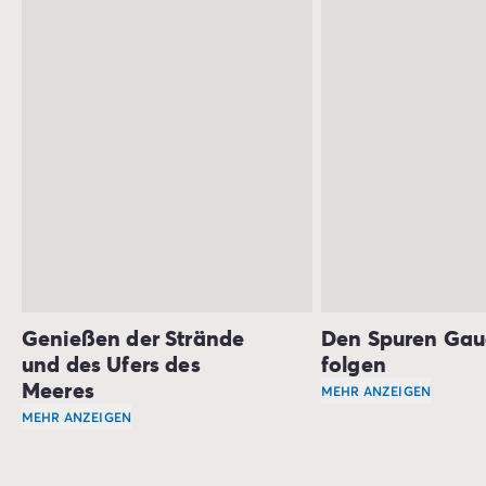
tausende von Möglichkeiten, die Natur zu genießen.
Wandern oder Mountainbiken, Reiten, Wassersport
und Golf stehen auf dem Programm.
Genießen der Strände
Den Spuren Gau
und des Ufers des
folgen
Meeres
MEHR ANZEIGEN
MEHR ANZEIGEN
Suchen Sie eine orig
Die Costa Dorada ist bekannt für ihre Sandstrände und ih