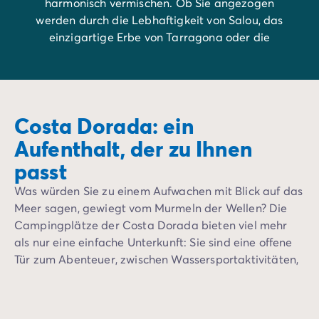
harmonisch vermischen. Ob Sie angezogen
werden durch die Lebhaftigkeit von Salou, das
einzigartige Erbe von Tarragona oder die
Gelassenheit von Cambrils, jede Ecke dieser
Küste wird Ihre Sinne und Ihre Wünsche nach
Flucht fesseln.
Costa Dorada: ein
Aufenthalt, der zu Ihnen
passt
Was würden Sie zu einem Aufwachen mit Blick auf das
Meer sagen, gewiegt vom Murmeln der Wellen? Die
Campingplätze der Costa Dorada bieten viel mehr
als nur eine einfache Unterkunft: Sie sind eine offene
Tür zum Abenteuer, zwischen Wassersportaktivitäten,
kulturellen Entdeckungen und sternenklaren Abenden
unter dem mediterranen Himmel.