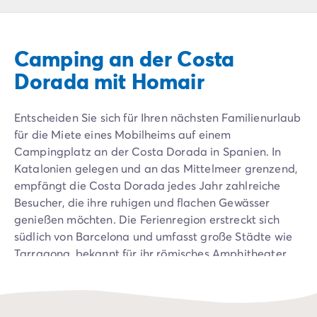
Campingplatz Livorno
Campingplatz Umbrien
Campingplatz Venetien
Camping an der Costa
Campingplatz Caorle
Campingplatz Lazise
Dorada mit Homair
Campingplatz Lido di Jesolo
Campingplatz Venedig
Entscheiden Sie sich für Ihren nächsten Familienurlaub
Campingplatz Verona
für die Miete eines Mobilheims auf einem
Campingplatz Kroatien
Campingplatz an der Costa Dorada in Spanien. In
Campingplatz Dalmatien
Katalonien gelegen und an das Mittelmeer grenzend,
Campingplatz Cres
empfängt die Costa Dorada jedes Jahr zahlreiche
Campingplatz Split
Besucher, die ihre ruhigen und flachen Gewässer
Campingplatz Zadar
genießen möchten. Die Ferienregion erstreckt sich
Campingplatz Istrien
südlich von Barcelona und umfasst große Städte wie
Campingplatz Medulin
Tarragona, bekannt für ihr römisches Amphitheater,
Campingplatz Porec
Reus, berühmt für das Gaudí-Zentrum, und Salou, ein
Campingplatz Pula
renommierter Badeort dank seiner Nähe zum
Campingplatz Rovinj
Freizeitpark PortAventura World. Die Costa Dorada
Campingplatz Umag