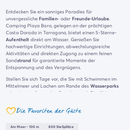
Campingplatz Savoie
Entdecken Sie ein sonniges Paradies für
Campingplatz Spanien
unvergessliche
Familien
- oder
Freunde-Urlaube
.
Campingplatz Kantabrien
Camping Playa Bara, gelegen an der prächtigen
Campingplatz Portugal
Costa Dorada in Tarragona, bietet einen 5-Sterne-
Campingplatz Algarve
Aufenthalt
direkt am Wasser. Genießen Sie
Andere Reiseziele
hochwertige Einrichtungen, abwechslungsreiche
Campingplatz Deutschland
Aktivitäten und direkten Zugang zu einem feinen
Campingplatz Bayern
Sand
strand
für garantierte Momente der
Campingplatz Lindau
Entspannung und des Vergnügens.
Campingplatz Niederlande
Campingplatz Limburg
Stellen Sie sich Tage vor, die Sie mit Schwimmen im
Campingplatz Schweiz
Mittelmeer und Lachen am Rande des
Wasserparks
Campingplatz Österreich
mit seinen aufregenden Rutschen und. Die Kleinsten
Campingplatz Slowenien
werden sich sicher im eigenen Planschbecken
Campingplatz Luxemburg
vergnügen. Lust auf Bewegung? Nehmen Sie an
Die Favoriten der Gäste
Urlaubsthemen
coeur
Sportturnieren auf dem Mehrzwecksportplatz teil
Nach Thema
oder probieren Sie die am
Strand
angebotenen
3-Sterne-Campingplatz
Am Meer - 100 m
800 Stellplätze
Wassersportarten aus. In der Zwischenzeit