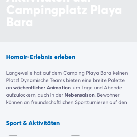
Campingplatz Playa
Bara
Homair-Erlebnis erleben
Langeweile hat auf dem Camping Playa Bara keinen
Platz! Dynamische Teams bieten eine breite Palette
an
wöchentlicher Animation
, um Tage und Abende
aufzulockern, auch in der
Nebensaison
. Bewohner
können an freundschaftlichen Sportturnieren auf den
Sportanlagen
wie dem
Basketball
platz und den
Tischtennis
platten teilnehmen. Jeder kann seine
Bogenschiessen
Wassergymnastik
Sport & Aktivitäten
Lieben zu einer Partie
Minigolf
herausfordern, um
Inklusive
Inklusive
garantierte Momente des Lachens zu erleben. Kinder