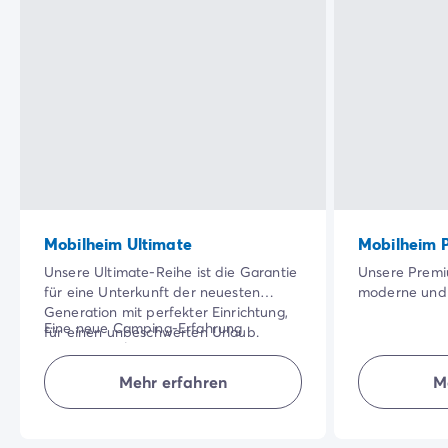
Mobilheim Ultimate
Mobilheim 
Unsere Ultimate-Reihe ist die Garantie
Unsere Premi
für eine Unterkunft der neuesten
moderne und 
Generation mit perfekter Einrichtung,
große, schatti
Eine neue Camping-Erfahrung
für einen unbeschwerten Urlaub.
besonders sc
erwartet Sie!
Profitieren Sie von hochwertigen
Qualität der
Ausstattungen sowie von im
Ihren Urlaub
Mehr erfahren
M
NB: Hochwertige Bettausstattung im
Aufenthaltspreis inbegriffenen
machen.
"Eltern"-Zimmer.
Hoteldienstleistungen: Bettwäsche und
Handtücher, Endreinigung.