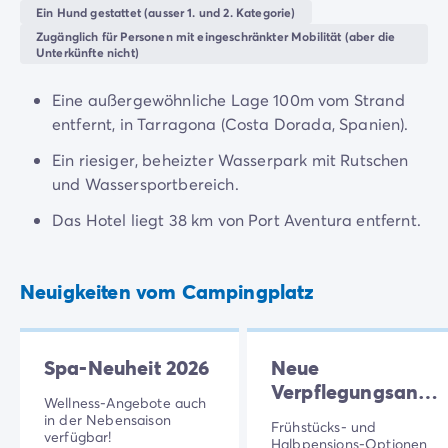
4-Sterne-Campingplätze
Ein Hund gestattet (ausser 1. und 2. Kategorie)
entspannen Sie auf den Sonnenliegen in der Sonne
5-Sterne-Campingplätze
Zugänglich für Personen mit eingeschränkter Mobilität (aber die
oder genießen Sie einen erfrischenden Cocktail an der
Camping am See
Unterkünfte nicht)
Bar mit Meerblick. Am Abend lassen Sie sich im
Camping direkt am Meer
Restaurant von lokalen Aromen verführen oder
Camping für Babys
Eine außergewöhnliche Lage 100m vom Strand
genießen Sie die freundliche
Unterhaltung
für die
Camping in der Nähe einer legendären Stadt
entfernt, in Tarragona (Costa Dorada, Spanien).
ganze
Familie
.
Camping in der Natur
Ein riesiger, beheizter Wasserpark mit Rutschen
Camping mit beheiztem Schwimmbad
und Wassersportbereich.
Camping mit der Familie
Camping mit Hallenbad
Das Hotel liegt 38 km von Port Aventura entfernt.
Camping mit Hund
Camping mit Kinderclub
Neuigkeiten vom Campingplatz
Camping- und Fahrradurlaub mit der Familie
Campingplatz mit Wasserpark
Campingplätze mit Teenieclub
Der ADAC-Klassifikation Campingplatz
Spa-Neuheit 2026
Neue
Luxus-Camping
Verpflegungsange
Wellness-Angebote auch
Umweltbewussten Campingplätze
2026
in der Nebensaison
Frühstücks- und
Wellnesscampingplätze
verfügbar!
Halbpensions-Optionen