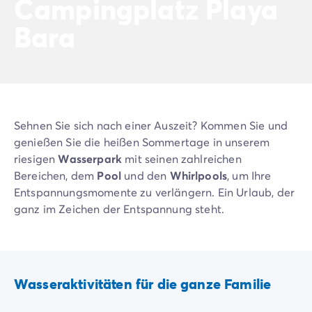
Campingplatz Playa
Neue Campingplätze 2026
Bara
Unsere Unterkünfte
Unsere Mobilheime
/de/14-mobilheimmodelle
Ultimate-Mobilheime
/de/die-ultimate-kategorie
Premium-Mobilheime
/de/camping-premium-mobilheim
Weitere Unterkünfte
/de/spezialunterkuenfte
Stellplätze
/de/camping-stellplatze
Sehnen Sie sich nach einer Auszeit? Kommen Sie und
Mobilheime für Großfamilien
/de/mobilheime-familie
genießen Sie die heißen Sommertage in unserem
Mobilheime für Personen mit eingeschränkter Mobilität
/
riesigen
Wasserpark
mit seinen zahlreichen
Mietobjekte By Roan
/de/vermietung-by-roan
Bereichen, dem
Pool
und den
Whirlpools
, um Ihre
Willkommen bei homair
Entspannungsmomente zu verlängern. Ein Urlaub, der
Erleben Sie die Erfahrung
ganz im Zeichen der Entspannung steht.
Das homair-Erlebnis
Service & praktische Infos
Services & Ausstattung
Unsere Catering-Pakete
Experten-Beratung
Wasseraktivitäten für die ganze Familie
Alle Zahlungsmethoden