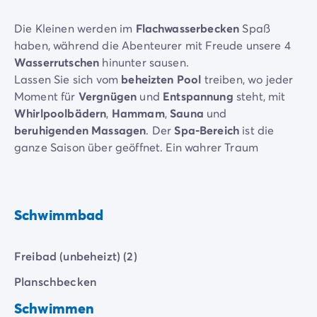
Zahlung in Raten
Urlaubsvorbereitung
Die Kleinen werden im
Flachwasserbecken
Spaß
Reiserücktrittsversicherung
haben, während die Abenteurer mit Freude unsere 4
Wasserrutschen
hinunter sausen.
Lassen Sie sich vom
beheizten Pool
treiben, wo jeder
Moment für
Vergnügen
und
Entspannung
steht, mit
Whirlpoolbädern
,
Hammam
,
Sauna
und
beruhigenden Massagen
. Der
Spa-Bereich
ist die
ganze Saison über geöffnet. Ein wahrer Traum
erwartet Sie dort!
Schwimmbad
Freibad (unbeheizt) (2)
Planschbecken
Schwimmen