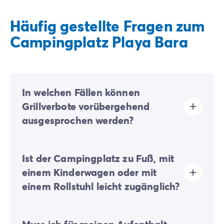
Häufig gestellte Fragen zum
Campingplatz Playa Bara
In welchen Fällen können
Grillverbote vorübergehend
ausgesprochen werden?
Je nach Witterung und Brandgefahr können
Ist der Campingplatz zu Fuß, mit
vorübergehende Grillverbote erlassen werden.
einem Kinderwagen oder mit
In Zeiten großer Hitze, anhaltender Trockenheit oder
starkem Wind können die lokalen Behörden die
einem Rollstuhl leicht zugänglich?
Nutzung von Grills untersagen, um die Sicherheit aller
zu gewährleisten und die Naturräume zu schützen.
Wir bitten Sie, sich vor dem Anzünden Ihres Geräts
Großflächiger Campingplatz:
Aufgrund der großen
über die geltenden Vorschriften oder die