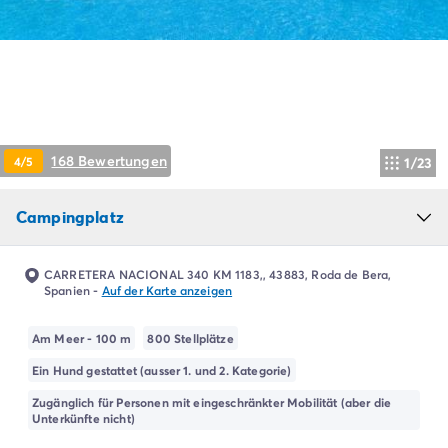
Campingplatz Livorno
Campingplatz Umbrien
Campingplatz Venetien
Campingplatz Caorle
Campingplatz Lazise
Campingplatz Lido di Jesolo
Campingplatz Venedig
168 Bewertungen
4/5
1/23
Campingplatz Verona
Campingplatz Kroatien
Campingplatz
Campingplatz Dalmatien
Campingplatz Cres
Campingplatz Split
CARRETERA NACIONAL 340 KM 1183,, 43883, Roda de Bera,
Campingplatz Zadar
Spanien
-
Auf der Karte anzeigen
Campingplatz Istrien
Campingplatz Medulin
Am Meer - 100 m
800 Stellplätze
Campingplatz Porec
Ein Hund gestattet (ausser 1. und 2. Kategorie)
Campingplatz Pula
Zugänglich für Personen mit eingeschränkter Mobilität (aber die
Campingplatz Rovinj
Unterkünfte nicht)
Campingplatz Umag