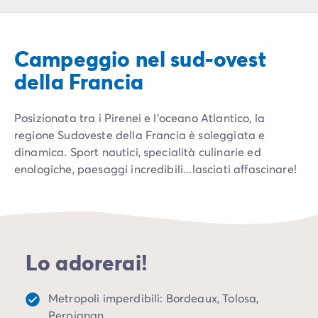
Campeggio Piemonte
Campeggio Sardegna
Campeggio Alghero
Campeggio nel sud-ovest
Campeggio Toscana
Campeggio Firenze
della Francia
Campeggio Livorno
Campeggio Lucca
Posizionata tra i Pirenei e l’oceano Atlantico, la
Campeggio Marina di Bibbona
regione Sudoveste della Francia è soleggiata e
Campeggio San Vincenzo
dinamica. Sport nautici, specialità culinarie ed
Campeggio Trentino-Alto-Adige
enologiche, paesaggi incredibili...lasciati affascinare!
Campeggio Veneto
Campeggio Caorle
Campeggio Lazise
Campeggio Sottomarina di Chioggia
Campeggio Venezia
Lo adorerai!
Campeggio Cavallino - Treporti
Campeggio Verona
Campeggio Croazia
Metropoli imperdibili: Bordeaux, Tolosa,
Campeggio Dalmazia
Perpignan...