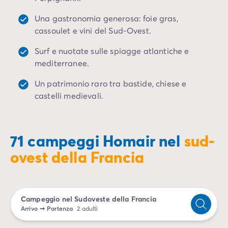
Campeggio Istria
Campeggio Francia
Una gastronomia generosa: foie gras,
Campeggio Bretagna
cassoulet e vini del Sud-Ovest.
Campeggio Corsica
Surf e nuotate sulle spiagge atlantiche e
Campeggio Gran-Este
mediterranee.
Campeggio Ile-de-France
Campeggio Parigi
Un patrimonio raro tra bastide, chiese e
Campeggio Normandia
castelli medievali.
Campeggio Spagna
Campeggio Portogallo
Altre destinazioni
71 campeggi Homair nel
sud-
Campeggio Germania
Campeggio Austria
ovest della Francia
Campeggio Stiria
Campeggio Svizzera
Campeggio Olanda
Campeggio nel Sudoveste della Francia
Campeggio Slovenia
Arrivo
➞
Partenza
2 adulti
Campeggio Lussemburgo
Tutte le idee di viaggio