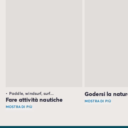
Godersi la natu
Paddle, windsurf, surf...
Fare attività nautiche
MOSTRA DI PIÙ
MOSTRA DI PIÙ
La costa sud-ovest d
L’oceano ti aspetta! La costa Sudoveste della Francia possi
Altre attività acquatiche faranno la gioia degli sportivi, s