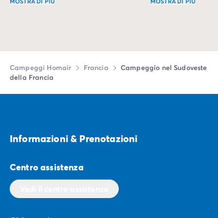
MOSTRA DI PIÙ
MOSTRA DI PIÙ
Parti per un'avventura su due ruote e scopri campeggi situ
Svegliati al suono 
Campeggi Homair
Francia
Campeggio nel Sudoveste
della Francia
Informazioni & Prenotazioni
Centro assistenza
Vedi il centro assistenza