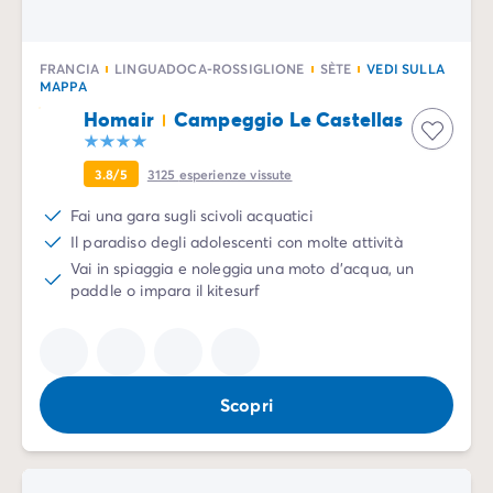
Case mobili by Roan
/it/case-mobili-a-noleggio-by-roa
La Gamma Ultimate
/it/la-gamma-ultimate
Lo spirito Homair
FRANCIA
LINGUADOCA-ROSSIGLIONE
SÈTE
VEDI SULLA
MAPPA
Vivi l'esperienza
L'Esperienza Homair
Homair
Campeggio Le Castellas
Servizi & info utili
I nostri servizi
3.8/5
3125
esperienze vissute
I nostri pacchetti ristorazione
Fai una gara sugli scivoli acquatici
Il Servizio Clienti Homair
Il paradiso degli adolescenti con molte attività
Prima di partire
Vai in spiaggia e noleggia una moto d'acqua, un
Assicurazione di cancellazione
paddle o impara il kitesurf
Modalità di pagamento
Scopri