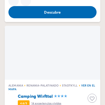
Vive la experiencia
La Experiencia Homair
Descubre
Servicios & info práctica
Servicios a la carta
Nuestros paquetes de catering
Corresponsales atentos a ti
Prepara tu estancia
Seguro de anulación
Formas de pago
ALEMANIA
RENANIA-PALATINADO
STADTKYLL
VER EN EL
MAPA
Camping Wirfttal
4.6/5
14
experiencias vividas