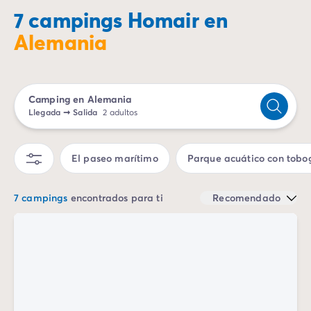
Camping Emilia Romaña
7 campings Homair en
Camping Latium
Alemania
Camping Roma
Camping Lombardía
Camping Lago de Guardia
Camping Lago Mayor
Camping en Alemania
Camping Piamonte
Llegada
➞
Salida
2 adultos
Camping Toscana
Camping Véneto
El paseo marítimo
Parque acuático con tobo
Camping Venecia
Camping Croacia
Otros destinos
7 campings
encontrados para ti
Recomendado
Camping Alemania
Camping Holanda
Camping Suiza
Camping Austria
Camping Luxemburgo
Camping Eslovenia