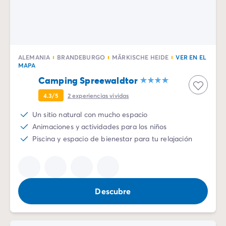
Todas nuestras temáticas
Por tema
Camping 3 estrellas
Camping 4 estrellas
Camping a orillas del mar
ALEMANIA
BRANDEBURGO
MÄRKISCHE HEIDE
VER EN EL
Camping cerca de una magnífica ciudad
MAPA
Camping con Club Junior
Camping Spreewaldtor
Camping con Mini Club
4.3/5
2
experiencias vividas
Camping con parque acuático
Camping con piscina climatizada
Un sitio natural con mucho espacio
Camping con un bebé
Animaciones y actividades para los niños
Camping en familia
Piscina y espacio de bienestar para tu relajación
Camping en plena naturaleza
Camping que admite perros
Campings 5 estrellas
Campings de lujo
Descubre
Por destino
Camping Costa Azul
Camping Isla de Elba