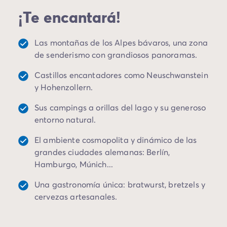
Camping Landas
excepcional diversidad de paisajes. Nuestras
¡Te encantará!
Camping Biscarrosse
cómodas cas móviles están disponibles en campings
Camping Pirineos-Atlánticos
de 3 a 5 estrellas con modernas instalaciones y
Camping Biarritz
Las montañas de los Alpes bávaros, una zona
parques acuáticos.
Camping Bidart
de senderismo con grandiosos panoramas.
Camping Bretaña
Disfruta de unas vacaciones rodeado de naturaleza
Castillos encantadores como Neuschwanstein
Camping Córcega
virgen, ciudades históricas y castillos de cuento.
y Hohenzollern.
Camping Grand Est
Camping Alsacia
Sus campings a orillas del lago y su generoso
Camping Languedoc-Rosellón
entorno natural.
Camping Pirineos-Orientales
Camping Argelès sur Mer
El ambiente cosmopolita y dinámico de las
Camping Normandía
grandes ciudades alemanas: Berlín,
Camping París
Hamburgo, Múnich...
Camping Paris
Una gastronomía única: bratwurst, bretzels y
Camping Poitou-Charentes
cervezas artesanales.
Camping Charente Marítimo
Camping Italia
Camping Cerdeña