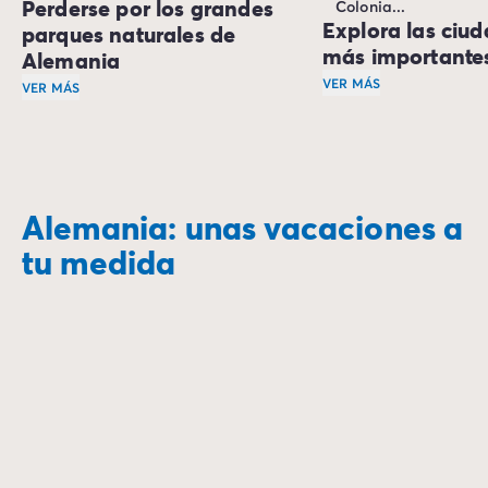
Perderse por los grandes
Colonia...
Explora las ciu
parques naturales de
más importante
Alemania
VER MÁS
VER MÁS
¿Eres más citadino y
¿Te gusta mucho caminar y eres un amante de la naturale
Empieza por
Berlín
,
Muchas otras ciudad
Alemania: unas vacaciones a
tu medida