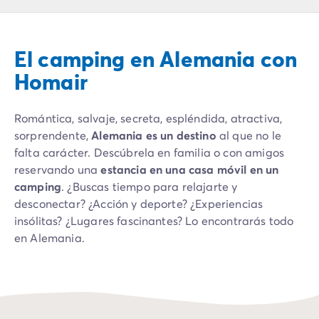
Camping Montroig
Camping Salou
Camping Sitges
El camping en Alemania con
Camping Tarragona
Camping Comunidad Valenciana
Homair
Camping Costa Blanca
Camping Alfaz del Pi
Romántica, salvaje, secreta, espléndida, atractiva,
Camping Alicante
sorprendente,
Alemania es un destino
al que no le
Camping Benidorm
falta carácter. Descúbrela en familia o con amigos
Camping Costa de Azahar
reservando una
estancia en una casa móvil en un
Camping Peniscola
camping
. ¿Buscas tiempo para relajarte y
Camping Portugal
desconectar? ¿Acción y deporte? ¿Experiencias
Camping Algarve
insólitas? ¿Lugares fascinantes? Lo encontrarás todo
Camping Norte de Portugal
en Alemania.
Camping Oporto
Camping Francia
Pasa unas vacaciones en uno de nuestros campings
Camping Aquitania
en Alemania y descubre
un país con muchas facetas
.
Camping Dordoña - Périgord
Desde las playas del Mar del Norte hasta las cumbres
Camping Gironda
de los Alpes bávaros, Alemania ofrece una