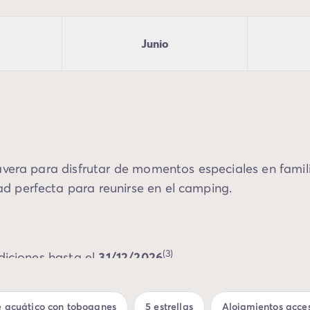
Junio
avera para disfrutar de momentos especiales en famil
d perfecta para reunirse en el camping.
(3)
diciones hasta el
31/12/2026
imaveral y reserva tu mobile-home ahora mismo!
 acuático con toboganes
5 estrellas
Alojamientos acces