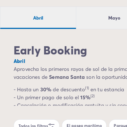
Camping Montroig
Camping Salou
Camping Sitges
Abril
Mayo
Camping Tarragona
Camping Comunidad Valenciana
Camping Costa Blanca
Camping Alfaz del Pi
Early Booking
Camping Alicante
Camping Benidorm
Abril
Camping Costa de Azahar
Aprovecha los primeros rayos de sol de la prim
Camping Peniscola
vacaciones de
Semana Santa
son la oportunida
Camping Portugal
Camping Algarve
(1)
- Hasta un
30%
de descuento
en tu estancia
Camping Norte de Portugal
(2)
- Un primer pago de solo el
15%
Camping Oporto
- Cancelación o modificación gratuita y sin con
Camping Francia
Camping Aquitania
¡No esperes más para asegurar tu escapada pr
Camping Dordoña - Périgord
Camping Gironda
El paseo marítimo
Parque
Todos los filtros