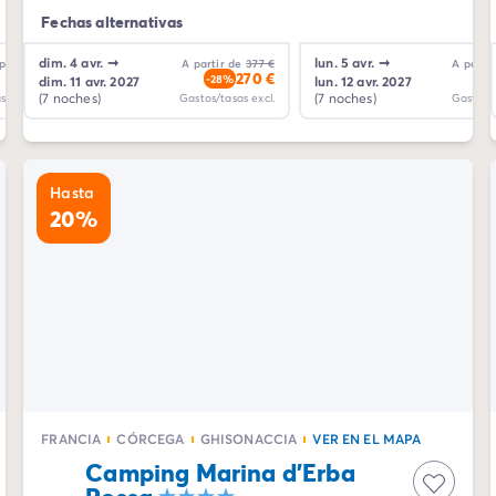
Fechas alternativas
dim. 4 avr.
➞
mar. 6 avr.
➞
lun. 5 avr.
➞
mer. 7 avr.
➞
partir de
427 €
A partir de
377 €
A partir de
427 €
A partir
301 €
270 €
301 €
-30%
-28%
-30%
-2
dim. 11 avr. 2027
mar. 13 avr. 2027
lun. 12 avr. 2027
mer. 14 avr. 202
(7 noches)
(7 noches)
(7 noches)
(7 noches)
stos/tasas excl.
Gastos/tasas excl.
Gastos/tasas excl.
Gastos/t
Hasta
20%
FRANCIA
CÓRCEGA
GHISONACCIA
VER EN EL MAPA
Camping Marina d'Erba