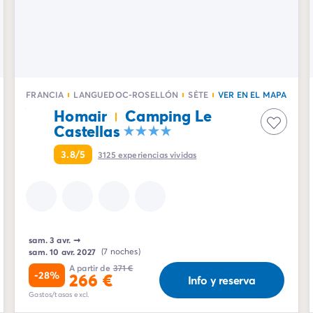
FRANCIA
LANGUEDOC-ROSELLÓN
SÈTE
VER EN EL MAPA
Homair
Camping Le
Castellas
3.8/5
3125
experiencias vividas
sam. 3 avr.
➞
sam. 10 avr. 2027
(7 noches)
A partir de
371 €
-28%
266 €
Info y reserva
Gastos/tasas excl.