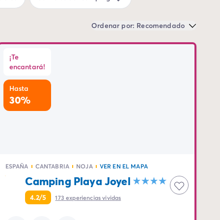
Ordenar por: Recomendado
¡Te
encantará!
Hasta
30%
ESPAÑA
CANTABRIA
NOJA
VER EN EL MAPA
Camping Playa Joyel
4.2/5
173
experiencias vividas