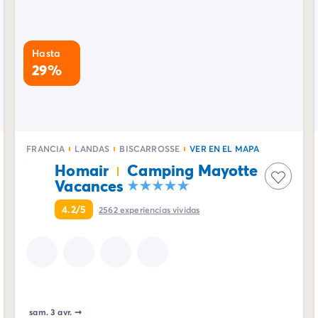
Hasta
29%
FRANCIA
LANDAS
BISCARROSSE
VER EN EL MAPA
Homair
Camping Mayotte
Vacances
4.2/5
2562
experiencias vividas
sam. 3 avr.
➞