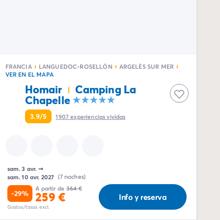
FRANCIA
LANGUEDOC-ROSELLÓN
ARGELÈS SUR MER
VER EN EL MAPA
Homair
Camping La
Chapelle
3.9/5
1907
experiencias vividas
sam. 3 avr.
➞
sam. 10 avr. 2027
(7 noches)
A partir de
364 €
-29%
259 €
Info y reserva
Gastos/tasas excl.