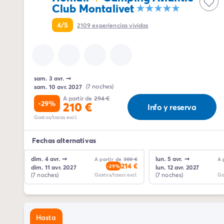
El espíritu Homair
Club Montalivet
Vive la experiencia
La Experiencia Homair
4/5
2109
experiencias vividas
Servicios & info práctica
Servicios a la carta
Nuestros paquetes de catering
Corresponsales atentos a ti
sam. 3 avr.
➞
Prepara tu estancia
sam. 10 avr. 2027
(7 noches)
Seguro de anulación
A partir de
294 €
-29%
210 €
Info y reserva
Formas de pago
Gastos/tasas excl.
Fechas alternativas
dim. 4 avr.
➞
lun. 5 avr.
➞
A partir de
300 €
A 
214 €
-29%
dim. 11 avr. 2027
lun. 12 avr. 2027
(7 noches)
(7 noches)
Gastos/tasas excl.
Ga
Hasta