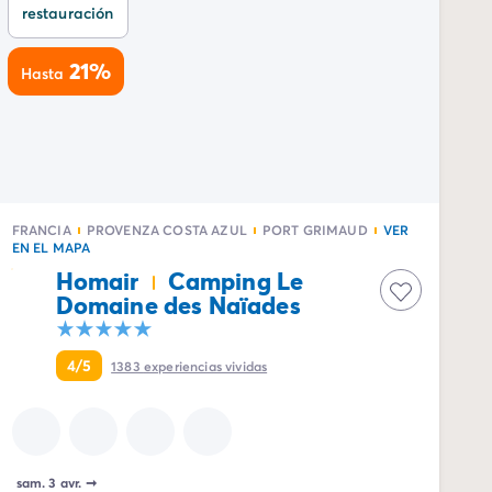
restauración
21%
Hasta
FRANCIA
PROVENZA COSTA AZUL
PORT GRIMAUD
VER
EN EL MAPA
Homair
Camping Le
Domaine des Naïades
4/5
1383
experiencias vividas
sam. 3 avr.
➞