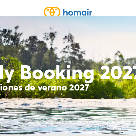
Llegada
➞
Salida
ly Booking 202
iones de verano 2027