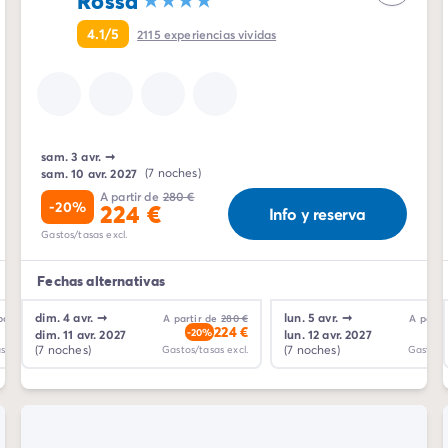
Rossa
4.1/5
2115
experiencias vividas
sam. 3 avr.
➞
sam. 10 avr. 2027
(7 noches)
A partir de
280 €
-20%
224 €
Info y reserva
Gastos/tasas excl.
Fechas alternativas
dim. 4 avr.
➞
mar. 6 avr.
➞
lun. 5 avr.
➞
mer. 7 avr.
➞
partir de
306 €
A partir de
280 €
A partir de
312 €
A parti
218 €
224 €
222 €
-29%
-20%
-29%
-2
dim. 11 avr. 2027
mar. 13 avr. 2027
lun. 12 avr. 2027
mer. 14 avr. 202
(7 noches)
(7 noches)
(7 noches)
(7 noches)
stos/tasas excl.
Gastos/tasas excl.
Gastos/tasas excl.
Gastos/t