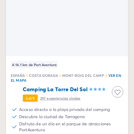
Todas nuestras temáticas
Por tema
Camping 3 estrellas
Camping 4 estrellas
Camping a orillas del mar
Camping cerca de una magnífica ciudad
Camping con Club Junior
Camping con Mini Club
Camping con parque acuático
Camping con piscina climatizada
A 16.1 km de Port Aventura
Camping con un bebé
ESPAÑA
COSTA DORADA
MONT-ROIG DEL CAMP
VER EN
Camping en familia
EL MAPA
Camping en plena naturaleza
Camping La Torre Del Sol
Camping que admite perros
3.8/5
297
experiencias vividas
Campings 5 estrellas
Campings de lujo
Acceso directo a la playa privada del camping
Por destino
Descubre la ciudad de Tarragona
Camping Costa Azul
Disfruta de un día en el parque de atracciones
Camping Isla de Elba
PortAventura