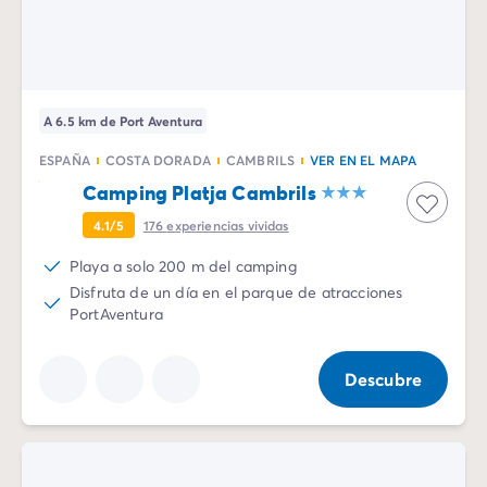
Camping Emilia Romaña
Camping Latium
Camping Roma
Camping Lombardía
A 6.5 km de Port Aventura
Camping Lago de Guardia
Camping Lago Mayor
ESPAÑA
COSTA DORADA
CAMBRILS
VER EN EL MAPA
Camping Piamonte
Camping Platja Cambrils
Camping Toscana
4.1/5
176
experiencias vividas
Camping Véneto
Camping Venecia
Playa a solo 200 m del camping
Camping Croacia
Disfruta de un día en el parque de atracciones
Otros destinos
PortAventura
Camping Alemania
Camping Holanda
Descubre
Camping Suiza
Camping Austria
Camping Luxemburgo
Camping Eslovenia