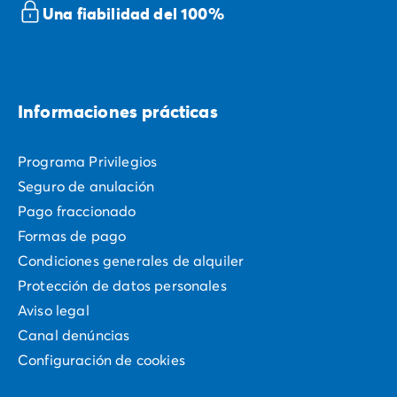
Una fiabilidad del 100%
atracciones de PortAventura, los días de playa o el
descubrimiento de los tesoros turísticos de la región.
Homair te ofrece una selección de alojamientos en
mobil-homes al mejor precio.
Informaciones prácticas
Programa Privilegios
Seguro de anulación
Pago fraccionado
Formas de pago
Condiciones generales de alquiler
Protección de datos personales
Aviso legal
Canal denúncias
Configuración de cookies