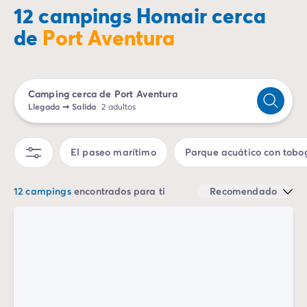
Camping Landas
12 campings Homair cerca
Camping Biscarrosse
de
Port Aventura
Camping Pirineos-Atlánticos
Camping Biarritz
Camping Bidart
Camping Bretaña
Camping cerca de Port Aventura
Camping Córcega
Llegada
➞
Salida
2 adultos
Camping Grand Est
Camping Alsacia
El paseo marítimo
Parque acuático con tobo
Camping Languedoc-Rosellón
Camping Pirineos-Orientales
Camping Argelès sur Mer
12 campings
encontrados para ti
Recomendado
Camping Normandía
Camping París
Camping Paris
Camping Poitou-Charentes
Camping Charente Marítimo
Camping Italia
Camping Cerdeña