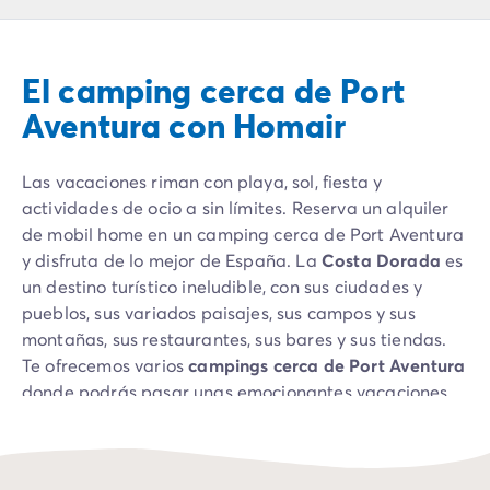
Camping Montroig
Camping Salou
Camping Sitges
El camping cerca de Port
Camping Tarragona
Camping Comunidad Valenciana
Aventura con Homair
Camping Costa Blanca
Camping Alfaz del Pi
Las vacaciones riman con playa, sol, fiesta y
Camping Alicante
actividades de ocio a sin límites. Reserva un alquiler
Camping Benidorm
de mobil home en un camping cerca de Port Aventura
Camping Costa de Azahar
y disfruta de lo mejor de España. La
Costa Dorada
es
Camping Peniscola
un destino turístico ineludible, con sus ciudades y
Camping Portugal
pueblos, sus variados paisajes, sus campos y sus
Camping Algarve
montañas, sus restaurantes, sus bares y sus tiendas.
Camping Norte de Portugal
Te ofrecemos varios
campings cerca de Port Aventura
Camping Oporto
donde podrás pasar unas emocionantes vacaciones
Camping Francia
en familia.
Camping Aquitania
Camping Dordoña - Périgord
Camping Gironda