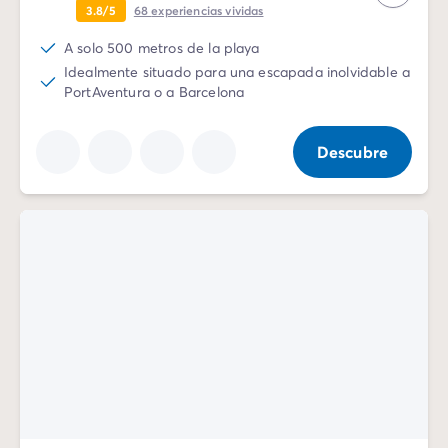
3.8/5
68
experiencias vividas
Vive la experiencia
La Experiencia Homair
A solo 500 metros de la playa
Servicios & info práctica
Idealmente situado para una escapada inolvidable a
Servicios a la carta
PortAventura o a Barcelona
Nuestros paquetes de catering
Corresponsales atentos a ti
Descubre
Prepara tu estancia
Seguro de anulación
Formas de pago