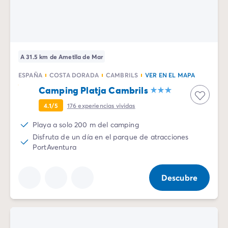
Camping Emilia Romaña
Camping Latium
Camping Roma
Camping Lombardía
A 31.5 km de Ametlla de Mar
Camping Lago de Guardia
Camping Lago Mayor
ESPAÑA
COSTA DORADA
CAMBRILS
VER EN EL MAPA
Camping Piamonte
Camping Platja Cambrils
Camping Toscana
4.1/5
176
experiencias vividas
Camping Véneto
Camping Venecia
Playa a solo 200 m del camping
Camping Croacia
Disfruta de un día en el parque de atracciones
Otros destinos
PortAventura
Camping Alemania
Camping Holanda
Descubre
Camping Suiza
Camping Austria
Camping Luxemburgo
Camping Eslovenia