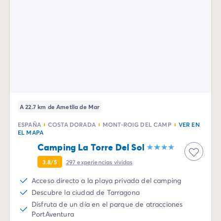
Todas nuestras temáticas
Por tema
Camping 3 estrellas
Camping 4 estrellas
Camping a orillas del mar
Camping cerca de una magnífica ciudad
Camping con Club Junior
Camping con Mini Club
Camping con parque acuático
Camping con piscina climatizada
A 22.7 km de Ametlla de Mar
Camping con un bebé
ESPAÑA
COSTA DORADA
MONT-ROIG DEL CAMP
VER EN
Camping en familia
EL MAPA
Camping en plena naturaleza
Camping La Torre Del Sol
Camping que admite perros
3.8/5
297
experiencias vividas
Campings 5 estrellas
Campings de lujo
Acceso directo a la playa privada del camping
Por destino
Descubre la ciudad de Tarragona
Camping Costa Azul
Disfruta de un día en el parque de atracciones
Camping Isla de Elba
PortAventura