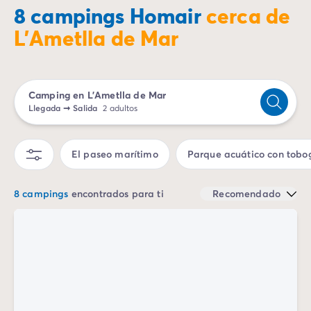
Camping Landas
8 campings Homair
cerca de
Camping Biscarrosse
L’Ametlla de Mar
Camping Pirineos-Atlánticos
Camping Biarritz
Camping Bidart
Camping Bretaña
Camping en L’Ametlla de Mar
Camping Córcega
Llegada
➞
Salida
2 adultos
Camping Grand Est
Camping Alsacia
El paseo marítimo
Parque acuático con tobo
Camping Languedoc-Rosellón
Camping Pirineos-Orientales
Camping Argelès sur Mer
8 campings
encontrados para ti
Recomendado
Camping Normandía
Camping París
Camping Paris
Camping Poitou-Charentes
Camping Charente Marítimo
Camping Italia
Camping Cerdeña