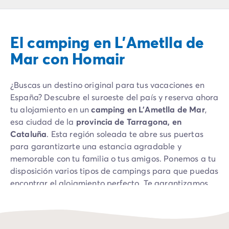
Camping Montroig
Camping Salou
Camping Sitges
El camping en L’Ametlla de
Camping Tarragona
Camping Comunidad Valenciana
Mar con Homair
Camping Costa Blanca
Camping Alfaz del Pi
¿Buscas un destino original para tus vacaciones en
Camping Alicante
España? Descubre el suroeste del país y reserva ahora
Camping Benidorm
tu alojamiento en un
camping en L’Ametlla de Mar
,
Camping Costa de Azahar
esa ciudad de la
provincia de Tarragona, en
Camping Peniscola
Cataluña
. Esta región soleada te abre sus puertas
Camping Portugal
para garantizarte una estancia agradable y
Camping Algarve
memorable con tu familia o tus amigos. Ponemos a tu
Camping Norte de Portugal
disposición varios tipos de campings para que puedas
Camping Oporto
encontrar el alojamiento perfecto. Te garantizamos
Camping Francia
las mejores infraestructuras y el máximo confort,
Camping Aquitania
entonces no esperes más para reservar ahora tu
Camping Dordoña - Périgord
alojamiento en un camping en L’Ametlla de Mar.
Camping Gironda