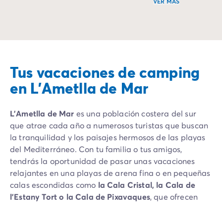
VER MÁS
El camping para el buceo te permite combinar relajación 
Sumérgete en una e
Tus vacaciones de camping
en L’Ametlla de Mar
L’Ametlla de Mar
es una población costera del sur
que atrae cada año a numerosos turistas que buscan
la tranquilidad y los paisajes hermosos de las playas
del Mediterráneo. Con tu familia o tus amigos,
tendrás la oportunidad de pasar unas vacaciones
relajantes en una playas de arena fina o en pequeñas
calas escondidas como
la Cala Cristal, la Cala de
l’Estany Tort o la Cala de Pixavaques
, que ofrecen
paisajes únicos y playas de aguas turquesas
perfectas si pasas las vacaciones con niños pequeños.