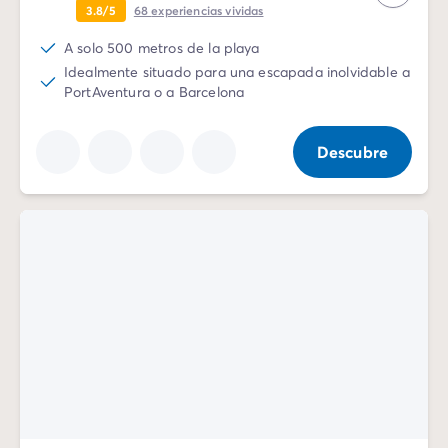
3.8/5
68
experiencias vividas
Vive la experiencia
La Experiencia Homair
A solo 500 metros de la playa
Servicios & info práctica
Idealmente situado para una escapada inolvidable a
Servicios a la carta
PortAventura o a Barcelona
Nuestros paquetes de catering
Corresponsales atentos a ti
Descubre
Prepara tu estancia
Seguro de anulación
Formas de pago