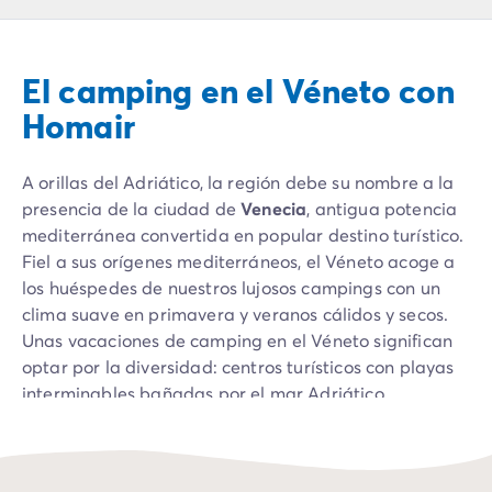
Camping Montroig
Camping Salou
Camping Sitges
El camping en el Véneto con
Camping Tarragona
Camping Comunidad Valenciana
Homair
Camping Costa Blanca
Camping Alfaz del Pi
A orillas del Adriático, la región debe su nombre a la
Camping Alicante
presencia de la ciudad de
Venecia
, antigua potencia
Camping Benidorm
mediterránea convertida en popular destino turístico.
Camping Costa de Azahar
Fiel a sus orígenes mediterráneos, el Véneto acoge a
Camping Peniscola
los huéspedes de nuestros lujosos campings con un
Camping Portugal
clima suave en primavera y veranos cálidos y secos.
Camping Algarve
Unas vacaciones de camping en el Véneto significan
Camping Norte de Portugal
optar por la diversidad: centros turísticos con playas
Camping Oporto
interminables bañadas por el mar Adriático,
Camping Francia
florecientes ciudades históricas con un patrimonio
Camping Aquitania
excepcional como Verona o Padua, el encantador
Camping Dordoña - Périgord
marco natural del lago de Garda entre colinas,
Camping Gironda