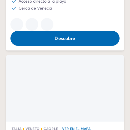
Acceso directo a la playa
Vive la experiencia
Cerca de Venecia
La Experiencia Homair
Servicios & info práctica
Servicios a la carta
Nuestros paquetes de catering
Descubre
Corresponsales atentos a ti
Prepara tu estancia
Seguro de anulación
Formas de pago
ITALIA
VÉNETO
CAORLE
VER EN EL MAPA