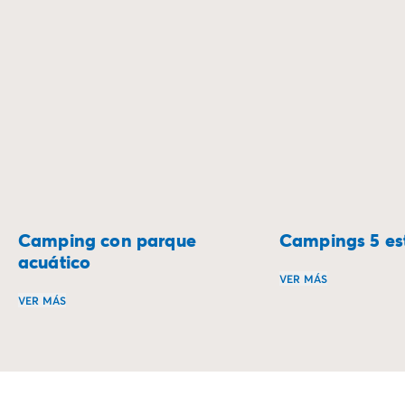
Camping con parque
Campings 5 est
acuático
VER MÁS
VER MÁS
Vive una estancia 
Sumérgete en una estancia donde las emociones fuertes y 