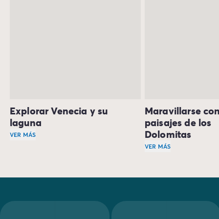
Explorar Venecia y su
Maravillarse con
laguna
paisajes de los
Dolomitas
VER MÁS
La laguna es el marco ideal para proteger la joya del Vén
VER MÁS
La naturaleza está m