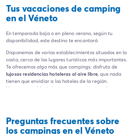
Tus vacaciones de camping
en el Véneto
En temporada baja o en pleno verano, según tu
disponibilidad, este destino te encantará
Disponemos de varios establecimientos situados en la
costa, cerca de los lugares turísticos más importantes.
Te ofrecemos algo más que campings: disfruta de
lujosas residencias hoteleras al aire libre
, que nada
tienen que envidiar a los hoteles de la región.
Nuestros establecimientos se encuentran en lugares
privilegiados, a menudo cerca del agua, a pocos
metros de la playa. Ofrecen una
amplia gama de
instalaciones y un alto nivel de servicios
: piscinas y
parques acuáticos, campo de deportes, sala de
Preguntas frecuentes sobre
fitness, parque infantil, tiendas y restaurantes
los campings en el Véneto
proporcionan todas las comodidades que cabe