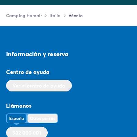
Camping Homair
Italia
Véneto
Informaciо́n y reserva
Centro de ayuda
Ver el centro de ayuda
Llámanos
España
Otros países
902 000 001