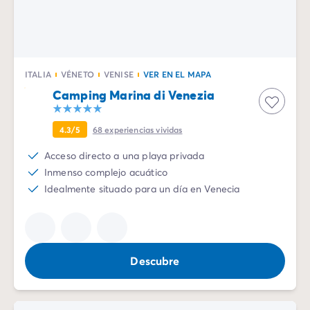
Camping Emilia Romaña
Camping Latium
Camping Roma
Camping Lombardía
ITALIA
VÉNETO
VENISE
VER EN EL MAPA
Camping Lago de Guardia
Camping Marina di Venezia
Camping Lago Mayor
Camping Piamonte
Camping Toscana
4.3/5
68
experiencias vividas
Camping Véneto
Acceso directo a una playa privada
Camping Venecia
Inmenso complejo acuático
Camping Croacia
Idealmente situado para un día en Venecia
Otros destinos
Camping Alemania
Camping Holanda
Camping Suiza
Descubre
Camping Austria
Camping Luxemburgo
Camping Eslovenia