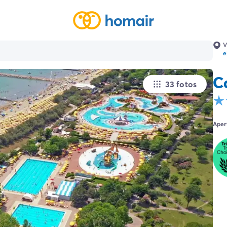
V
e
C
33 fotos
Aper