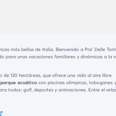
cas más bellas de Italia. Bienvenido a Pra' Delle Torri
 para unas vacaciones familiares y dinámicas a la v
de 120 hectáreas, que ofrece una vida al aire libre
parque acuático
con piscinas olímpicas, toboganes 
a todos: golf, deportes y animaciones. Entre el rela
ute del equilibrio perfecto entre descanso y ocio. Para
 escapada mágica comienza aquí!
s