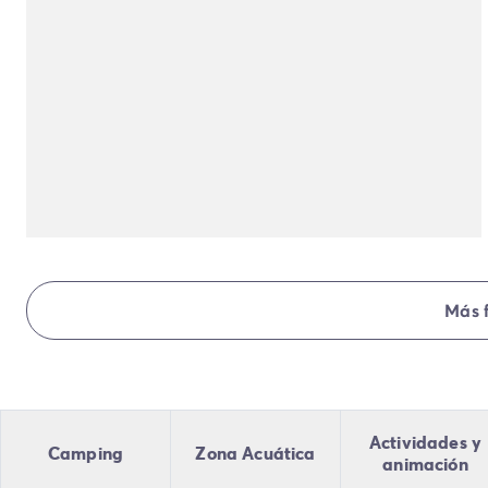
Todas nuestras temáticas
Por tema
Camping 3 estrellas
Camping 4 estrellas
Camping a orillas del mar
Camping cerca de una magnífica ciudad
Camping con Club Junior
Camping con Mini Club
Camping con parque acuático
Camping con piscina climatizada
Camping con un bebé
Camping en familia
Más 
Camping en plena naturaleza
Camping que admite perros
Campings 5 estrellas
Campings de lujo
Por destino
Actividades y
Camping
Zona Acuática
Camping Costa Azul
animación
Camping Isla de Elba