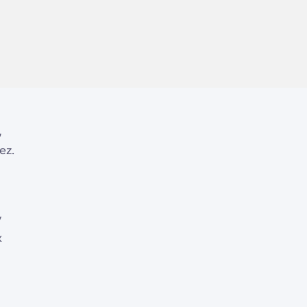
,
ez.
y
x