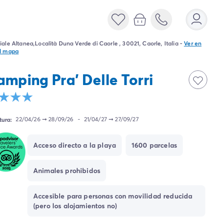
iale Altanea,Località Duna Verde di Caorle , 30021, Caorle, Italia
-
Ver en
l mapa
amping Pra' Delle Torri
tura:
22/04/26
➞
28/09/26
-
21/04/27
➞
27/09/27
Acceso directo a la playa
1600 parcelas
Animales prohibidos
Accesible para personas con movilidad reducida
(pero los alojamientos no)