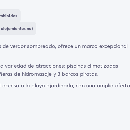
rohibidos
 alojamientos no)
s de verdor sombreado, ofrece un marco excepcional
 variedad de atracciones: piscinas climatizadas
eras de hidromasaje y 3 barcos piratas.
el acceso a la playa ajardinada, con una amplia ofert
ares.
 magnífico campo de golf de 18 hoyos.