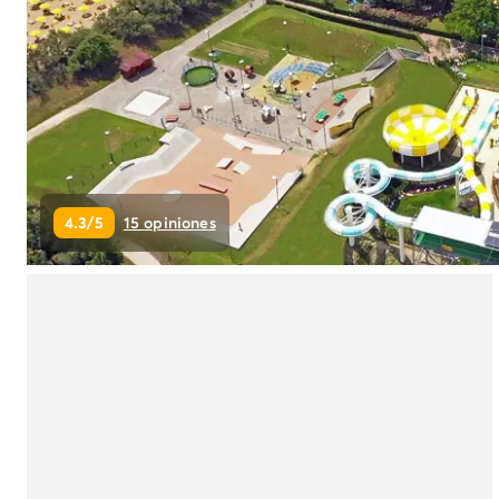
Camping Montroig
Camping Salou
Camping Sitges
Camping Tarragona
Camping Comunidad Valenciana
Camping Costa Blanca
Camping Alfaz del Pi
Camping Alicante
4.3/5
15 opiniones
Camping Benidorm
Camping Costa de Azahar
Camping Peniscola
Camping Portugal
Camping Algarve
Camping Norte de Portugal
Camping Oporto
Camping Francia
Camping Aquitania
Camping Dordoña - Périgord
Camping Gironda