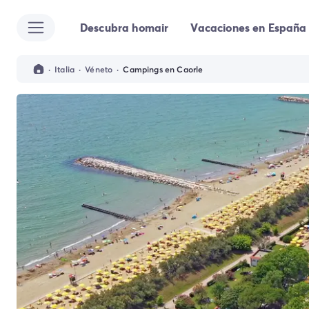
Descubra homair
Vacaciones en España
Todos destinos
Camping España
Camping Cantabria
·
Italia
·
Véneto
·
Campings en Caorle
Camping Noja
Camping San Sebastian
Camping Santander
Camping Catalunya
Camping Costa Brava
Camping Barcelona
Camping Begur
Camping Blanes
Camping Girona
Camping Palamos
Camping Tossa de Mar
Camping Costa Dorada
Camping Cambrils
Camping Creixell