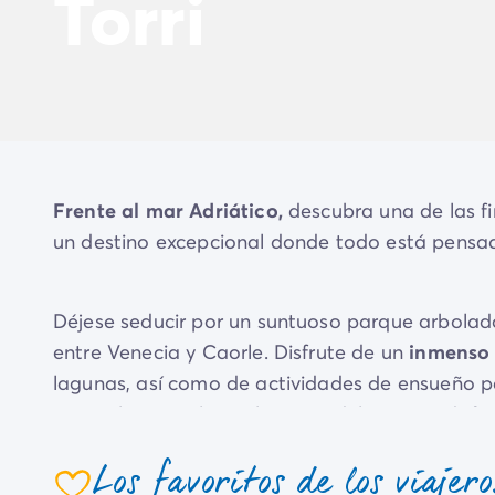
Torri
El espíritu Homair
Vive la experiencia
La Experiencia Homair
Servicios & info práctica
Servicios a la carta
Nuestros paquetes de catering
Corresponsales atentos a ti
Prepara tu estancia
Frente al mar Adriático,
descubra una de las fin
Seguro de anulación
un destino excepcional donde todo está pensado
Formas de pago
Déjese seducir por un suntuoso parque arbolado 
entre Venecia y Caorle. Disfrute de un
inmenso 
lagunas, así como de actividades de ensueño par
junto al agua y la exploración del Véneto, disfr
los
amantes de la naturaleza
y el confort, ¡su
Los favoritos de los viajero