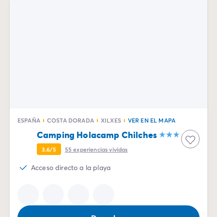
Vive la experiencia
La Experiencia Homair
Servicios & info práctica
Servicios a la carta
Nuestros paquetes de catering
Corresponsales atentos a ti
Prepara tu estancia
Seguro de anulación
Formas de pago
ESPAÑA
COSTA DORADA
XILXES
VER EN EL MAPA
Camping Holacamp Chilches
3.6/5
55
experiencias vividas
Acceso directo a la playa