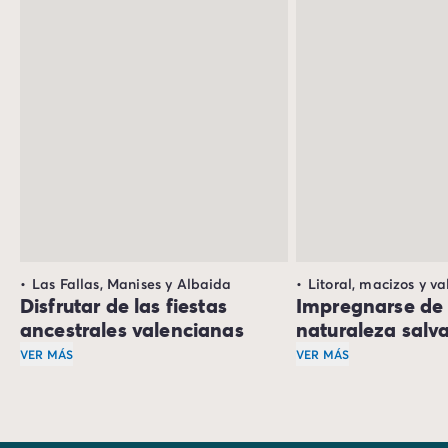
Las Fallas, Manises y Albaida
Litoral, macizos y va
Disfrutar de las fiestas
Impregnarse de 
ancestrales valencianas
naturaleza salva
VER MÁS
VER MÁS
La cultura valenciana se vive en la calle, al ritmo de su
La región goza de 
Pero más allá de las festividades, son los gestos artesan
Entre la
costa medit