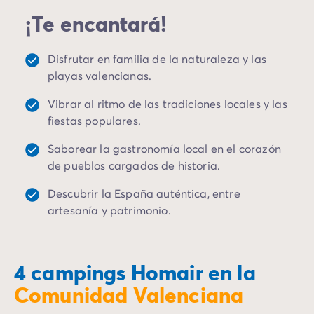
Camping Landas
¡Te encantará!
Camping Biscarrosse
Camping Pirineos-Atlánticos
Camping Biarritz
Disfrutar en familia de la naturaleza y las
Camping Bidart
playas valencianas.
Camping Bretaña
Vibrar al ritmo de las tradiciones locales y las
Camping Córcega
fiestas populares.
Camping Grand Est
Camping Alsacia
Saborear la gastronomía local en el corazón
Camping Languedoc-Rosellón
de pueblos cargados de historia.
Camping Pirineos-Orientales
Camping Argelès sur Mer
Descubrir la España auténtica, entre
Camping Normandía
artesanía y patrimonio.
Camping París
Camping Paris
Camping Poitou-Charentes
4 campings Homair en la
Camping Charente Marítimo
Comunidad Valenciana
Camping Italia
Camping Cerdeña