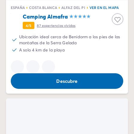
Todas nuestras temáticas
Por tema
ESPAÑA
COSTA BLANCA
ALFAZ DEL PI
VER EN EL MAPA
Camping 3 estrellas
Camping Almafra
Camping 4 estrellas
4/5
87
experiencias vividas
Camping a orillas del mar
Camping cerca de una magnífica ciudad
Ubicación ideal cerca de Benidorm a los pies de las
montañas de la Serra Gelada
Camping con Club Junior
A solo 4 km de la playa
Camping con Mini Club
Camping con parque acuático
Camping con piscina climatizada
Camping con un bebé
Camping en familia
Descubre
Camping en plena naturaleza
Camping que admite perros
Campings 5 estrellas
Campings de lujo
Por destino
Camping Costa Azul
Camping Isla de Elba