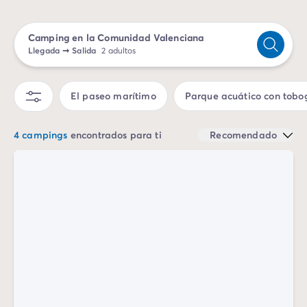
Camping Emilia Romaña
Camping Latium
Camping en la Comunidad Valenciana
Camping Roma
Llegada
➞
Salida
2 adultos
Camping Lombardía
Camping Lago de Guardia
Camping Lago Mayor
El paseo marítimo
Parque acuático con tobo
Camping Piamonte
Camping Toscana
4 campings
encontrados para ti
Recomendado
Camping Véneto
Camping Venecia
Camping Croacia
Otros destinos
Camping Alemania
Camping Holanda
Camping Suiza
Camping Austria
Camping Luxemburgo
Camping Eslovenia