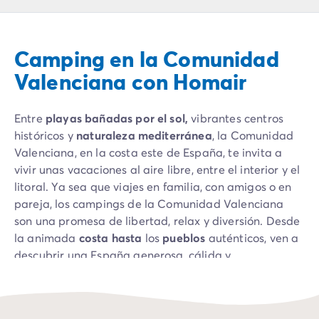
Camping Montroig
Camping Salou
Camping Sitges
Camping en la Comunidad
Camping Tarragona
Camping Comunidad Valenciana
Valenciana con Homair
Camping Costa Blanca
Camping Alfaz del Pi
Entre
playas bañadas por el sol,
vibrantes centros
Camping Alicante
históricos y
naturaleza mediterránea
, la Comunidad
Camping Benidorm
Valenciana, en la costa este de España, te invita a
Camping Costa de Azahar
vivir unas vacaciones al aire libre, entre el interior y el
Camping Peniscola
litoral. Ya sea que viajes en familia, con amigos o en
Camping Portugal
pareja, los campings de la Comunidad Valenciana
Camping Algarve
son una promesa de libertad, relax y diversión. Desde
Camping Norte de Portugal
la animada
costa hasta
los
pueblos
auténticos, ven a
Camping Oporto
descubrir una España generosa, cálida y
Camping Francia
profundamente viva.
Camping Aquitania
Camping Dordoña - Périgord
Camping Gironda