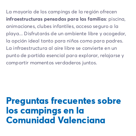
La mayoría de los campings de la región ofrecen
infraestructuras pensadas para las familias
: piscina,
animaciones, clubes infantiles, acceso seguro a la
playa... Disfrutarás de un ambiente libre y acogedor,
la opción ideal tanto para niños como para padres.
La infraestructura al aire libre se convierte en un
punto de partida esencial para explorar, relajarse y
compartir momentos verdaderos juntos.
Una estancia en el corazón de la
Comunidad
Valenciana
te da la libertad de vivir a tu propio ritmo,
sin ataduras. Podrás alternar entre mar, naturaleza,
cultura y gastronomía, mientras disfruta de un
Preguntas frecuentes sobre
alojamiento accesible y acogedor.
los campings en la
Ya sea en pareja, con amigos o en familia, te irás con
Comunidad Valenciana
recuerdos sencillos, auténticos... y con ganas de
volver.