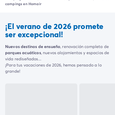
Camping Montroig
campings en Homair
Camping Salou
Camping Sitges
Camping Tarragona
¡El verano de 2026 promete
Camping Comunidad Valenciana
Camping Costa Blanca
ser excepcional!
Camping Alfaz del Pi
Camping Alicante
Nuevos destinos de ensueño
, renovación completa de
Camping Benidorm
parques acuáticos
, nuevos alojamientos y espacios de
Camping Costa de Azahar
vida rediseñados...
Camping Peniscola
¡Para tus vacaciones de 2026, hemos pensado a lo
Camping Portugal
grande!
Camping Algarve
Camping Norte de Portugal
Camping Oporto
Camping Francia
Camping Aquitania
Camping Dordoña - Périgord
Camping Gironda