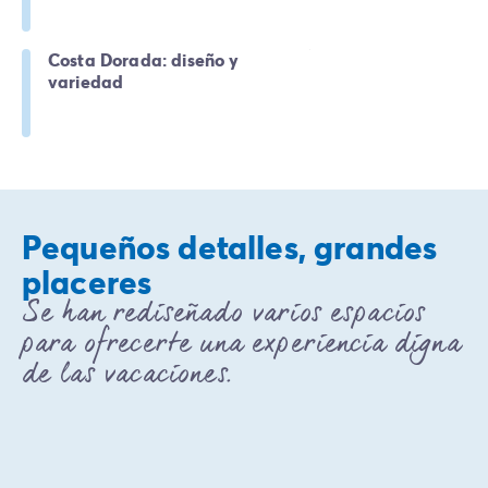
Vive la experiencia
La Experiencia Homair
Costa Dorada: diseño y
Servicios & info práctica
variedad
Servicios a la carta
Nuestros paquetes de catering
Corresponsales atentos a ti
Prepara tu estancia
Seguro de anulación
Formas de pago
Pequeños detalles, grandes
placeres
Se han rediseñado varios espacios
para ofrecerte una experiencia digna
de las vacaciones.