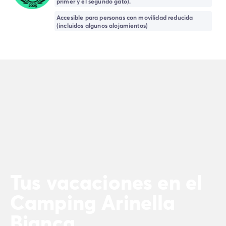
primer y el segundo gato).
Camping Landas
Camping Biscarrosse
Accesible para personas con movilidad reducida
(incluidos algunos alojamientos)
Camping Pirineos-Atlánticos
Camping Biarritz
Camping Bidart
Camping Bretaña
Camping Córcega
Camping Grand Est
Camping Alsacia
Camping Languedoc-Rosellón
Camping Pirineos-Orientales
Camping Argelès sur Mer
Camping Normandía
Camping París
Tus vacaciones en el
Camping Paris
Camping Poitou-Charentes
Camping Arinella
Camping Charente Marítimo
Camping Italia
Bianca
Camping Cerdeña