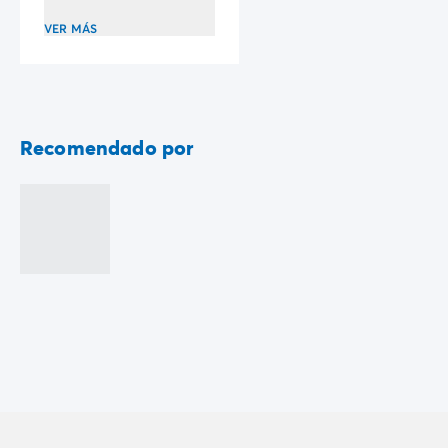
Vive la experiencia
VER MÁS
La Experiencia Homair
Servicios & info práctica
Servicios a la carta
Nuestros paquetes de catering
Corresponsales atentos a ti
Recomendado por
Prepara tu estancia
Seguro de anulación
Formas de pago