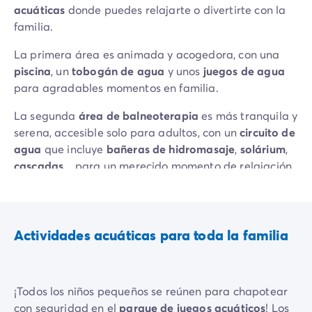
acuáticas
donde puedes relajarte o divertirte con la
familia.
La primera área es animada y acogedora, con una
piscina
, un
tobogán de agua
y unos
juegos de agua
para agradables momentos en familia.
La segunda
área de balneoterapia
es más tranquila y
serena, accesible solo para adultos, con un
circuito de
agua
que incluye
bañeras de hidromasaje
,
solárium
,
cascadas
... para un merecido momento de relajación.
Y no olvides el
centro de bienestar
, con sus numerosas
instalaciones que te permitirán descansar y encontrar
tu rincón de paz...
Actividades acuáticas para toda la familia
¡Todos los niños pequeños se reúnen para chapotear
con seguridad en el
parque de juegos acuáticos
! Los