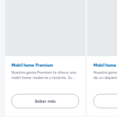
Mobil home Premium
Mobil home
Nuestra gama Premium te ofrece una
Nuestra gama
mobil home moderna y reciente. Su
de un alojam
amplia terraza sombreada en un
totalmente e
entorno natural privilegiado y la
tienen su esp
calidad de sus equipamientos
equipada, te
interiores harán que tus vacaciones
sencillez, inti
Saber más
sean aún más agradables.
unas vacacion