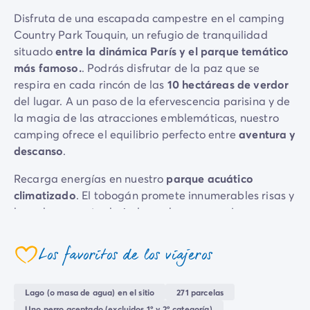
Camping Emilia Romaña
Disfruta de una escapada campestre en el camping
Camping Latium
Country Park Touquin, un refugio de tranquilidad
Camping Roma
situado
entre la dinámica París y el parque temático
Camping Lombardía
más famoso.
. Podrás disfrutar de la paz que se
Camping Lago de Guardia
respira en cada rincón de las
10 hectáreas de verdor
Camping Lago Mayor
del lugar. A un paso de la efervescencia parisina y de
Camping Piamonte
la magia de las atracciones emblemáticas, nuestro
Camping Toscana
camping ofrece el equilibrio perfecto entre
aventura y
Camping Véneto
descanso
.
Camping Venecia
Recarga energías en nuestro
parque acuático
Camping Croacia
climatizado
. El tobogán promete innumerables risas y
Otros destinos
buen humor entre bajadas y chapuzones. Los
Camping Alemania
pequeños exploradores podrán aventurarse en las
Camping Holanda
áreas de juego, mientras los más golosos disfrutan en
Camping Suiza
Los favoritos de los viajeros
coeur
el café-bar.
Camping Austria
Camping Luxemburgo
El camping es perfecto para hacer una escapada
Lago (o masa de agua) en el sitio
271 parcelas
Camping Eslovenia
natural de un fin de semana, tanto si buscas
conectar
Uno perro aceptado (excluidos 1º y 2º categoría)