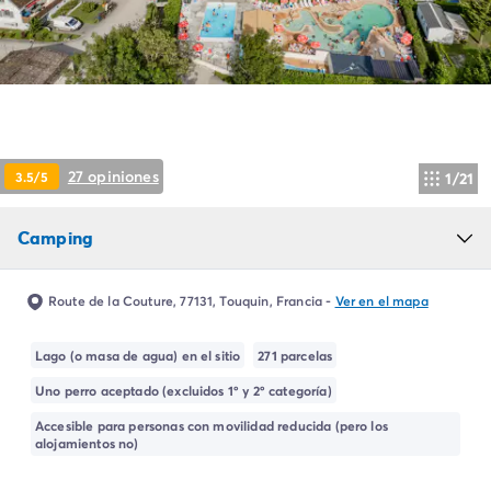
Camping Montroig
Camping Salou
Camping Sitges
Camping Tarragona
Camping Comunidad Valenciana
Camping Costa Blanca
Camping Alfaz del Pi
27 opiniones
3.5/5
1/21
Camping Alicante
Camping Benidorm
Camping
Camping Costa de Azahar
Camping Peniscola
Camping Portugal
Route de la Couture, 77131, Touquin, Francia
-
Ver en el mapa
Camping Algarve
Camping Norte de Portugal
Lago (o masa de agua) en el sitio
271 parcelas
Camping Oporto
Uno perro aceptado (excluidos 1º y 2º categoría)
Camping Francia
Camping Aquitania
Accesible para personas con movilidad reducida (pero los
alojamientos no)
Camping Dordoña - Périgord
Camping Gironda