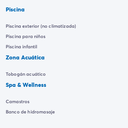
¡A grandes y pequeños les encantará deslizarse por
Piscina
nuestro tobogán acuático, ideal para llenarse de
risas!
Piscina exterior (no climatizada)
Piscina para niños
Piscina infantil
Zona Acuática
Tobogán acuático
Spa & Wellness
Camastros
Banco de hidromasaje