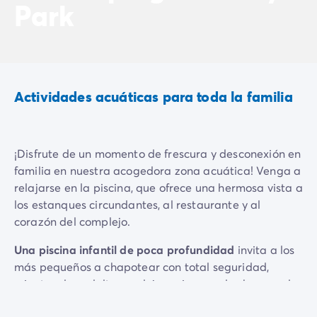
Park
Vive la experiencia
La Experiencia Homair
Servicios & info práctica
Servicios a la carta
Nuestros paquetes de catering
Actividades acuáticas para toda la familia
Corresponsales atentos a ti
Prepara tu estancia
Seguro de anulación
Formas de pago
¡Disfrute de un momento de frescura y desconexión en
familia en nuestra acogedora zona acuática! Venga a
relajarse en la piscina, que ofrece una hermosa vista a
los estanques circundantes, al restaurante y al
corazón del complejo.
Una piscina infantil de poca profundidad
invita a los
más pequeños a chapotear con total seguridad,
mientras los adultos se dejan mimar en los bancos de
hidromasaje.