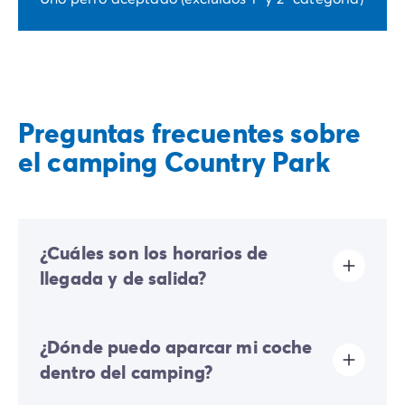
Preguntas frecuentes sobre
el camping Country Park
¿Cuáles son los horarios de
llegada y de salida?
Las llegadas se realizan de 16:00 a 19:00. Las salidas
¿Dónde puedo aparcar mi coche
se realizan de 08:00 a 10:00. A tu llegada, dirígete
directamente a la recepción de Homair Vacances -
dentro del camping?
Eurocamp (marcas de nuestro grupo).