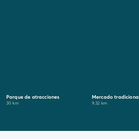
Aproveche su estancia para descubrir y degustar los
productos de la región, ¡en
Coulommiers
!
Mercado tradicional: miércoles y domingos por la
mañana todo el año
Mercado nocturno con artesanos y productores
locales
Parque de atracciones
Mercado tradiciona
30 km
9.32 km