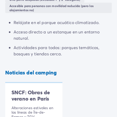
Todas nuestras temáticas
con la naturaleza local como si vienes de más lejos
Accesible para personas con movilidad reducida (pero los
Por tema
alojamientos no)
para experimentar la magia de un mundo imaginario
.
Camping 3 estrellas
¡Las aventuras y el cambio de aires están más cerca
Camping 4 estrellas
Relájate en el parque acuático climatizado.
de lo que piensas!
Camping a orillas del mar
Acceso directo a un estanque en un entorno
Camping cerca de una magnífica ciudad
natural.
Camping con Club Junior
Camping con Mini Club
Actividades para todos: parques temáticos,
Camping con parque acuático
bosques y tiendas cerca.
Camping con piscina climatizada
Camping con un bebé
Camping en familia
Noticias del camping
Camping en plena naturaleza
Camping que admite perros
Campings 5 estrellas
SNCF: Obras de
Campings de lujo
verano en París
Por destino
Camping Costa Azul
Alteraciones estivales en
las líneas de Île-de-
Camping Isla de Elba
France y TGV