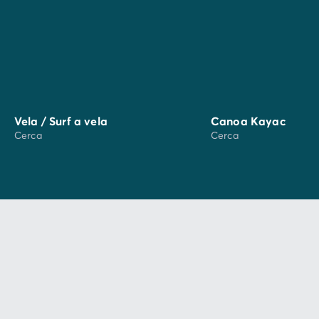
el
parque acuático AcquaVillage
. En Marina di
Castagneto (a 23 minutos en coche), el
parque de
atracciones Cavallino Matto
promete un día
memorable para toda la familia.
Vela / Surf a vela
Canoa Kayac
Cerca
Cerca