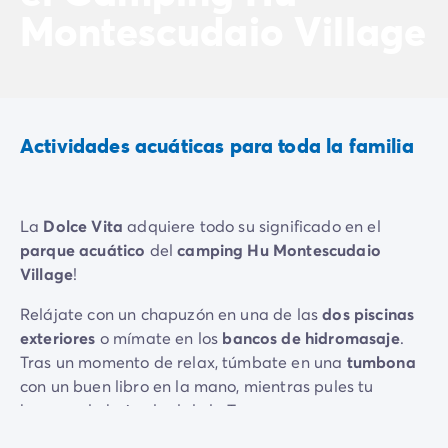
Montescudaio Village
Vive la experiencia
La Experiencia Homair
Servicios & info práctica
Servicios a la carta
Nuestros paquetes de catering
Corresponsales atentos a ti
Actividades acuáticas para toda la familia
Prepara tu estancia
Seguro de anulación
Formas de pago
La
Dolce Vita
adquiere todo su significado en el
parque acuático
del
camping Hu Montescudaio
Village
!
Relájate con un chapuzón en una de las
dos piscinas
exteriores
o mímate en los
bancos de hidromasaje
.
Tras un momento de relax, túmbate en una
tumbona
con un buen libro en la mano, mientras pules tu
bronceado bajo el sol de la Toscana.