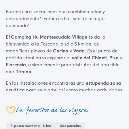
Camping Emilia Romaña
Buscas unas vacaciones que combinen relax y
Camping Latium
descubrimiento? ¡Entonces has venido al lugar
Camping Roma
adecuado!
Camping Lombardía
Camping Lago de Guardia
El Camping Hu Montescudaio Village
te da la
Camping Lago Mayor
bienvenida a la Toscana, a sólo 5 km de las
Camping Piamonte
magníficas playas de
Cecina
y
Vada
. Es el punto de
Camping Toscana
partida ideal para explorar el
valle del Chianti
,
Pisa
y
Camping Véneto
Florencia
, o simplemente para disfrutar del apacible
Camping Venecia
mar
Tirreno
.
Camping Croacia
Otros destinos
En las instalaciones encontrarás una
estupenda zona
Camping Alemania
acuática
para relajarte, así como muchas actividades
Camping Holanda
divertidas, como
minigolf
, un
rocódromo
y
aparatos
Camping Suiza
de gimnasia
. Y para que no te falte de nada, el
Los favoritos de los viajeros
Camping Austria
camping ofrece servicios de primera clase:
coeur
Camping Luxemburgo
restaurante
,
snack bar
,
bar
,
tienda de comestibles
,
Camping Eslovenia
todo lo necesario para que disfrutes aún más de tus
El paseo marítimo - 5 km
552 parcelas