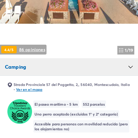
Camping Montroig
Camping Salou
Camping Sitges
Camping Tarragona
Camping Comunidad Valenciana
Camping Costa Blanca
Camping Alfaz del Pi
86 opiniones
4.4/5
1/19
Camping Alicante
Camping Benidorm
Camping
Camping Costa de Azahar
Camping Peniscola
Camping Portugal
Strada Provinciale 57 del Poggetto, 2,, 56040, Montescudaio, Italia
Camping Algarve
-
Ver en el mapa
Camping Norte de Portugal
Camping Oporto
El paseo marítimo - 5 km
552 parcelas
Camping Francia
Uno perro aceptado (excluidos 1º y 2º categoría)
Camping Aquitania
Accesible para personas con movilidad reducida (pero
Camping Dordoña - Périgord
los alojamientos no)
Camping Gironda