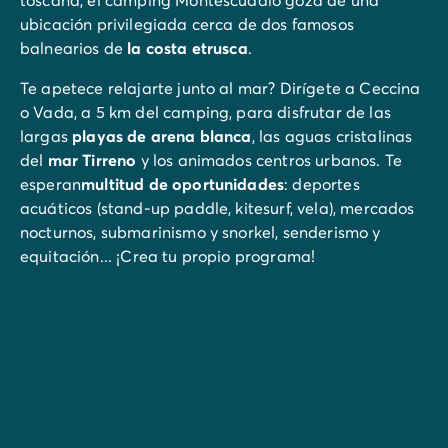
ubicación privilegiada cerca de dos famosos
balnearios de
la costa etrusca
.
Te apetece relajarte junto al mar? Dirígete a Ceccina
o Vada, a 5 km del camping, para disfrutar de las
largas
playas de arena blanca
, las aguas cristalinas
del
mar Tirreno
y los animados centros urbanos. Te
esperan
multitud de oportunidades
: deportes
acuáticos (stand-up paddle, kitesurf, vela), mercados
nocturnos, submarinismo y snorkel, senderismo y
equitación... ¡Crea tu propio programa!
Prefieres un auténtico paseo? Explora los
innumerables pueblos pintorescos y paisajes bucólicos
de la Toscana: el pueblo de Volterra en lo alto de una
colina, el pueblo medieval de Bolgheri, las inmensas
torres de San Gimignano o el valle del Chianti.
Para ir en familia, Ceccina alberga el
zoo Gallorose
y