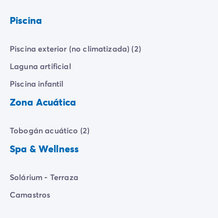
A los más pequeños les espera un paraíso acuático.
Podrán jugar a sus anchas en una gran
piscina
Piscina
infantil
con
zona de juegos acuáticos
, el lugar
perfecto para que se diviertan.
Piscina exterior (no climatizada) (2)
Un lugar perfecto para combinar relax y diversión en
Laguna artificial
familia!
Piscina infantil
Zona Acuática
Tobogán acuático (2)
Spa & Wellness
Solárium - Terraza
Camastros