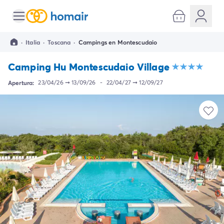
Todos destinos
Camping España
·
Italia
·
Toscana
·
Campings en Montescudaio
Camping Cantabria
Camping Noja
Camping Hu Montescudaio Village
Camping San Sebastian
Camping Santander
Apertura:
23/04/26
➞
13/09/26
-
22/04/27
➞
12/09/27
Camping Catalunya
Camping Costa Brava
Camping Barcelona
Camping Begur
Camping Blanes
Camping Girona
Camping Palamos
Camping Tossa de Mar
Camping Costa Dorada
Camping Cambrils
Camping Creixell