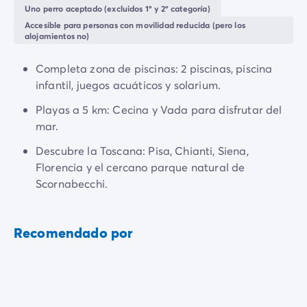
Todas nuestras temáticas
vacaciones.
Uno perro aceptado (excluidos 1º y 2º categoría)
Por tema
Accesible para personas con movilidad reducida (pero los
Así que te toca a ti relajarte, descubrir y disfrutar!
Camping 3 estrellas
alojamientos no)
Camping 4 estrellas
Camping a orillas del mar
Completa zona de piscinas: 2 piscinas, piscina
Camping cerca de una magnífica ciudad
infantil, juegos acuáticos y solarium.
Camping con Club Junior
Playas a 5 km: Cecina y Vada para disfrutar del
Camping con Mini Club
mar.
Camping con parque acuático
Camping con piscina climatizada
Descubre la Toscana: Pisa, Chianti, Siena,
Camping con un bebé
Florencia y el cercano parque natural de
Camping en familia
Scornabecchi.
Camping en plena naturaleza
Camping que admite perros
Recomendado por
Campings 5 estrellas
Campings de lujo
Por destino
Camping Costa Azul
Camping Isla de Elba