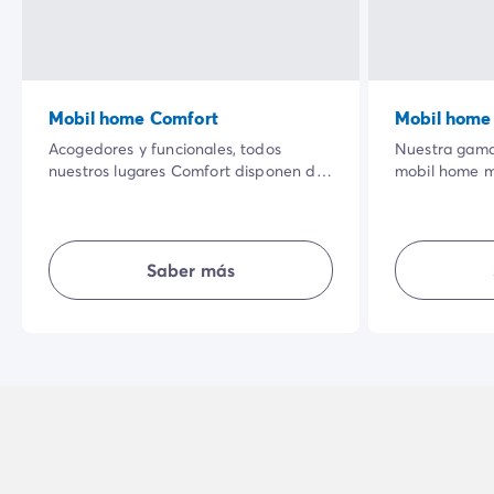
Mobil home Comfort
Mobil home
Acogedores y funcionales, todos
Nuestra gama
nuestros lugares Comfort disponen de
mobil home m
agua.
amplia terra
entorno natura
calidad de s
interiores ha
Saber más
sean aún más