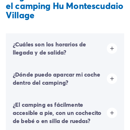
el camping Hu Montescudaio
Village
¿Cuáles son los horarios de
llegada y de salida?
El horario de llegada es de 16:00 a 19:00. El horario de
¿Dónde puedo aparcar mi coche
salida es de 08:00 a 10:00. A su llegada, le rogamos
que se dirija primero a la recepción principal del
dentro del camping?
camping y, posteriormente, a la recepción de Homair
Vacances / Eurocamp para completar su registro.
En el camping solo se permite un vehículo; cualquier
¿El camping es fácilmente
coche adicional deberá estacionar en el aparcamiento
exterior.
accesible a pie, con un cochecito
Algunas parcelas permiten estacionar su vehículo; si no
de bebé o en silla de ruedas?
es el caso, se pondrá a su disposición un aparcamiento