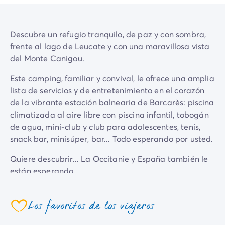
Camping Mediterráneo
Camping País Vasco
Camping Pirineos
Descubre un refugio tranquilo, de paz y con sombra,
Camping Sur de Francia
frente al lago de Leucate y con una maravillosa vista
Ofertas promocionales
del Monte Canigou.
Ofertas relámpago
/es/promociones
Ventajas & buenos planes
Este camping, familiar y convival, le ofrece una amplia
Programa de patrocinio
lista de servicios y de entretenimiento en el corazón
Programa Privilegios
de la vibrante estación balnearia de Barcarès: piscina
Nuevos campings 2026
climatizada al aire libre con piscina infantil, tobogán
Nuestras alquileres
de agua, mini-club y club para adolescentes, tenis,
Casas moviles
/es/bungalows
snack bar, minisúper, bar... Todo esperando por usted.
Alojamiento específico
/es/otros-alojamientos
Quiere descubrir... La Occitanie y España también le
Parcelas
/es/parcela-camping
están esperando
Case mobili para famiglia
/es/casas-moviles-familia
Case mobili para PMR
/es/mobil-homes-pmr
Los alquileres By Roan
/es/alquileres-by-roan
Los favoritos de los viajeros
coeur
La gama Ultimate
/es/la-gama-ultimate
El espíritu Homair