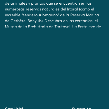
de animales y plantas que se encuentran en las
numerosas reservas naturales del litoral (como el
increíble "sendero submarino" de la Reserva Marina
de Cerbère-Banyuls). Descubra en las cercanías: el
Museo de la Prehistoria de Tautavel, La Fortaleza de
Salses, Los Castillos Cátaros, Las ciudades de
Collioure, Perpignan, Carcassonne, Andorra o la
Costa Brava en España, los mercados (todas las
mañanas excepto los sábados, mercado nocturno
todas las noches)
En Leucate (a 10 minutos del camping), descubra con
la familia, la isla de actividades: canoa, hidropedal,
bote, jardín botánico ... y la búsqueda del tesoro
organizada con regularidad.
Amante del vino, emprende un viaje por la
Ruta del
Vino de Fitou
y las
Côtes Catalanes
, donde el mar y
los viñedos se encuentran y cada copa revela el
Carril bici
Sumersión