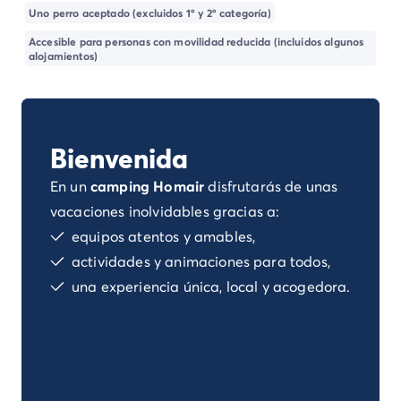
Camping Landas
Uno perro aceptado (excluidos 1º y 2º categoría)
Camping Biscarrosse
Accesible para personas con movilidad reducida (incluidos algunos
Camping Pirineos-Atlánticos
alojamientos)
Camping Biarritz
Camping Bidart
Camping Bretaña
Camping Córcega
Bienvenida
Camping Grand Est
Camping Alsacia
En un
camping Homair
disfrutarás de unas
Camping Languedoc-Rosellón
vacaciones inolvidables gracias a:
Camping Pirineos-Orientales
equipos atentos y amables,
Camping Argelès sur Mer
actividades y animaciones para todos,
Camping Normandía
una experiencia única, local y acogedora.
Camping París
Camping Paris
Camping Poitou-Charentes
Camping Charente Marítimo
Camping Italia
Camping Cerdeña