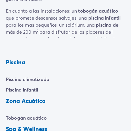
En cuanto a las instalaciones: un
tobogán acuático
que promete descensos salvajes, una
piscina infantil
para los más pequeños, un solárium, una
piscina de
más de 200 m² para disfrutar de los placeres del
agua, ¡así como un bar / snack bar para deleitar tu
paladar!
Entretenimiento
: aquadance, aquafun, fiesta en la
Piscina
piscina, bailes al sol... Hay de todo para que pases
unas vacaciones llenas de energía y buen humor.
Piscina climatizada
Piscina infantil
Zona Acuática
Tobogán acuático
Spa & Wellness