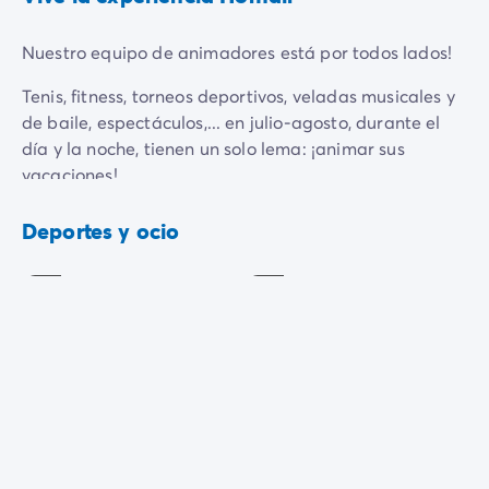
Nuestro equipo de animadores está por todos lados!
Tenis, fitness, torneos deportivos, veladas musicales y
de baile, espectáculos,... en julio-agosto, durante el
día y la noche, tienen un solo lema: ¡animar sus
vacaciones!
Gimnasia /
A proximidad (800m): alquiler de botes, motos
Tenis
Estiramientos
Deportes y ocio
acuáticas, boyas remolcadas, Flyboard ... al igual que
Incluido
Incluido
mini golf, esquí acuático (6 km), waterjump (6
km),tirolesas (7km) ...
Desarrollo
muscular
Baloncesto
Incluido
Incluido