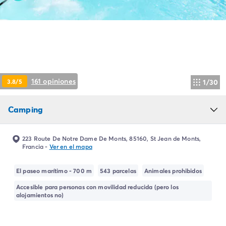
Camping Montroig
Camping Salou
Camping Sitges
Camping Tarragona
Camping Comunidad Valenciana
Camping Costa Blanca
Camping Alfaz del Pi
161 opiniones
3.8/5
1/30
Camping Alicante
Camping Benidorm
Camping
Camping Costa de Azahar
Camping Peniscola
Camping Portugal
223 Route De Notre Dame De Monts, 85160, St Jean de Monts,
Camping Algarve
Francia
-
Ver en el mapa
Camping Norte de Portugal
Camping Oporto
El paseo marítimo - 700 m
543 parcelas
Animales prohibidos
Camping Francia
Accesible para personas con movilidad reducida (pero los
Camping Aquitania
alojamientos no)
Camping Dordoña - Périgord
Camping Gironda