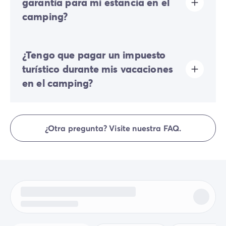
garantía para mi estancia en el
Algunas parcelas permiten estacionar su vehículo; si no
camping?
es el caso, se pondrá a su disposición un aparcamiento
alejado cerca de su alojamiento.
Sí, se le solicitará un depósito de garantía durante su
¿Tengo que pagar un impuesto
registro en línea o una vez que llegue al camping.
turístico durante mis vacaciones
en el camping?
El impuesto turístico se aplica en casi todos los lugares
turísticos. Por lo tanto, deberás abonarlo al registrarte
¿Otra pregunta? Visite nuestra FAQ.
online o una vez allí.