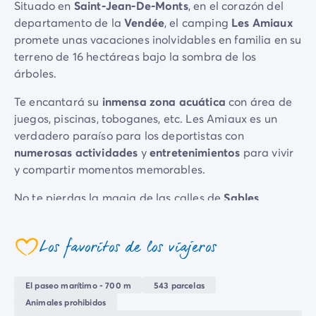
Situado en
Saint-Jean-De-Monts
, en el corazón del
Camping Emilia Romaña
departamento de la
Vendée
, el camping
Les Amiaux
Camping Latium
promete unas vacaciones inolvidables en familia en su
Camping Roma
terreno de 16 hectáreas bajo la sombra de los
Camping Lombardía
árboles.
Camping Lago de Guardia
Camping Lago Mayor
Te encantará su
inmensa zona acuática
con área de
Camping Piamonte
juegos, piscinas, toboganes, etc. Les Amiaux es un
Camping Toscana
verdadero paraíso para los deportistas con
Camping Véneto
numerosas actividades
y
entretenimientos
para vivir
Camping Venecia
y compartir momentos memorables.
Camping Croacia
No te pierdas la magia de las calles de
Sables
Otros destinos
d'Olonne
y
Pornic
, ideales para pasear y respirar el
Camping Alemania
aire fresco del océano. El Puerto Viejo de
La Rochelle
Camping Holanda
Los favoritos de los viajeros
te invita a sumergirte en su historia, mientras que una
Camping Suiza
coeur
visita a la Biscuiterie Saint-Michel despertará tus
Camping Austria
papilas gustativas con sus dulces delicias.
Camping Luxemburgo
El paseo marítimo - 700 m
543 parcelas
Camping Eslovenia
Animales prohibidos