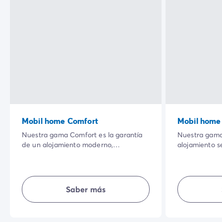
Mobil home Comfort
Mobil home 
Nuestra gama Comfort es la garantía
Nuestra gama 
de un alojamiento moderno,
alojamiento s
totalmente equipado y donde todos
mejor relació
tienen su espacio habitacional. Bien
habitacionale
equipada, te ofrece comodidad,
al aire libre,
sencillez, intimidad... al aire libre para
disfrutar de 
Saber más
unas vacaciones perfectas.
sea tu presup