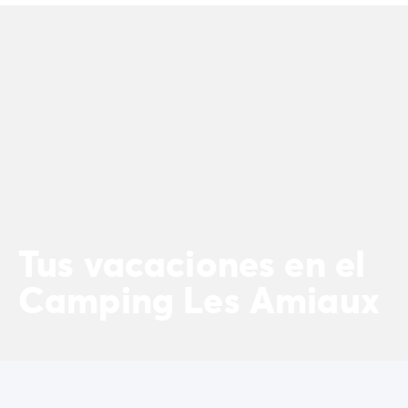
Camping Landas
Camping Biscarrosse
Camping Pirineos-Atlánticos
Camping Biarritz
Camping Bidart
Camping Bretaña
Camping Córcega
Camping Grand Est
Camping Alsacia
Camping Languedoc-Rosellón
Camping Pirineos-Orientales
Tus vacaciones en el
Camping Argelès sur Mer
Camping Normandía
Camping Les Amiaux
Camping París
Camping Paris
Camping Poitou-Charentes
Camping Charente Marítimo
Camping Italia
Camping Cerdeña