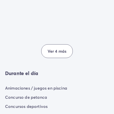
la familia.
Las noches temáticas
, las
fiestas de baile
y
las sesiones de karaoke crean un ambiente alegre y
relajado, ideal para pasar tiempo de calidad con
amigos y familiares.
Les Amiaux es el lugar perfecto para combinar
relax
,
convivencia y
entretenimiento
durante toda tu
estancia.
Ver 4 más
Durante el día
Animaciones / juegos en piscina
Concurso de petanca
Concursos deportivos