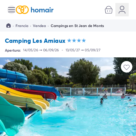
Todos destinos
Camping España
·
Francia
·
Vendea
·
Campings en St Jean de Monts
Camping Cantabria
Camping Noja
Camping Les Amiaux
Camping San Sebastian
Camping Santander
Apertura:
14/05/26
➞
06/09/26
-
13/05/27
➞
05/09/27
Camping Catalunya
Camping Costa Brava
Camping Barcelona
Camping Begur
Camping Blanes
Camping Girona
Camping Palamos
Camping Tossa de Mar
Camping Costa Dorada
Camping Cambrils
Camping Creixell