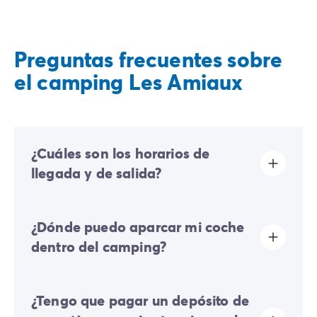
Preguntas frecuentes sobre
el camping Les Amiaux
¿Cuáles son los horarios de
llegada y de salida?
Las llegadas se realizan de 16:00 a 19:00. Las salidas
¿Dónde puedo aparcar mi coche
se realizan de 08:00 a 10:00. A tu llegada, dirígete
directamente a la recepción de Homair Vacances -
dentro del camping?
Eurocamp (marcas de nuestro grupo).
En el camping solo se permite un vehículo; cualquier
¿Tengo que pagar un depósito de
coche adicional deberá estacionar en el aparcamiento
exterior.