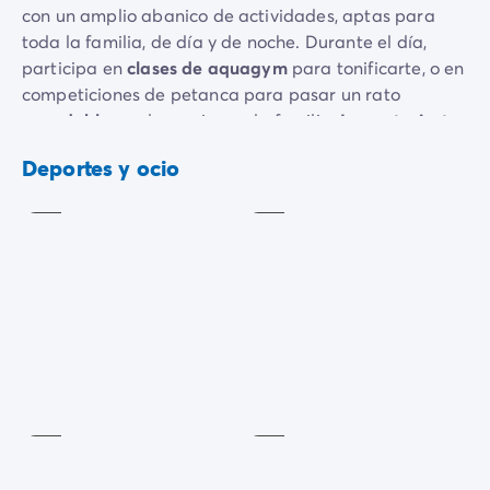
con un amplio abanico de actividades, aptas para
toda la familia, de día y de noche. Durante el día,
participa en
clases de aquagym
para tonificarte, o en
competiciones de petanca para pasar un rato
agradable
con los amigos o la familia.
Los entusiastas
Gimnasia
del deporte pueden reunirse para jugar partidos de
acuática
Tenis
Deportes y ocio
voleibol o tenis de mesa, en un ambiente amistoso y
Incluido
Incluido
dinámico.
Para los que quieran mantenerse en forma, nuestra
sala de fitness
está totalmente equipada con
máquinas de remo, bicicletas, cintas de correr y
máquinas elípticas, que ofrecen muchas opciones
Tiro
para un entrenamiento completo.
Sala de
con
musculación
arco
Cuando se pone el sol, el camping
se vuelve
festivo
Incluido
Incluido
con un montón de entretenimiento para todos los
gustos. Participa en
veladas de
lotería para probar
suerte, o disfruta de diversos espectáculos para toda