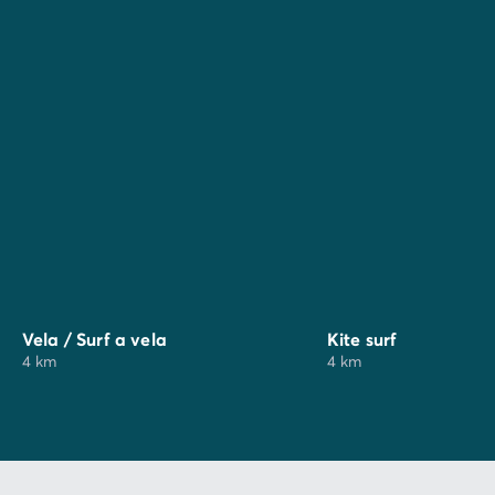
Mercado local todas las mañanas y mercado
nocturno todas las noches en temporada alta.
Vela / Surf a vela
Kite surf
4 km
4 km