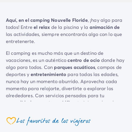
Camping Emilia Romaña
Camping Latium
Camping Roma
Aquí, en el camping Nouvelle Floride
, ¡hay algo para
Camping Lombardía
todos! Entre
el relax
de la piscina y la
animación de
Camping Lago de Guardia
las actividades, siempre encontrarás algo con lo que
Camping Lago Mayor
entretenerte.
Camping Piamonte
El camping es mucho más que un destino de
Camping Toscana
vacaciones, es un auténtico
centro de ocio
donde hay
Camping Véneto
algo para todos. Con
parques acuáticos
, campos de
Camping Venecia
deportes y
entretenimiento
para todas las edades,
Camping Croacia
nunca hay un momento aburrido. Aprovecha cada
Otros destinos
momento para relajarte, divertirte o explorar los
Camping Alemania
alrededores. Con servicios pensados para tu
Camping Holanda
comodidad
y un
entorno idílico
, te irás con la cabeza
Camping Suiza
llena de recuerdos y ganas de volver».
Camping Austria
Camping Luxemburgo
Los favoritos de los viajeros
Y no olvides que los campings vecinos «
Beach
coeur
Camping Eslovenia
Garden
» y «
Charlemagne
» te abren sus puertas para