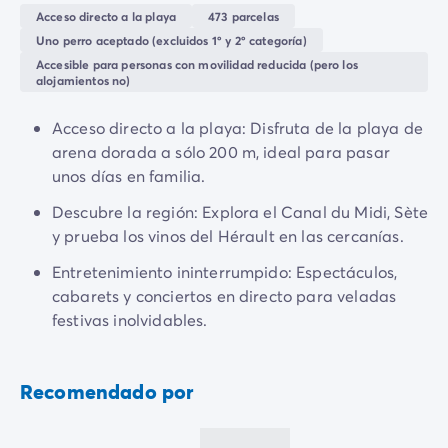
Todas nuestras temáticas
aún más descubrimientos y
diversión
!!!!!
Acceso directo a la playa
473 parcelas
Por tema
Uno perro aceptado (excluidos 1º y 2º categoría)
Camping 3 estrellas
Accesible para personas con movilidad reducida (pero los
Camping 4 estrellas
alojamientos no)
Camping a orillas del mar
Camping cerca de una magnífica ciudad
Acceso directo a la playa: Disfruta de la playa de
Camping con Club Junior
arena dorada a sólo 200 m, ideal para pasar
Camping con Mini Club
unos días en familia.
Camping con parque acuático
Descubre la región: Explora el Canal du Midi, Sète
Camping con piscina climatizada
y prueba los vinos del Hérault en las cercanías.
Camping con un bebé
Camping en familia
Entretenimiento ininterrumpido: Espectáculos,
Camping en plena naturaleza
cabarets y conciertos en directo para veladas
Camping que admite perros
festivas inolvidables.
Campings 5 estrellas
Campings de lujo
Por destino
Recomendado por
Camping Costa Azul
Camping Isla de Elba