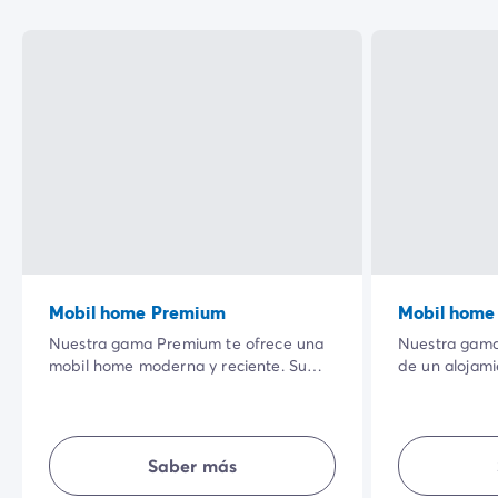
Mobil home Premium
Mobil home
Nuestra gama Premium te ofrece una
Nuestra gama
mobil home moderna y reciente. Su
de un alojam
amplia terraza sombreada en un
totalmente e
entorno natural privilegiado y la
tienen su esp
calidad de sus equipamientos
equipada, te
interiores harán que tus vacaciones
sencillez, inti
Saber más
sean aún más agradables.
unas vacacion