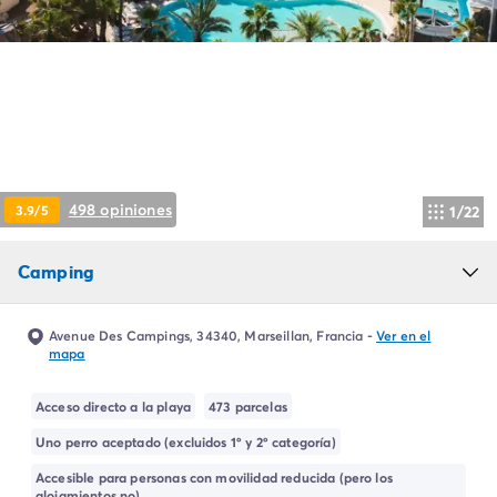
Camping Montroig
Camping Salou
Camping Sitges
Camping Tarragona
Camping Comunidad Valenciana
Camping Costa Blanca
Camping Alfaz del Pi
Camping Alicante
498 opiniones
3.9/5
1/22
Camping Benidorm
Camping Costa de Azahar
Camping Peniscola
Camping
Camping Portugal
Camping Algarve
Avenue Des Campings, 34340, Marseillan, Francia
-
Ver en el
Camping Norte de Portugal
mapa
Camping Oporto
Camping Francia
Acceso directo a la playa
473 parcelas
Camping Aquitania
Uno perro aceptado (excluidos 1º y 2º categoría)
Camping Dordoña - Périgord
Accesible para personas con movilidad reducida (pero los
Camping Gironda
alojamientos no)