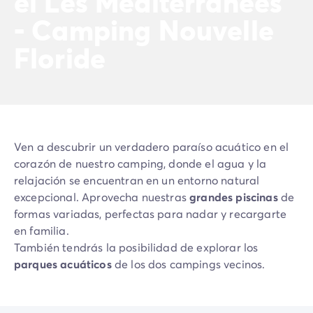
el Les Méditerranées
Vive la experiencia
- Camping Nouvelle
La Experiencia Homair
Floride
Servicios & info práctica
Servicios a la carta
Nuestros paquetes de catering
Corresponsales atentos a ti
Prepara tu estancia
Seguro de anulación
Ven a descubrir un verdadero paraíso acuático en el
Formas de pago
corazón de nuestro camping, donde el agua y la
relajación se encuentran en un entorno natural
excepcional. Aprovecha nuestras
grandes piscinas
de
formas variadas, perfectas para nadar y recargarte
en familia.
También tendrás la posibilidad de explorar los
parques acuáticos
de los dos campings vecinos.