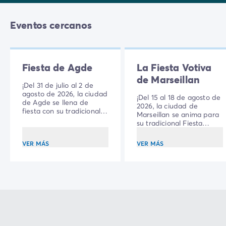
Eventos cercanos
Fiesta de Agde
La Fiesta Votiva
de Marseillan
¡Del 31 de julio al 2 de
agosto de 2026, la ciudad
¡Del 15 al 18 de agosto de
de Agde se llena de
2026, la ciudad de
fiesta con su tradicional
Marseillan se anima para
celebración local!
su tradicional Fiesta
Votiva, una cita
imprescindible del verano
VER MÁS
VER MÁS
occitano!