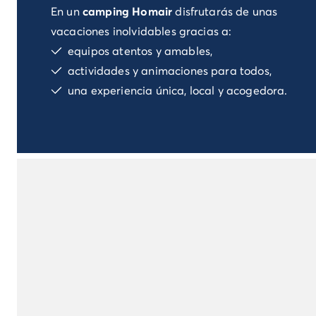
En un
camping Homair
disfrutarás de unas
Camping Landas
Camping Biscarrosse
vacaciones inolvidables gracias a:
Camping Pirineos-Atlánticos
equipos atentos y amables,
Camping Biarritz
actividades y animaciones para todos,
Camping Bidart
una experiencia única, local y acogedora.
Camping Bretaña
Camping Córcega
Camping Grand Est
Camping Alsacia
Camping Languedoc-Rosellón
Camping Pirineos-Orientales
Camping Argelès sur Mer
Camping Normandía
Camping París
Camping Paris
Camping Poitou-Charentes
Camping Charente Marítimo
Camping Italia