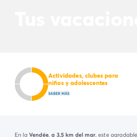
El espíritu Homair
Vive la experiencia
Tus vacacion
La Experiencia Homair
Servicios & info práctica
Servicios a la carta
Nuestros paquetes de catering
Corresponsales atentos a ti
Prepara tu estancia
Seguro de anulación
Formas de pago
Actividades, clubes para
niños y adolescentes
SABER MÁS
En la
Vendée
,
a 3,5 km del mar
, este agradable