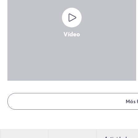
Todas nuestras temáticas
Por tema
Camping 3 estrellas
Camping 4 estrellas
Camping a orillas del mar
Vídeo
Camping cerca de una magnífica ciudad
Camping con Club Junior
Camping con Mini Club
Camping con parque acuático
Camping con piscina climatizada
Camping con un bebé
Camping en familia
Camping en plena naturaleza
Camping que admite perros
Más 
Campings 5 estrellas
Campings de lujo
Por destino
Camping Costa Azul
Camping Isla de Elba