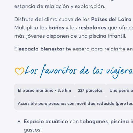
estancia de relajación y exploración.
Disfrute del clima suave de los
Países del Loira
Multiplica los
baños
y los
resbalones
que ofrec
más jóvenes disponen de una piscina infantil.
El
espacio bienestar
te espera para relajarte en
noche en torno a los juegos de cóctel o a la pis
Los favoritos de los viajero
En la cercana costa, numerosos
paseos pintor
coeur
más agradable del mundo.
El paseo marítimo - 3.5 km
227 parcelas
Uno perro a
Accesible para personas con movilidad reducida (pero los
Espacio acuático
con
toboganes
,
piscina
i
gustos!