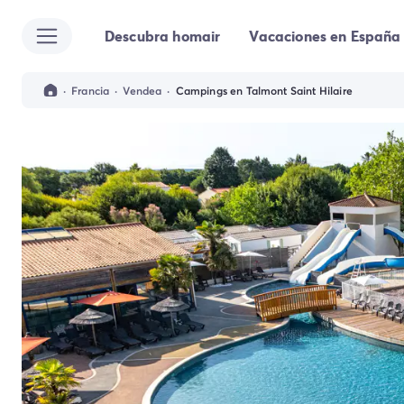
Descubra homair
Vacaciones en España
Todos destinos
Camping España
Camping Cantabria
·
Francia
·
Vendea
·
Campings en Talmont Saint Hilaire
Camping Noja
Camping San Sebastian
Camping Santander
Camping Catalunya
Camping Costa Brava
Camping Barcelona
Camping Begur
Camping Blanes
Camping Girona
Camping Palamos
Camping Tossa de Mar
Camping Costa Dorada
Camping Cambrils
Camping Creixell