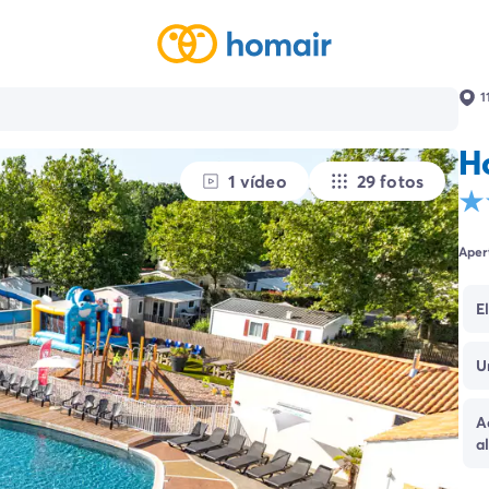
1
H
1 vídeo
29 fotos
Aper
E
U
A
a