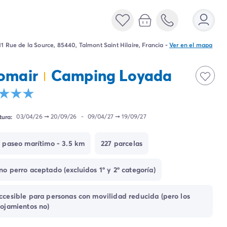
11 Rue de la Source, 85440, Talmont Saint Hilaire, Francia
-
Ver en el mapa
omair
Camping Loyada
tura:
03/04/26
➞
20/09/26
-
09/04/27
➞
19/09/27
l paseo marítimo - 3.5 km
227 parcelas
no perro aceptado (excluidos 1º y 2º categoría)
ccesible para personas con movilidad reducida (pero los
lojamientos no)