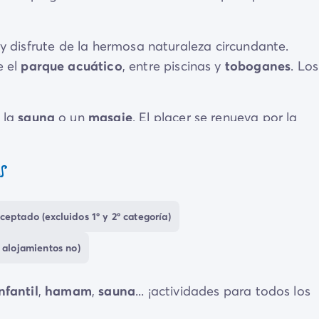
y disfrute de la hermosa naturaleza circundante.
e el
parque acuático
, entre piscinas y
toboganes
. Los
 la
sauna
o un
masaje
. El placer se renueva por la
ta de baile.
s
escos
, visitas interesantes y atracciones te ocuparán l
ceptado (excluidos 1º y 2º categoría)
 alojamientos no)
nfantil
,
hamam
,
sauna
... ¡actividades para todos los