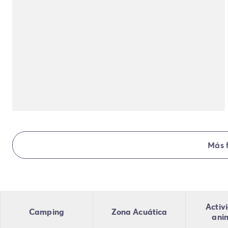
Todas nuestras temáticas
Por tema
Camping 3 estrellas
Camping 4 estrellas
Camping a orillas del mar
Camping cerca de una magnífica ciudad
Camping con Club Junior
Camping con Mini Club
Camping con parque acuático
Camping con piscina climatizada
Camping con un bebé
Camping en familia
Más 
Camping en plena naturaleza
Camping que admite perros
Campings 5 estrellas
Campings de lujo
Por destino
Activ
Camping
Zona Acuática
Camping Costa Azul
ani
Camping Isla de Elba