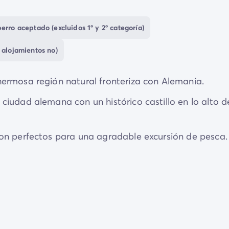
 cálido
, para disfrutar de una deliciosa cena con
 café en el
ambiente cómodo y acogedor del salón
.
erro aceptado (excluidos 1º y 2º categoría)
es para hacer
senderismo
en sus
bosques verdes
,
 alojamientos no)
ermosa región natural fronteriza con Alemania.
ciudad alemana con un histórico castillo en lo alto d
on perfectos para una agradable excursión de pesca.