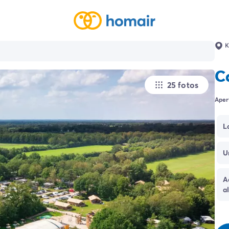
K
C
25 fotos
Aper
L
U
A
a