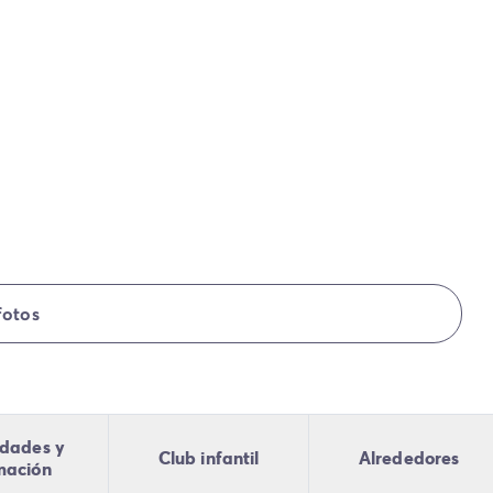
fotos
idades y
Club infantil
Alrededores
mación