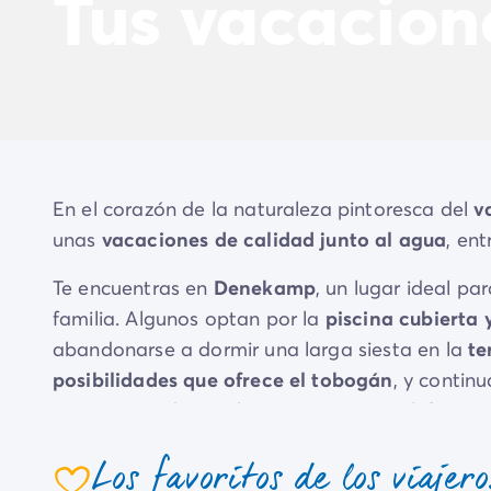
Tus vacacion
El espíritu Homair
Vive la experiencia
La Experiencia Homair
Servicios & info práctica
Servicios a la carta
Nuestros paquetes de catering
Corresponsales atentos a ti
Prepara tu estancia
En el corazón de la naturaleza pintoresca del
v
Seguro de anulación
unas
vacaciones de calidad junto al agua
, en
Formas de pago
Te encuentras en
Denekamp
, un lugar ideal pa
familia. Algunos optan por la
piscina cubierta 
abandonarse a dormir una larga siesta en la
te
posibilidades que ofrece el tobogán
, y contin
siguiente, todos podrán participar en el
dinámic
hermosos recuerdos
entre
encuentros, aventu
Los favoritos de los viajero
Los
servicios del camping de 5 estrellas Papil