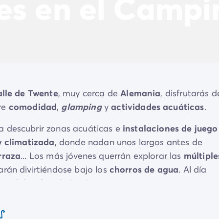
es en el Campi
alle de Twente
, muy cerca de
Alemania
, disfrutarás d
tre
comodidad
,
glamping
y
actividades acuáticas
.
ra descubrir zonas acuáticas e
instalaciones de juego
y climatizada
, donde nadan unos largos antes de
rraza
... Los más jóvenes querrán explorar las
múltiple
uarán divirtiéndose bajo los
chorros de agua
. Al día
o club infantil
, donde comenzarán a atesorar
ras, juegos y momentos compartidos
.
s
lon
cumplirán con todas tus expectativas. Por la noch