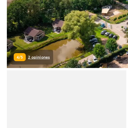
Camping Montroig
Camping Salou
Camping Sitges
Camping Tarragona
Camping Comunidad Valenciana
Camping Costa Blanca
Camping Alfaz del Pi
Camping Alicante
4/5
2 opiniones
Camping Benidorm
Camping Costa de Azahar
Camping Peniscola
Camping Portugal
Camping Algarve
Camping Norte de Portugal
Camping Oporto
Camping Francia
Camping Aquitania
Camping Dordoña - Périgord
Camping Gironda