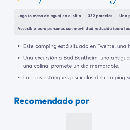
coeur
podrás instalarte en el
restaurante, moderno y
sabores italianos
. Después, podrás saborear un
Lago (o masa de agua) en el sitio
332 parcelas
Uno p
El magnífico entorno ofrece numerosas opcion
Accesible para personas con movilidad reducida (pero los
además de
excursiones culturales
.
Este camping está situado en Twente, una h
Una excursión a Bad Bentheim, una antigua 
una colina, promete un día memorable.
Los dos estanques piscícolas del camping s
Recomendado por