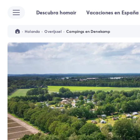
Descubra homair
Vacaciones en España
Todos destinos
Camping España
Camping Cantabria
·
Holanda
·
Overijssel
·
Campings en Denekamp
Camping Noja
Camping San Sebastian
Camping Santander
Camping Catalunya
Camping Costa Brava
Camping Barcelona
Camping Begur
Camping Blanes
Camping Girona
Camping Palamos
Camping Tossa de Mar
Camping Costa Dorada
Camping Cambrils
Camping Creixell