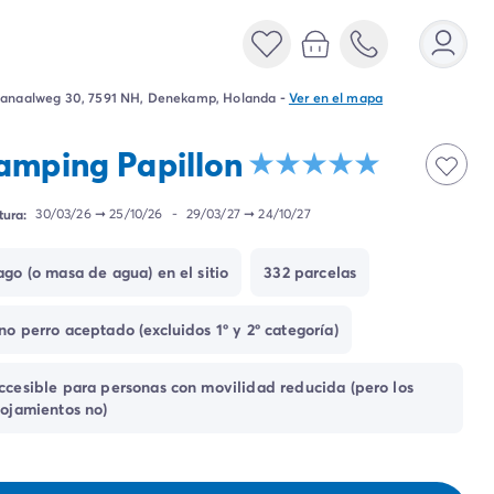
anaalweg 30, 7591 NH, Denekamp, Holanda
-
Ver en el mapa
amping Papillon
tura:
30/03/26
➞
25/10/26
-
29/03/27
➞
24/10/27
ago (o masa de agua) en el sitio
332 parcelas
no perro aceptado (excluidos 1º y 2º categoría)
ccesible para personas con movilidad reducida (pero los
lojamientos no)