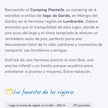
Camping Emilia Romaña
Bienvenido al
Camping Piantelle
, un camping de 4
Camping Latium
estrellas a orillas del
lago de Garda,
en Moniga del
Camping Roma
Garda, en la hermosa región de
Lombardía
. Déjese
Camping Lombardía
encantar por la tranquilidad de este lugar, donde el
Camping Lago de Guardia
aire puro del lago y el clima templado le ofrecen un
Camping Lago Mayor
verdadero oasis de paz, perfecto para una
Camping Piamonte
desconexión total de la vida cotidiana y momentos de
Camping Toscana
compartir con familiares o amigos.
Camping Véneto
Camping Venecia
Disfrute de una hermosa piscina al aire libre, una
Camping Croacia
piscina infantil y un bonito parque acuático para
Otros destinos
entretener a jóvenes y mayores. Entre natación,
Camping Alemania
juegos y actividades ofrecidas por el equipo del
Camping Holanda
camping, todo el mundo encontrará algo para pasar
Camping Suiza
unos días agradables y amistosos. Ya sea que esté
Los favoritos de los viajeros
Camping Austria
coeur
buscando relajación o momentos más animados,
Camping Luxemburgo
Piantelle satisfará todas sus necesidades. Además, el
Camping Eslovenia
Lago (o masa de agua) en el sitio - 200 m
277 parcelas
camping tiene acceso directo al lago de Garda, con