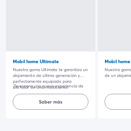
Mobil home Ultimate
Mobil home
Nuestra gama Ultimate te garantiza un
Nuestra gama
alojamiento de última generación y
de un alojam
perfectamente equipado para
totalmente e
¡Te espera una nueva experiencia de
disfrutar de unas vacaciones
tienen su esp
cámping!
relajantes. Aprovecha sus
equipada, te
equipamientos de alta gama y lo
sencillez, inti
Saber más
Nota: ropa de cama de calidad
servicios de hotel incluidos: ropa de
unas vacacion
superior para el dormitorio "padres".
cama y toallas y limpieza de final de
estancia.