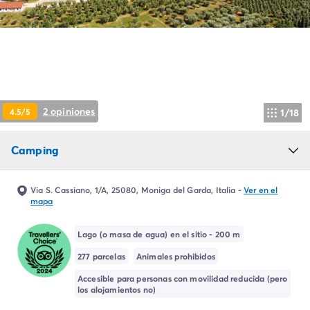
Camping Montroig
Camping Salou
Camping Sitges
Camping Tarragona
Camping Comunidad Valenciana
Camping Costa Blanca
Camping Alfaz del Pi
2 opiniones
4.5/5
1/18
Camping Alicante
Camping Benidorm
Camping
Camping Costa de Azahar
Camping Peniscola
Camping Portugal
Via S. Cassiano, 1/A, 25080, Moniga del Garda, Italia
-
Ver en el
Camping Algarve
mapa
Camping Norte de Portugal
Camping Oporto
Lago (o masa de agua) en el sitio - 200 m
Camping Francia
277 parcelas
Animales prohibidos
Camping Aquitania
Accesible para personas con movilidad reducida (pero
Camping Dordoña - Périgord
los alojamientos no)
Camping Gironda