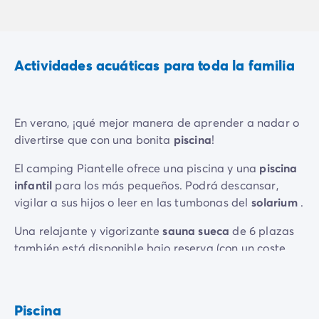
Vive la experiencia
La Experiencia Homair
Servicios & info práctica
Actividades acuáticas para toda la familia
Servicios a la carta
Nuestros paquetes de catering
Corresponsales atentos a ti
Prepara tu estancia
En verano, ¡qué mejor manera de aprender a nadar o
Seguro de anulación
divertirse que con una bonita
piscina
!
Formas de pago
El camping Piantelle ofrece una piscina y una
piscina
infantil
para los más pequeños. Podrá descansar,
vigilar a sus hijos o leer en las tumbonas del
solarium
.
Una relajante y vigorizante
sauna sueca
de 6 plazas
también está disponible bajo reserva (con un coste
adicional).
Piscina