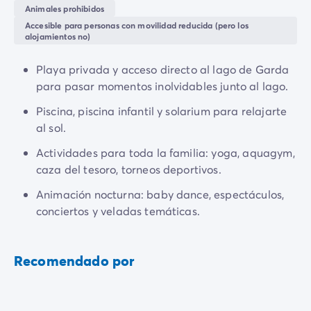
Todas nuestras temáticas
Animales prohibidos
una hermosa playa de guijarros, ideal para disfrutar
Por tema
Accesible para personas con movilidad reducida (pero los
del entorno natural.
Camping 3 estrellas
alojamientos no)
Camping 4 estrellas
Explora la zona: descubre el
histórico pueblo de
Camping a orillas del mar
Playa privada y acceso directo al lago de Garda
Moniga del Garda
, con su castillo medieval y sus
Camping cerca de una magnífica ciudad
para pasar momentos inolvidables junto al lago.
pintorescas calles. Tomar un ferry a
Sirmione
o visitar
Camping con Club Junior
el mercado en Desenzano. Parques de atracciones
Piscina, piscina infantil y solarium para relajarte
Camping con Mini Club
como
Gardaland
y
Caneva World
también están
al sol.
Camping con parque acuático
cerca para inolvidables salidas en familia.
Camping con piscina climatizada
Actividades para toda la familia: yoga, aquagym,
Camping con un bebé
caza del tesoro, torneos deportivos.
Camping en familia
Animación nocturna: baby dance, espectáculos,
Camping en plena naturaleza
conciertos y veladas temáticas.
Camping que admite perros
Campings 5 estrellas
Campings de lujo
Recomendado por
Por destino
Camping Costa Azul
Camping Isla de Elba