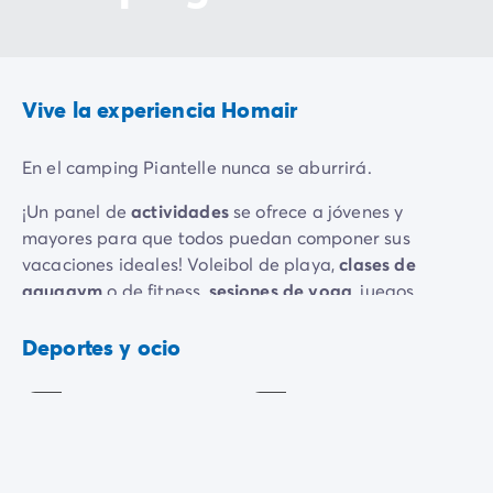
Vive la experiencia Homair
En el camping Piantelle nunca se aburrirá.
¡Un panel de
actividades
se ofrece a jóvenes y
mayores para que todos puedan componer sus
vacaciones ideales! Voleibol de playa,
clases de
aquagym
o de fitness,
sesiones de yoga
, juegos
acuáticos,
torneos deportivos
, búsquedas del tesoro...
Gimnasia
acuática
Yoga
¡Todo se ofrece pero nada se impone!
Deportes y ocio
Incluido
Incluido
Los animadores del camping le acompañarán hasta
el final de la noche con las numerosas
noches
temáticas
, espectáculos y conciertos... ¡Las
animaciones pensadas para los más pequeños
también tienen lugar a primera hora de la noche!