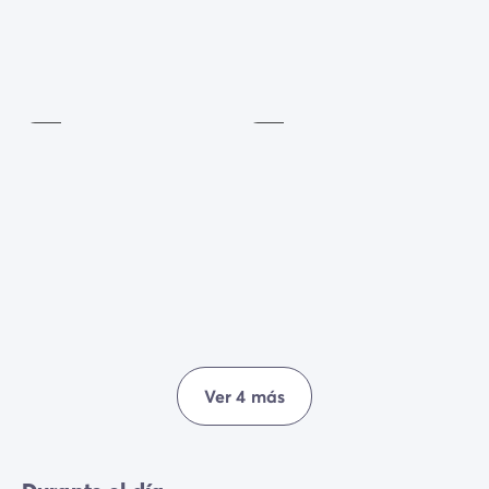
Gimnasia /
Estiramientos
Fútbol
Incluido
Incluido
Ver 4 más