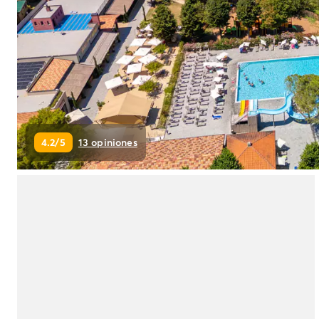
Camping Montroig
Camping Salou
Camping Sitges
Camping Tarragona
Camping Comunidad Valenciana
Camping Costa Blanca
Camping Alfaz del Pi
Camping Alicante
4.2/5
13 opiniones
Camping Benidorm
Camping Costa de Azahar
Camping Peniscola
Camping Portugal
Camping Algarve
Camping Norte de Portugal
Camping Oporto
Camping Francia
Camping Aquitania
Camping Dordoña - Périgord
Camping Gironda