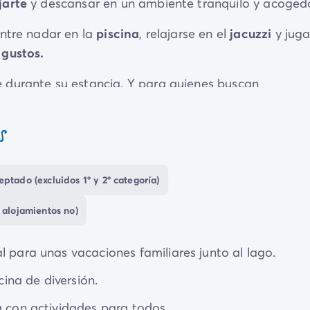
jarte
y descansar en un ambiente tranquilo y acogedo
Entre nadar en la
piscina
, relajarse en el
jacuzzi
y juga
 gustos.
 durante su estancia. Y para quienes buscan
al pie del camping, invita a la contemplación. Aunque 
ilos y sus playas acondicionadas lo convierten en el
s
o o simplemente tomar el sol.
ptado (excluidos 1º y 2º categoría)
 alojamientos no)
l para unas vacaciones familiares junto al lago.
cina de diversión.
a con actividades para todos.