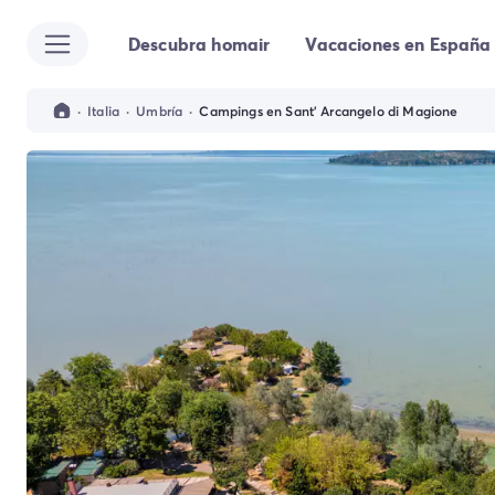
Descubra homair
Vacaciones en España
Todos destinos
Camping España
Camping Cantabria
·
Italia
·
Umbría
·
Campings en Sant' Arcangelo di Magione
Camping Noja
Camping San Sebastian
Camping Santander
Camping Catalunya
Camping Costa Brava
Camping Barcelona
Camping Begur
Camping Blanes
Camping Girona
Camping Palamos
Camping Tossa de Mar
Camping Costa Dorada
Camping Cambrils
Camping Creixell