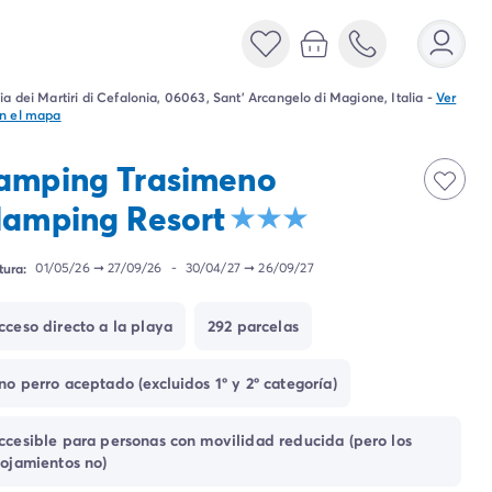
ia dei Martiri di Cefalonia, 06063, Sant' Arcangelo di Magione, Italia
-
Ver
n el mapa
amping Trasimeno
lamping Resort
tura:
01/05/26
➞
27/09/26
-
30/04/27
➞
26/09/27
cceso directo a la playa
292 parcelas
no perro aceptado (excluidos 1º y 2º categoría)
ccesible para personas con movilidad reducida (pero los
lojamientos no)