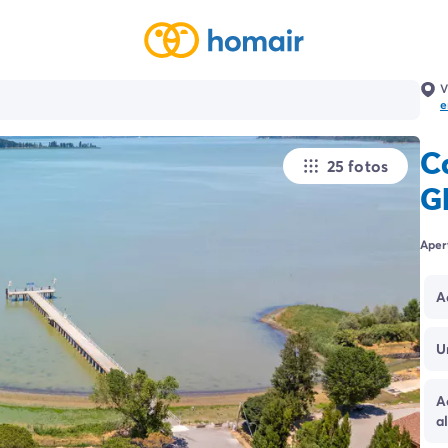
V
e
C
25 fotos
G
Aper
A
U
A
a