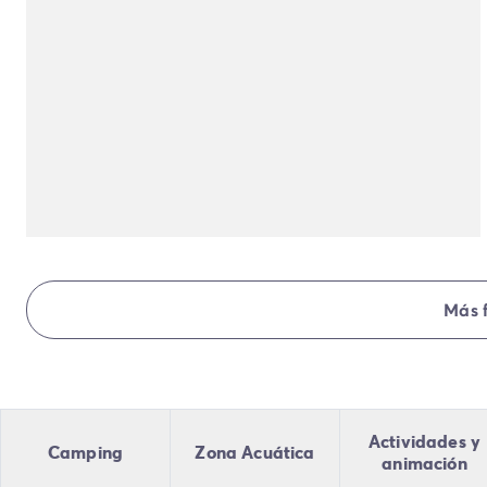
Todas nuestras temáticas
Por tema
Camping 3 estrellas
Camping 4 estrellas
Camping a orillas del mar
Camping cerca de una magnífica ciudad
Camping con Club Junior
Camping con Mini Club
Camping con parque acuático
Camping con piscina climatizada
Camping con un bebé
Camping en familia
Más 
Camping en plena naturaleza
Camping que admite perros
Campings 5 estrellas
Campings de lujo
Por destino
Actividades y
Camping
Zona Acuática
Camping Costa Azul
animación
Camping Isla de Elba