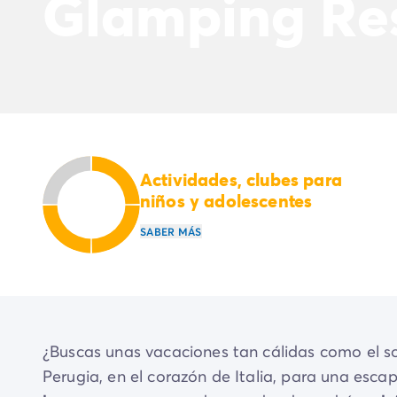
Glamping Re
El espíritu Homair
Vive la experiencia
La Experiencia Homair
Servicios & info práctica
Servicios a la carta
Nuestros paquetes de catering
Corresponsales atentos a ti
Prepara tu estancia
Seguro de anulación
Actividades, clubes para
Formas de pago
niños y adolescentes
SABER MÁS
¿Buscas unas vacaciones tan cálidas como el so
Perugia, en el corazón de Italia, para una es