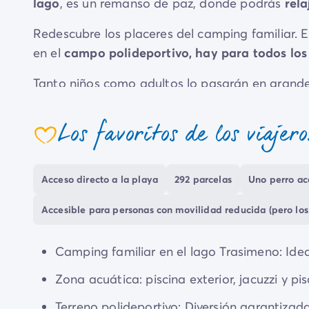
lago
, es un remanso de paz, donde podrás
rela
Redescubre los placeres del camping familiar. 
en el
campo polideportivo, hay para todos los
Tanto niños como adultos lo pasarán en grande
tranquilidad, el lago Trasimeno, situado justo 
está adaptado para el baño, sus paisajes tranqu
Los favoritos de los viajero
coeur
lugar perfecto para relajarse, leer un buen libr
Acceso directo a la playa
292 parcelas
Uno perro ace
Accesible para personas con movilidad reducida (pero los
Camping familiar en el lago Trasimeno: Idea
Zona acuática: piscina exterior, jacuzzi y pis
Terreno polideportivo: Diversión garantizad