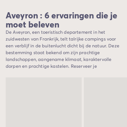
Aveyron : 6 ervaringen die je
moet beleven
De Aveyron, een toeristisch departement in het
zuidwesten van Frankrijk, telt talrijke campings voor
een verblijf in de buitenlucht dicht bij de natuur. Deze
bestemming staat bekend om zijn prachtige
landschappen, aangename klimaat, karaktervolle
dorpen en prachtige kastelen. Reserveer je
accommodatie in een stacaravan en beleef een
gedenkwaardige vakantie met je gezin, afwisselend
tussen zwemmen in het zwembad van de camping,
wandelingen in het bos of tussen de velden, en
bezoeken aan beroemde gebouwen.