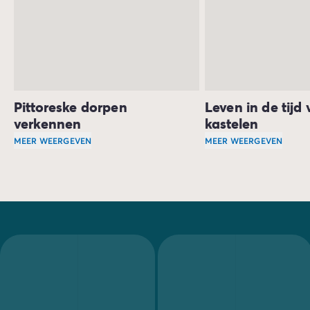
Pittoreske dorpen
Leven in de tijd
verkennen
kastelen
MEER WEERGEVEN
MEER WEERGEVEN
Je kampeervakantie in de Aveyron stelt je in staat om pi
De middeleeuwse sta