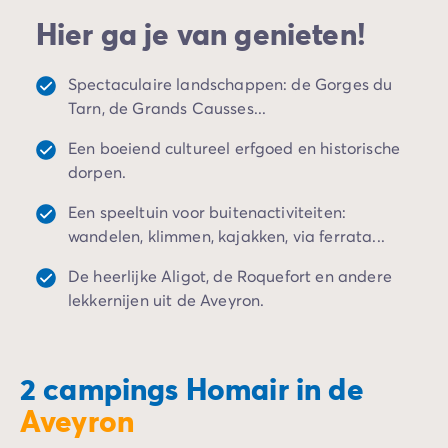
uitzonderlijk verblijf als koppel, met je gezin of met
Camping Spanje
Hier ga je van genieten!
vrienden in een bevoorrechte omgeving.
Camping Cantabrië
Camping San Sebastian
Camping Portugal
Spectaculaire landschappen: de Gorges du
Camping Algarve
Tarn, de Grands Causses...
Andere bestemmingen
Een boeiend cultureel erfgoed en historische
Camping Nederland
dorpen.
Camping Friesland
Camping Gelderland
Een speeltuin voor buitenactiviteiten:
Camping Arnhem
wandelen, klimmen, kajakken, via ferrata...
Camping Betuwe
Camping Nijmegen
De heerlijke Aligot, de Roquefort en andere
Camping Veluwe
lekkernijen uit de Aveyron.
Camping Voorthuizen
Camping Limburg
Camping Noord-Brabant
2 campings Homair in de
Camping Overijssel
Aveyron
Camping Hardenberg
Camping Twente