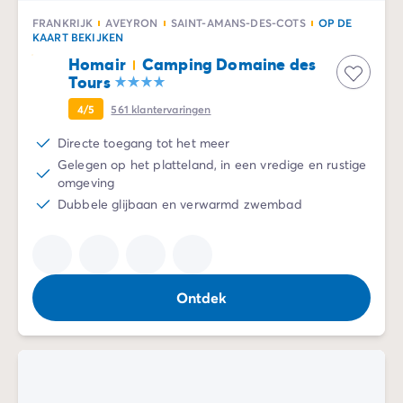
Camping en fietsen met het gezin
Camping met ANWB-etiket
FRANKRIJK
AVEYRON
SAINT-AMANS-DES-COTS
OP DE
KAART BEKIJKEN
Camping met hond
Homair
Camping Domaine des
Camping met kinderclub
Tours
Camping met overdekt zwembad
Camping met verwarmd zwembad
4/5
561
klantervaringen
Camping met Waterpark
Directe toegang tot het meer
Camping voor baby's en jonge kinderen
Gelegen op het platteland, in een vredige en rustige
Campings met tienerclub
omgeving
Gezinsvakantie op de camping
Dubbele glijbaan en verwarmd zwembad
Milieubewuste camping
Natuurcamping
Onze mooiste luxe campings
Welness camping
Ontdek
Per bestemming
Camping Adriatische Kust
Camping Atlantische Kust
Camping Camargue
Camping Côte d'Azur