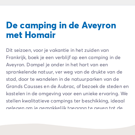
Camping Ardèche
Camping Drôme
Camping Haute-Savoie
De camping in de Aveyron
Camping Annecy
Camping Italië
met Homair
Camping Emilia Romagna
Camping Lazio
Dit seizoen, voor je vakantie in het zuiden van
Camping Rome
Frankrijk, boek je een verblijf op een camping in de
Camping Lombardije
Aveyron. Dompel je onder in het hart van een
Camping Gardameer
sprankelende natuur, ver weg van de drukte van de
Camping Peschiera Del Garda
stad, door te wandelen in de natuurparken van de
Camping Lago Maggiore
Grands Causses en de Aubrac, of bezoek de steden en
Camping Puglia
kastelen in de omgeving voor een unieke ervaring. We
Camping Sardinië
stellen kwalitatieve campings ter beschikking, ideaal
Camping Toscane
gelegen om je gemakkelijk toegang te geven tot de
Camping Florence
belangrijkste lokale toeristische activiteiten. Wacht
Camping Montescudaio
niet langer en reserveer nu je stacaravan op een
Camping Venetië
camping in de Aveyron, en geniet van een
Camping Lazise