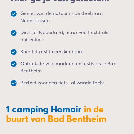
Camping Spanje
Camping Cantabrië
Geniet van de natuur in de deelstaat
Camping San Sebastian
Nedersaksen
Camping Portugal
Camping Algarve
Dichtbij Nederland, maar voelt echt als
Andere bestemmingen
buitenland
Camping Nederland
Kom tot rust in een kuuroord
Camping Friesland
Camping Gelderland
Ontdek de vele markten en festivals in Bad
Camping Arnhem
Bentheim
Camping Betuwe
Camping Nijmegen
Perfect voor een fiets- of wandeltocht
Camping Veluwe
Camping Voorthuizen
Camping Limburg
1 camping Homair
in de
Camping Noord-Brabant
buurt van Bad Bentheim
Camping Overijssel
Camping Hardenberg
Camping Twente