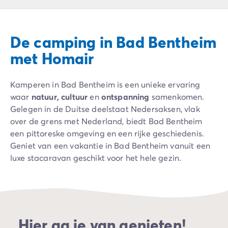
Camping Ardèche
Camping Drôme
Camping Haute-Savoie
De camping in Bad Bentheim
Camping Annecy
Camping Italië
met Homair
Camping Emilia Romagna
Camping Lazio
Kamperen in Bad Bentheim is een unieke ervaring
Camping Rome
waar
natuur, cultuur
en
ontspanning
samenkomen.
Camping Lombardije
Gelegen in de Duitse deelstaat Nedersaksen, vlak
Camping Gardameer
over de grens met Nederland, biedt Bad Bentheim
Camping Peschiera Del Garda
een pittoreske omgeving en een rijke geschiedenis.
Camping Lago Maggiore
Geniet van een vakantie in Bad Bentheim vanuit een
Camping Puglia
luxe stacaravan geschikt voor het hele gezin.
Camping Sardinië
Camping Toscane
Camping Florence
Camping Montescudaio
Camping Venetië
Hier ga je van genieten!
Camping Lazise