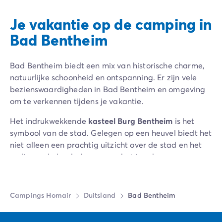
Je vakantie op de camping in
Bad Bentheim
Bad Bentheim biedt een mix van historische charme,
natuurlijke schoonheid en ontspanning. Er zijn vele
bezienswaardigheden in Bad Bentheim en omgeving
om te verkennen tijdens je vakantie.
Het indrukwekkende
kasteel Burg Bentheim
is het
symbool van de stad. Gelegen op een heuvel biedt het
niet alleen een prachtig uitzicht over de stad en het
omliggende landschap, maar het is ook een
historische schat met middeleeuwse architectuur.
Bezoekers kunnen het kasteel verkennen en meer te
weten komen over de geschiedenis ervan. In de
Campings Homair
Duitsland
Bad Bentheim
zomermaanden vindt er op de binnenplaats van het
kasteel het festival
Burgfestspiele Bad