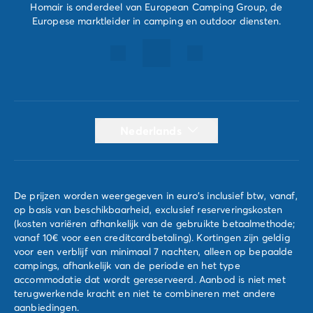
Bad Bentheim
Homair is onderdeel van European Camping Group, de
Europese marktleider in camping en outdoor diensten.
Bezoek kasteel Burg Bentheim
Ontspan in Bentheimer Mineral Therme
Maak een fietstocht door de mooie natuur
Wandel door het historische centrum
Kom tot rust in het Kurpark
Bij Homair verblijf je in een luxe stacaravan op een 3
Nederlands
tot 5 sterrencamping bij Bad Bentheim. De
stacaravans zijn van alle gemakken voorzien. Kook je
eigen maaltijd in de volledig ingerichte keuken,
ontspan in de comfortabele bedden en geniet van de
De prijzen worden weergegeven in euro's inclusief btw, vanaf,
zon op het terras. Door de vele leuke activiteiten en
op basis van beschikbaarheid, exclusief reserveringskosten
bezienswaardigheden in de buurt hoef je je geen
(kosten variëren afhankelijk van de gebruikte betaalmethode;
moment te vervelen.
vanaf 10€ voor een creditcardbetaling). Kortingen zijn geldig
voor een verblijf van minimaal 7 nachten, alleen op bepaalde
De campings hebben vele faciliteiten om jouw verblijf
campings, afhankelijk van de periode en het type
zo prettig mogelijk te maken. Zo vind je vaak een
accommodatie dat wordt gereserveerd. Aanbod is niet met
zwembad, een restaurant, speeltuinen en de
terugwerkende kracht en niet te combineren met andere
aanbiedingen.
mogelijkheid tot animatie. Boek hier jouw vakantie en