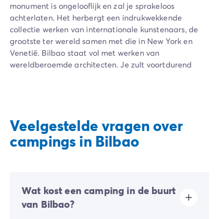
monument is ongelooflijk en zal je sprakeloos
achterlaten. Het herbergt een indrukwekkende
collectie werken van internationale kunstenaars, de
grootste ter wereld samen met die in New York en
Venetië. Bilbao staat vol met werken van
wereldberoemde architecten. Je zult voortdurend
verbaasd worden tijdens je wandeling. Kunst is
verweven met het dagelijkse leven van de stad.
Na een dag vol ontdekkingen keer je
terug naar je
camping in Bilbao en het comfort van je stacaravan
.
Veelgestelde vragen over
Het is een echte cocon van zachtheid en verwelkomt
campings in Bilbao
je hele gezin in een rustige en bevoorrechte
omgeving. Profiteer van de hoogwaardige diensten en
faciliteiten van je accommodatie. Ontspan bij het
zwembad of maak plezier in het waterpark. Je
Wat kost een camping in de buurt
avonden worden onvergetelijk dankzij de animatie
van de animatoren, net als de dagen van je kinderen
van Bilbao?
in de kinderclub. "