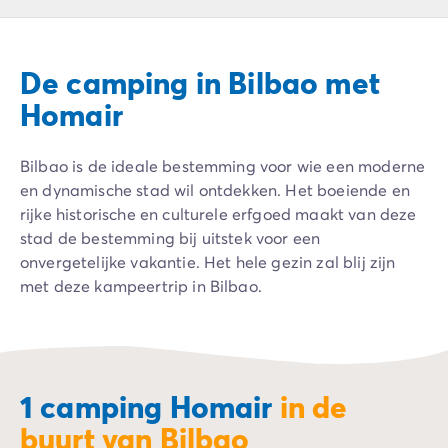
Camping Ardèche
Camping Drôme
Camping Haute-Savoie
De camping in Bilbao met
Camping Annecy
Camping Italië
Homair
Camping Emilia Romagna
Camping Lazio
Bilbao is de ideale bestemming voor wie een moderne
Camping Rome
en dynamische stad wil ontdekken. Het boeiende en
Camping Lombardije
rijke historische en culturele erfgoed maakt van deze
Camping Gardameer
stad de bestemming bij uitstek voor een
Camping Peschiera Del Garda
onvergetelijke vakantie. Het hele gezin zal blij zijn
Camping Lago Maggiore
met deze kampeertrip in Bilbao.
Camping Puglia
Camping Sardinië
Camping Toscane
Camping Florence
Camping Montescudaio
1 camping Homair
in de
Camping Venetië
buurt van Bilbao
Camping Lazise