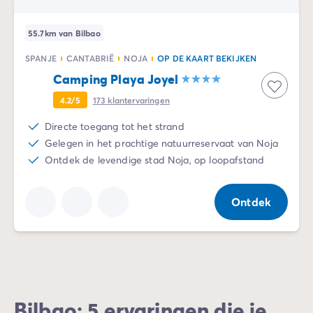
Camping Zeeland
Camping Zuid-Holland
55.7km van Bilbao
Camping Duitsland
SPANJE
CANTABRIË
NOJA
OP DE KAART BEKIJKEN
Camping Beieren
Camping Playa Joyel
Camping Rijnland-Palts
Camping Oostenrijk
4.2/5
173
klantervaringen
Camping Stiermarken
Directe toegang tot het strand
Camping Slovenië
Gelegen in het prachtige natuurreservaat van Noja
Camping Zwitserland
Ontdek de levendige stad Noja, op loopafstand
Camping Luxemburg
Vakantiethema's
Per thema
Ontdek
3-sterrencampings
4-sterrencamping
5 sterren campings
Camping aan een rivier
Camping dicht bij een beroemde stad
Camping direct aan zee
Bilbao: 5 ervaringen die je