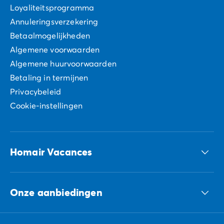
Loyaliteitsprogramma
Annuleringsverzekering
Betaalmogelijkheden
Algemene voorwaarden
Algemene huurvoorwaarden
Betaling in termijnen
Privacybeleid
Cookie-instellingen
Homair Vacances
ECG-groep
Onze aanbiedingen
Onze duurzame verplichtingen Groep
Al onze bestemmingen