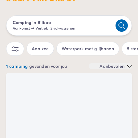
Camping Spanje
Camping Cantabrië
Camping San Sebastian
Camping in Bilbao
Camping Portugal
Aankomst
➞
Vertrek
2 volwassenen
Camping Algarve
Andere bestemmingen
Camping Nederland
Aan zee
Waterpark met glijbanen
5 ste
Camping Friesland
Camping Gelderland
1 camping
gevonden voor jou
Aanbevolen
Camping Arnhem
Camping Betuwe
Camping Nijmegen
Camping Veluwe
Camping Voorthuizen
Camping Limburg
Camping Noord-Brabant
Camping Overijssel
Camping Hardenberg
Camping Twente