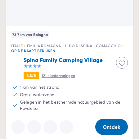
Camping Zeeland
Camping Zuid-Holland
Camping Duitsland
Camping Beieren
73.7km van Bologna
Camping Rijnland-Palts
Camping Oostenrijk
ITALIË
EMILIA ROMAGNA
LIDO DI SPINA - COMACCHIO
Camping Stiermarken
OP DE KAART BEKIJKEN
Camping Slovenië
Spina Family Camping Village
Camping Zwitserland
Camping Luxemburg
3.8/5
121
klantervaringen
Vakantiethema's
1 km van het strand
Per thema
Grote waterzone
3-sterrencampings
Gelegen in het beschermde natuurgebied van de
4-sterrencamping
Po-delta
5 sterren campings
Camping aan een rivier
Camping dicht bij een beroemde stad
Ontdek
Camping direct aan zee