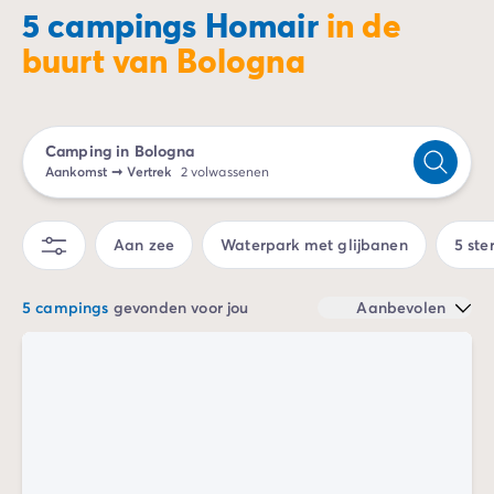
Camping Spanje
5 campings Homair
in de
Camping Cantabrië
buurt van Bologna
Camping San Sebastian
Camping Portugal
Camping Algarve
Andere bestemmingen
Camping in Bologna
Camping Nederland
Aankomst
➞
Vertrek
2 volwassenen
Camping Friesland
Camping Gelderland
Aan zee
Waterpark met glijbanen
5 ste
Camping Arnhem
Camping Betuwe
Camping Nijmegen
5 campings
gevonden voor jou
Aanbevolen
Camping Veluwe
Camping Voorthuizen
Camping Limburg
Camping Noord-Brabant
Camping Overijssel
Camping Hardenberg
Camping Twente