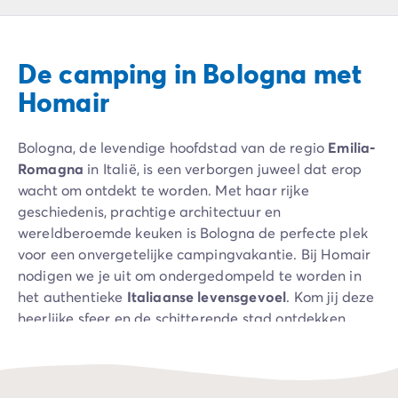
Camping Ardèche
Camping Drôme
Camping Haute-Savoie
De camping in Bologna met
Camping Annecy
Camping Italië
Homair
Camping Emilia Romagna
Camping Lazio
Bologna, de levendige hoofdstad van de regio
Emilia-
Camping Rome
Romagna
in Italië, is een verborgen juweel dat erop
Camping Lombardije
wacht om ontdekt te worden. Met haar rijke
Camping Gardameer
geschiedenis, prachtige architectuur en
Camping Peschiera Del Garda
wereldberoemde keuken is Bologna de perfecte plek
Camping Lago Maggiore
voor een onvergetelijke campingvakantie. Bij Homair
Camping Puglia
nodigen we je uit om ondergedompeld te worden in
Camping Sardinië
het authentieke
Italiaanse levensgevoel
. Kom jij deze
Camping Toscane
heerlijke sfeer en de schitterende stad ontdekken
Camping Florence
vanaf de camping bij Bologna?
Camping Montescudaio
Camping Venetië
Camping Lazise