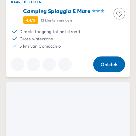
KAART BEKIJKEN
De Homair ervaring
Camping Spiaggia E Mare
Services & praktische info
Voorzieningen en faciliteiten
4.4/5
12
klantervaringen
Onze cateringpakketten
Directe toegang tot het strand
Service & contact
Grote waterzone
Alle betaalmethoden
5 km van Comacchio
Betaal in termijnen
Bereid je voor op je vakantie
Annuleringsverzekering
Ontdek