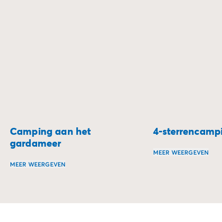
en ontdekkingen combineert.
Camping aan het
4-sterrencamp
gardameer
MEER WEERGEVEN
MEER WEERGEVEN
Wat dacht je ervan
Halverwege
Venetië
en Milaan
ligt het Gardameer (Lago 