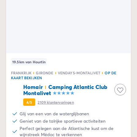
Camping Gorges du Verdon
Camping Middellandse Zee
Camping Noord-Frankrijk
Deals & voordelen
Topdeals
/nl/aanbiedingen
Voordelen & goede deals
Verwijs een vriend
Loyaliteitsprogramma
Nieuwe campings 2026
19.5km van Hourtin
Ontdek onze accommodaties
FRANKRIJK
GIRONDE
VENDAYS-MONTALIVET
OP DE
Onze stacaravan aanbod
/nl/stacaravans
KAART BEKIJKEN
Ultimate stacaravans
/nl/de-ultimate-accommodaties
Homair
Camping Atlantic Club
Premium stacaravans
/nl/camping-premium-stacarava
Montalivet
Overige accommodaties
/nl/overige-accommodatie
4/5
2109
klantervaringen
Campingplaats
/nl/staanplaatsen
Stacaravans voor grote gezinnen
/nl/mobil-homes-famil
Glij van een van de waterglijbanen
PBM-stacaravans
/nl/pbm-stacaravans
Geniet van de talrijke sportieve activiteiten
Welkom bij Homair
Perfect gelegen aan de Atlantische kust om de
wijnstreek Médoc te verkennen
Beleef de ervaring