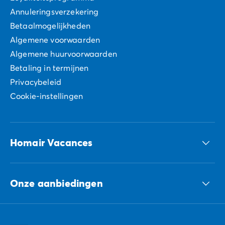
Annuleringsverzekering
Betaalmogelijkheden
Algemene voorwaarden
Algemene huurvoorwaarden
Betaling in termijnen
Privacybeleid
Cookie-instellingen
Homair Vacances
ECG-groep
Onze aanbiedingen
Onze duurzame verplichtingen Groep
Al onze bestemmingen
Al onze vakantie tips