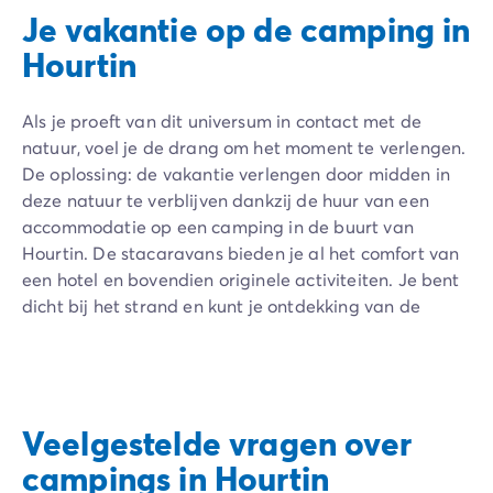
Je vakantie op de camping in
Hourtin
Als je proeft van dit universum in contact met de
natuur, voel je de drang om het moment te verlengen.
De oplossing: de vakantie verlengen door midden in
deze natuur te verblijven dankzij de huur van een
accommodatie op een camping in de buurt van
Hourtin. De stacaravans bieden je al het comfort van
een hotel en bovendien originele activiteiten. Je bent
dicht bij het strand en kunt je ontdekking van de
Zilverkust voortzetten door naar de nabijgelegen
locaties te gaan: Dune du Pilat, Cap Ferret, Lacanau,
Biscarosse, Bordeaux, Montalivet, en vele anderen...
Tussen surfen, fietstochten, culinaire ontdekkingen en
Veelgestelde vragen over
prachtige stranden, blijft de stad Hourtin bezoekers
verleiden. Geniet van de wilde natuur door een
campings in Hourtin
stacaravan te huren in een ongelooflijke natuurlijke