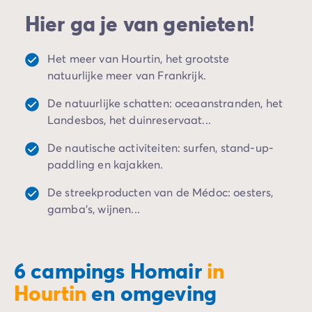
Camping Spanje
Hier ga je van genieten!
Camping Cantabrië
Camping San Sebastian
Camping Portugal
Het meer van Hourtin, het grootste
Camping Algarve
natuurlijke meer van Frankrijk.
Andere bestemmingen
De natuurlijke schatten: oceaanstranden, het
Camping Nederland
Landesbos, het duinreservaat...
Camping Friesland
Camping Gelderland
De nautische activiteiten: surfen, stand-up-
Camping Arnhem
paddling en kajakken.
Camping Betuwe
Camping Nijmegen
De streekproducten van de Médoc: oesters,
Camping Veluwe
gamba's, wijnen...
Camping Voorthuizen
Camping Limburg
Camping Noord-Brabant
6 campings Homair
in
Camping Overijssel
Hourtin
en omgeving
Camping Hardenberg
Camping Twente