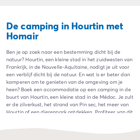
Camping Ardèche
Camping Drôme
Camping Haute-Savoie
De camping in Hourtin met
Camping Annecy
Camping Italië
Homair
Camping Emilia Romagna
Camping Lazio
Ben je op zoek naar een bestemming dicht bij de
Camping Rome
natuur? Hourtin, een kleine stad in het zuidwesten van
Camping Lombardije
Frankrijk, in de Nouvelle-Aquitaine, nodigt je uit voor
Camping Gardameer
een verblijf dicht bij de natuur. En wat is er beter dan
Camping Peschiera Del Garda
kamperen om te genieten van de omgeving om je
Camping Lago Maggiore
heen? Boek een accommodatie op een camping in de
Camping Puglia
buurt van Hourtin, een kleine stad in de Médoc. Je zult
Camping Sardinië
er de zilverkust, het strand van Pin sec, het meer van
Camping Toscane
Hourtin of een dierenpark ontdekken. Profiteer van dit
Camping Florence
verblijf om Lacanau, Montalivet, Soulac sur Mer of
Camping Montescudaio
Bordeaux te ontdekken, die in de buurt liggen.
Camping Venetië
Camping Lazise