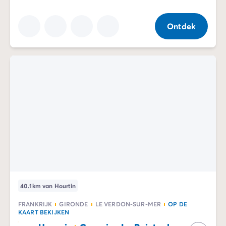
De Homair ervaring
Services & praktische info
Ontdek
Voorzieningen en faciliteiten
Onze cateringpakketten
Service & contact
Alle betaalmethoden
Betaal in termijnen
Bereid je voor op je vakantie
Annuleringsverzekering
40.1km van Hourtin
FRANKRIJK
GIRONDE
LE VERDON-SUR-MER
OP DE
KAART BEKIJKEN